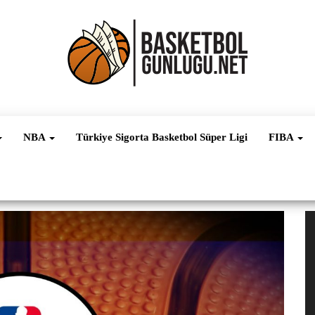
Basketbol
NBA, FIBA,
EuroLeague,
Haber
Süper Lig ve
NBA
Türkiye Sigorta Basketbol Süper Ligi
FIBA
Dünya
Ligleri
V
oy