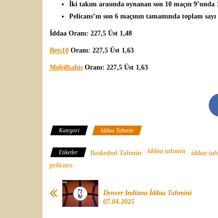
İki takım arasında oynanan son 10 maçın 9’unda 
Pelicans’ın son 6 maçının tamamında toplam sayı 2
İddaa Oranı: 227,5 Üst 1,48
Bets10
Oranı: 227,5 Üst 1,63
Mobilbahis
Oranı: 227,5 Üst 1,63
Kategori
İddaa Tahmin
iddaa tahmin
Etiketler
Basketbol Tahmin
iddaa ta
pelicans
Denver Indiana İddaa Tahmini
07.04.2025