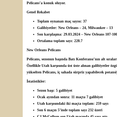
Pelicans’a konuk oluyor.
Genel Rekabet
Toplam oynanan maç sayısı: 37
Galibiyetler: New Orleans – 24, Milwaukee – 13
Son karşılaşma: 29.03.2024 – New Orleans 107-1
Ortalama toplam sayı: 228.7
New Orleans Pelicans
Pelicans, sezonun başında Batı Konferansı’nın alt sıralar
Özellikle Utah karşısında üst üste alınan galibiyetler ö
yükselten Pelicans, iç sahada sürpriz yapabilecek potansi
İstatistikler:
Sezon başı: 5 galibiyet
Ocak ayından sonra: 11 maçta 7 galibiyet
Utah karşısındaki iki maçta toplam: 259 sayı
Son 6 maçın 5’inde toplam sayı 232 üzeri
CJ McCollum son Utah maçında 45 sayı attı