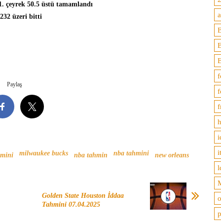
1. çeyrek 50.5 üstü tamamlandı
32 üzeri bitti
B
f
Paylaş
f
f
h
i
i
milwaukee bucks
nba tahmini
hmini
nba tahmin
new orleans
l
M
Golden State Houston İddaa
o
Tahmini 07.04.2025
p