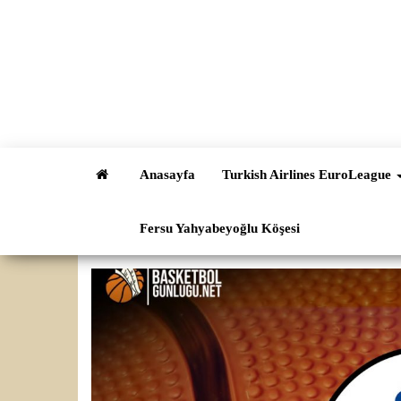
İçeriğe
atla
Anasayfa
Turkish Airlines EuroLeague
Fersu Yahyabeyoğlu Köşesi