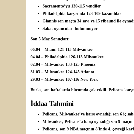
Sacramento’yu 130-115 yendiler
Philadelphia karşısında 123-109 kazandılar
Giannis son maçta 34 sayı ve 15 ribaund ile oynad
Sakat oyuncuları bulunmuyor
Son 5 Maç Sonuçları:
06.04 – Miami 121-115 Milwaukee
04.04 – Philadelphia 126-113 Milwaukee
02.04 – Milwaukee 133-123 Phoenix
31.03 – Milwaukee 124-145 Atlanta
29.03 – Milwaukee 107-116 New York
Bucks, son haftalarda hücumda çok etkili. Pelicans karş
İddaa Tahmini
Pelicans, Milwaukee’ye karşı oynadığı son 6 iç sa
Milwaukee, Pelicans’a karşı oynadığı son 9 maçın 
Pelicans, son 9 NBA maçının 8’inde 4. çeyreği kayb