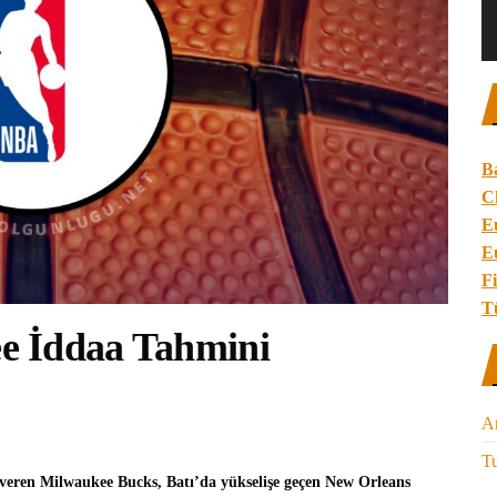
B
C
E
E
Fi
T
e İddaa Tahmini
A
Tu
veren Milwaukee Bucks, Batı’da yükselişe geçen New Orleans