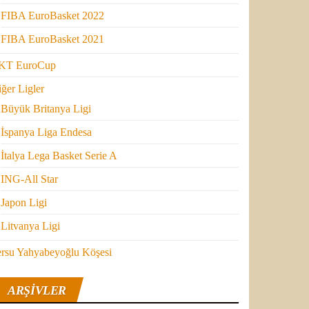
FIBA EuroBasket 2022
FIBA EuroBasket 2021
KT EuroCup
ğer Ligler
Büyük Britanya Ligi
İspanya Liga Endesa
İtalya Lega Basket Serie A
ING-All Star
Japon Ligi
Litvanya Ligi
ersu Yahyabeyoğlu Köşesi
ARŞIVLER