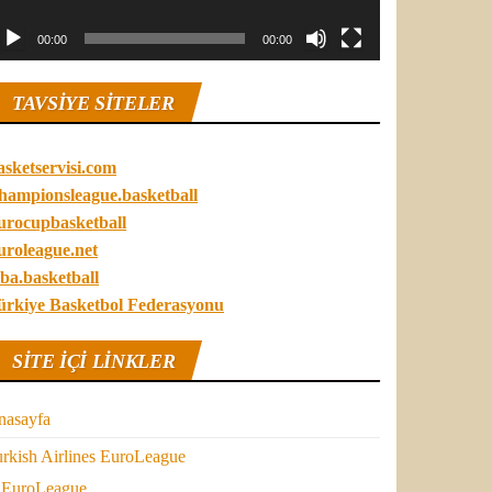
00:00
00:00
TAVSIYE SITELER
asketservisi.com
hampionsleague.basketball
urocupbasketball
uroleague.net
ba.basketball
ürkiye Basketbol Federasyonu
SITE IÇI LINKLER
nasayfa
rkish Airlines EuroLeague
EuroLeague