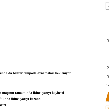
Ar
ı
3
1
1
2
ısında da benzer tempoda oynamaları bekleniyor.
3
« 
ha maçının tamamında ikinci yarıyı kaybetti
9’unda ikinci yarıyı kazandı
etti