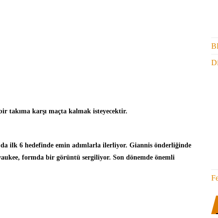
B
Di
ir takıma karşı maçta kalmak isteyecektir.
a ilk 6 hedefinde emin adımlarla ilerliyor. Giannis önderliğinde
ukee, formda bir görüntü sergiliyor. Son dönemde önemli
F