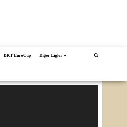
BKT EuroCup
Diğer Ligler
ideo
natıcı