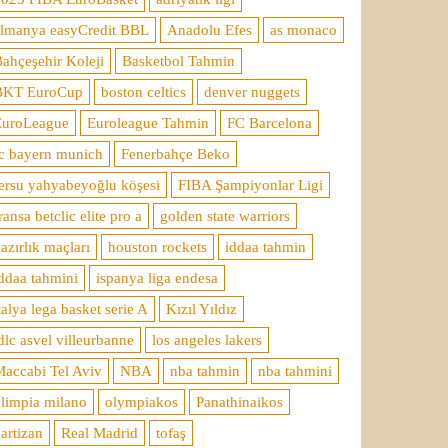
almanya easyCredit BBL
Anadolu Efes
as monaco
ahçeşehir Koleji
Basketbol Tahmin
BKT EuroCup
boston celtics
denver nuggets
EuroLeague
Euroleague Tahmin
FC Barcelona
c bayern munich
Fenerbahçe Beko
ersu yahyabeyoğlu köşesi
FIBA Şampiyonlar Ligi
ransa betclic elite pro a
golden state warriors
azırlık maçları
houston rockets
iddaa tahmin
ddaa tahmini
ispanya liga endesa
talya lega basket serie A
Kızıl Yıldız
dlc asvel villeurbanne
los angeles lakers
accabi Tel Aviv
NBA
nba tahmin
nba tahmini
limpia milano
olympiakos
Panathinaikos
artizan
Real Madrid
tofaş