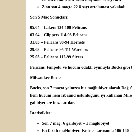
Zion son 4 maçta 22.8 sayı ortalaması yakaladı
Son 5 Maç Sonuçları:
05.04 – Lakers 124-108 Pelicans
03.04 – Clippers 114-98 Pelicans
31.03 – Pelicans 98-94 Hornets
29.03 – Pelicans 95-111 Warriors
25.03 – Pelicans 112-99 Sixers
Pelicans, tempolu ve hücum odaklı oyunuyla Bucks gibi b
Milwaukee Bucks
Bucks, son 7 maçta yalnızca bir mağlubiyet alarak Doğu’d
hem hücum hem ribaund üstünlüğünü iyi kullanan Milwa
galibiyetlere imza attılar.
İstatistikler:
Son 7 maç: 6 galibiyet – 1 mağlubiyet
En farklı mağlubiyet: Knicks karşısında 106-140