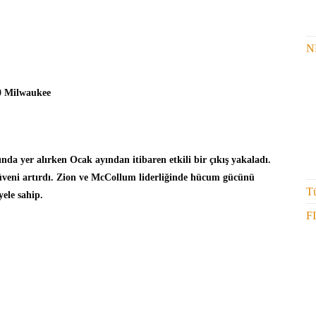
N
00 Milwaukee
ında yer alırken Ocak ayından itibaren etkili bir çıkış yakaladı.
zgüveni artırdı. Zion ve McCollum liderliğinde hücum gücünü
Tü
yele sahip.
F