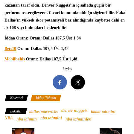
kazanan taraf oldu. Denver Nuggets’in iç sahada güçlü bir
performans sergileyerek favori konumda olduğu söylenebilir. Fakat
Dallas’ın yüksek skor potansiyeli baz alındığında kaybetse dahi en
az 108 sayı bulmaları beklenebilir.
İddaa Oranı: Oranı: Dallas 107,5 Üst 1,34
Bets10
Oranı: Dallas 107,5 Üst 1,48
Mobilbahis
Oranı: Dallas 107,5 Üst 1,48
Paylaş
Kategori
İddaa Tahmin
denver nuggets
Etiketler
dallas mavericks
iddaa tahmini
NBA
nba tahmini
nba tahmin
nba tahminleri