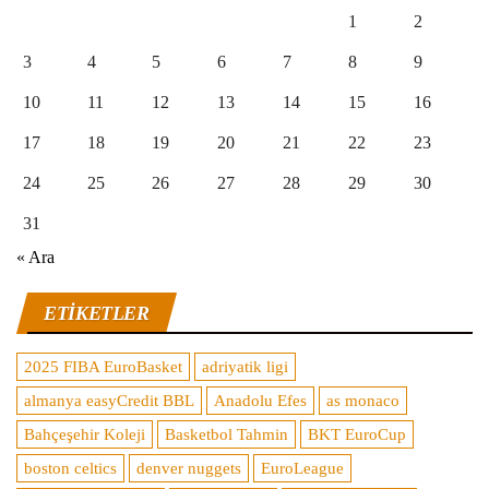
1
2
3
4
5
6
7
8
9
10
11
12
13
14
15
16
17
18
19
20
21
22
23
24
25
26
27
28
29
30
31
« Ara
ETIKETLER
2025 FIBA EuroBasket
adriyatik ligi
almanya easyCredit BBL
Anadolu Efes
as monaco
Bahçeşehir Koleji
Basketbol Tahmin
BKT EuroCup
boston celtics
denver nuggets
EuroLeague