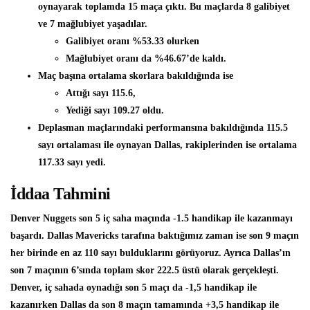
oynayarak toplamda 15 maça çıktı. Bu maçlarda 8 galibiyet
ve 7 mağlubiyet yaşadılar.
Galibiyet oranı
%53.33
olurken
Mağlubiyet oranı da
%46.67’de
kaldı.
Maç başına ortalama skorlara bakıldığında ise
Attığı sayı
115.6,
Yediği sayı
109.27
oldu.
Deplasman maçlarındaki performansına bakıldığında 115.5
sayı ortalaması ile oynayan Dallas, rakiplerinden ise ortalama
117.33 sayı yedi.
İddaa Tahmini
Denver Nuggets s
on 5 iç saha maçında -1.5 handikap ile kazanmayı
başardı.
Dallas Mavericks
tarafına baktığımız zaman ise s
on 9 maçın
her birinde en az 110 sayı bulduklarını görüyoruz. Ayrıca Dallas’ın
son 7 maçının 6’sında toplam skor
222.5 üstü
olarak gerçekleşti.
Denver, iç sahada oynadığı son 5 maçı da -1,5 handikap ile
kazanırken Dallas da son 8 maçın tamamında +3,5 handikap ile