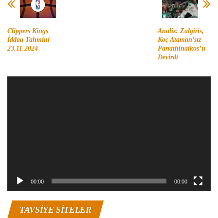
Clippers Kings
Analiz: Zalgiris,
İddaa Tahmini
Koç Ataman’sız
23.11.2024
Panathinaikos’u
Devirdi
Video
oynatıcı
00:00
00:00
TAVSIYE SITELER