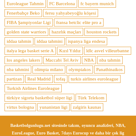
Euroleague Tahmin
FC Barcelona
fc bayern munich
Fenerbahçe Beko
fersu yahyabeyoğlu köşesi
FIBA Şampiyonlar Ligi
fransa betclic elite pro a
golden state warriors
hazırlık maçları
houston rockets
iddaa tahmin
iddaa tahmini
ispanya liga endesa
italya lega basket serie A
Kızıl Yıldız
ldlc asvel villeurbanne
los angeles lakers
Maccabi Tel Aviv
NBA
nba tahmin
nba tahmini
olimpia milano
olympiakos
Panathinaikos
partizan
Real Madrid
tofaş
turkis airlines euroleague
Turkish Airlines Euroleague
türkiye sigorta basketbol süper ligi
Türk Telekom
virtus bologna
yunanistan ligi
zalgiris kaunas
Basketbolgunlugu.net sitesinde takım, oyuncu analizleri, NBA,
EuroLeague, Euro Basket, 7days Eurocup ve daha bir çok lig