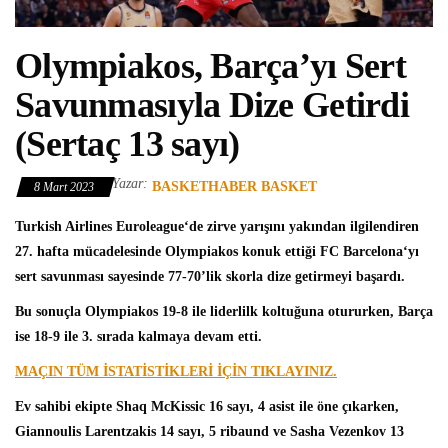
Olympiakos, Barça’yı Sert
Savunmasıyla Dize Getirdi
(Sertaç 13 sayı)
Yazar:
BASKETHABER BASKET
8 Mart 2023
Turkish Airlines Euroleague
‘de zirve yarışını yakından ilgilendiren
27. hafta mücadelesinde
Olympiakos
konuk ettiği
FC Barcelona
‘yı
sert savunması sayesinde 77-70’lik skorla dize getirmeyi başardı.
Bu sonuçla Olympiakos 19-8 ile liderlilk koltuğuna otururken, Barça
ise 18-9 ile 3. sırada kalmaya devam etti.
MAÇIN TÜM İSTATİSTİKLERİ İÇİN TIKLAYINIZ
.
Ev sahibi ekipte
Shaq McKissic
16 sayı, 4 asist ile öne çıkarken,
Giannoulis Larentzakis 14 sayı, 5 ribaund ve Sasha Vezenkov 13