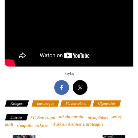
Paylaş
Kategori
Euroleague
FC Barcelona
Olympiakos
nikola mirotic
sertaç
Etiketler
FC Barcelona
olympiakos
şanlı
Turkish Airlines Euroleague
shaquille mckissic