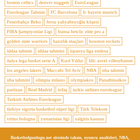
boston celtics
denver nuggets
EuroLeague
Euroleague Tahmin
FC Barcelona
fc bayern munich
Fenerbahçe Beko
fersu yahyabeyoğlu köşesi
FIBA Şampiyonlar Ligi
fransa betclic elite pro a
golden state warriors
hazırlık maçları
houston rockets
iddaa tahmin
iddaa tahmini
ispanya liga endesa
italya lega basket serie A
Kızıl Yıldız
ldlc asvel villeurbanne
los angeles lakers
Maccabi Tel Aviv
NBA
nba tahmin
nba tahmini
olimpia milano
olympiakos
Panathinaikos
partizan
Real Madrid
tofaş
turkis airlines euroleague
Turkish Airlines Euroleague
türkiye sigorta basketbol süper ligi
Türk Telekom
virtus bologna
yunanistan ligi
zalgiris kaunas
Basketbolgunlugu.net sitesinde takım, oyuncu analizleri, NBA,