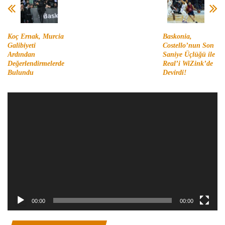
Koç Ernak, Murcia
Baskonia,
Galibiyeti
Costello’nun Son
Ardından
Saniye Üçlüğü ile
Değerlendirmelerde
Real’i WiZink’de
Bulundu
Devirdi!
Video
oynatıcı
00:00
00:00