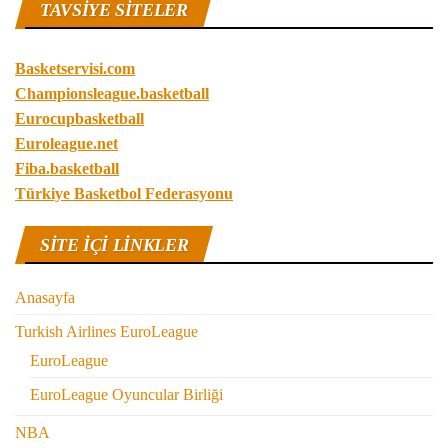
TAVSIYE SITELER
Basketservisi.com
Championsleague.basketball
Eurocupbasketball
Euroleague.net
Fiba.basketball
Türkiye Basketbol Federasyonu
SITE IÇI LINKLER
Anasayfa
Turkish Airlines EuroLeague
EuroLeague
EuroLeague Oyuncular Birliği
NBA