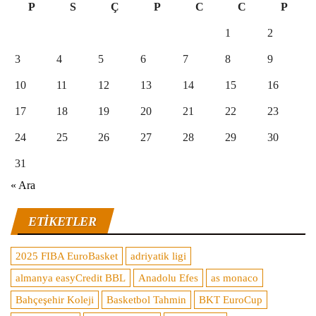
P
S
Ç
P
C
C
P
1
2
3
4
5
6
7
8
9
10
11
12
13
14
15
16
17
18
19
20
21
22
23
24
25
26
27
28
29
30
31
« Ara
ETIKETLER
2025 FIBA EuroBasket
adriyatik ligi
almanya easyCredit BBL
Anadolu Efes
as monaco
Bahçeşehir Koleji
Basketbol Tahmin
BKT EuroCup