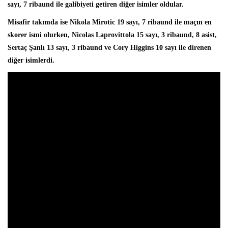
sayı, 7 ribaund ile galibiyeti getiren diğer isimler oldular.
Misafir takımda ise
Nikola Mirotic
19 sayı, 7 ribaund ile maçın en
skorer ismi olurken, Nicolas Laprovittola 15 sayı, 3 ribaund, 8 asist,
Sertaç Şanlı
13 sayı, 3 ribaund ve Cory Higgins 10 sayı ile direnen
diğer isimlerdi.