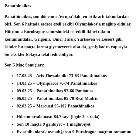
Panathinaikos
Panathinaikos, son dönemde Avrupa’daki en istikrarlı takımlardan
biri. Son 6 haftada sadece ezeli rakibi Olympiakos’a mağlup oldular.
Hücumda Euroleague sahnesindeki en etkili ikinci takımı
konumundalar. Grigonis, Ömer Faruk Yurtseven ve Lessort gibi
isimler bu maçta forma giyemeyecek olsa da, geniş kadro yapısıyla
bu eksikler kolayca telafi edilebiliyor.
Son 5 Maç Sonuçları:
17.03.25
– Aris Thessaloniki 73-83 Panathinaikos
14.03.25
– Olympiacos 76-74 Panathinaikos
09.03.25
– Panathinaikos 97-66 Panionios
06.03.25
– Panathinaikos 85-70 Real Madrid
02.03.25
– Maroussi 95-102 Panathinaikos
Hücum ortalaması:
84.7 sayı
(ligde 2. sırada)
Son 10 maçta
9 galibiyet – 1 mağlubiyet
Ev sahibi olarak oynadığı son 9 Euroleague maçının
tamamını