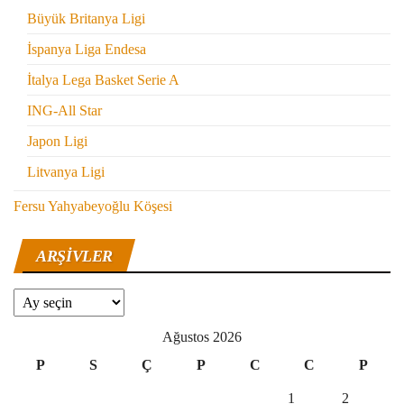
Büyük Britanya Ligi
İspanya Liga Endesa
İtalya Lega Basket Serie A
ING-All Star
Japon Ligi
Litvanya Ligi
Fersu Yahyabeyoğlu Köşesi
ARŞIVLER
Arşivler
Ağustos 2026
P
S
Ç
P
C
C
P
1
2