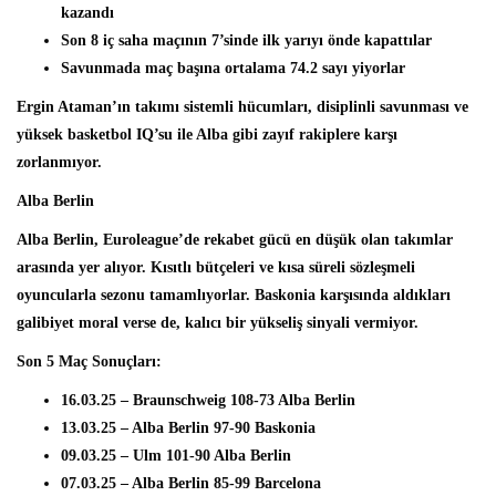
kazandı
Son 8 iç saha maçının
7’sinde ilk yarıyı önde kapattılar
Savunmada maç başına ortalama
74.2 sayı yiyorlar
Ergin Ataman’ın takımı sistemli hücumları, disiplinli savunması ve
yüksek basketbol IQ’su ile Alba gibi zayıf rakiplere karşı
zorlanmıyor.
Alba Berlin
Alba Berlin, Euroleague’de rekabet gücü en düşük olan takımlar
arasında yer alıyor. Kısıtlı bütçeleri ve kısa süreli sözleşmeli
oyuncularla sezonu tamamlıyorlar. Baskonia karşısında aldıkları
galibiyet moral verse de, kalıcı bir yükseliş sinyali vermiyor.
Son 5 Maç Sonuçları:
16.03.25
– Braunschweig 108-73 Alba Berlin
13.03.25
– Alba Berlin 97-90 Baskonia
09.03.25
– Ulm 101-90 Alba Berlin
07.03.25
– Alba Berlin 85-99 Barcelona