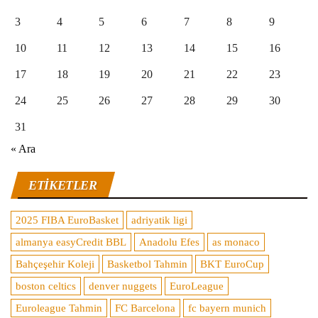
3
4
5
6
7
8
9
10
11
12
13
14
15
16
17
18
19
20
21
22
23
24
25
26
27
28
29
30
31
« Ara
ETIKETLER
2025 FIBA EuroBasket
adriyatik ligi
almanya easyCredit BBL
Anadolu Efes
as monaco
Bahçeşehir Koleji
Basketbol Tahmin
BKT EuroCup
boston celtics
denver nuggets
EuroLeague
Euroleague Tahmin
FC Barcelona
fc bayern munich