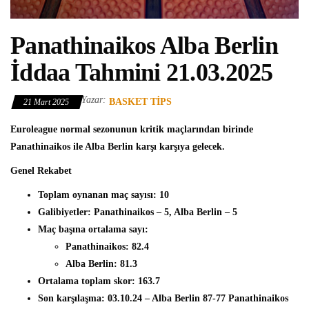
Panathinaikos Alba Berlin
İddaa Tahmini 21.03.2025
Yazar:
BASKET TIPS
21 Mart 2025
Euroleague normal sezonunun kritik maçlarından birinde
Panathinaikos ile Alba Berlin karşı karşıya gelecek.
Genel Rekabet
Toplam oynanan maç sayısı:
10
Galibiyetler:
Panathinaikos – 5, Alba Berlin – 5
Maç başına ortalama sayı:
Panathinaikos:
82.4
Alba Berlin:
81.3
Ortalama toplam skor:
163.7
Son karşılaşma:
03.10.24 – Alba Berlin 87-77 Panathinaikos