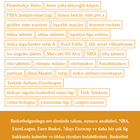
Fenerbahçe Beko
fersu yahyabeyoğlu köşesi
FIBA Şampiyonlar Ligi
fransa betclic elite pro a
golden state warriors
hazırlık maçları
houston rockets
iddaa tahmin
iddaa tahmini
ispanya liga endesa
italya lega basket serie A
Kızıl Yıldız
ldlc asvel villeurbanne
los angeles lakers
Maccabi Tel Aviv
NBA
nba tahmin
nba tahmini
olimpia milano
olympiakos
Panathinaikos
partizan
Real Madrid
tofaş
turkis airlines euroleague
Turkish Airlines Euroleague
türkiye sigorta basketbol süper ligi
Türk Telekom
virtus bologna
yunanistan ligi
zalgiris kaunas
Basketbolgunlugu.net sitesinde takım, oyuncu analizleri, NBA,
EuroLeague, Euro Basket, 7days Eurocup ve daha bir çok lig
hakkında haberler ve iddaa tüyoları bulabilirsiniz. Basketbol