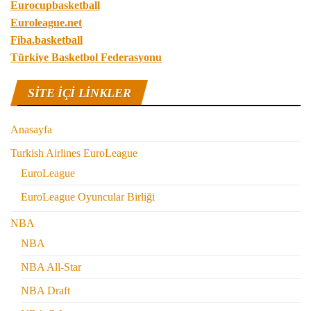
Eurocupbasketball
Euroleague.net
Fiba.basketball
Türkiye Basketbol Federasyonu
SITE IÇI LINKLER
Anasayfa
Turkish Airlines EuroLeague
EuroLeague
EuroLeague Oyuncular Birliği
NBA
NBA
NBA All-Star
NBA Draft