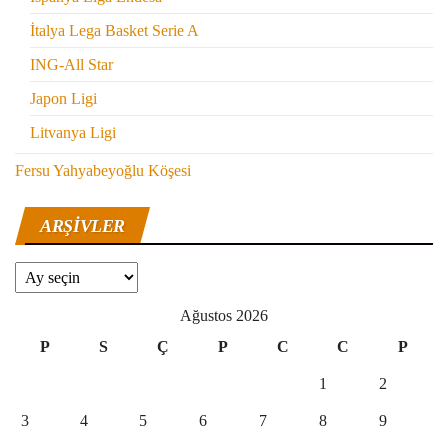
İtalya Lega Basket Serie A
ING-All Star
Japon Ligi
Litvanya Ligi
Fersu Yahyabeyoğlu Köşesi
ARŞIVLER
Arşivler
Ağustos 2026
P
S
Ç
P
C
C
P
1
2
3
4
5
6
7
8
9