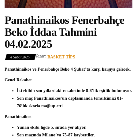
Panathinaikos Fenerbahçe
Beko İddaa Tahmini
04.02.2025
Yazar:
BASKET TIPS
4 Şubat 2025
Panathinaikos ve Fenerbahçe Beko 4 Şubat’ta karşı karşıya gelecek.
Genel Rekabet
İki ekibin son yıllardaki rekabetinde
8-8
’lik eşitlik bulunuyor.
Son maç Panathinaikos’un deplasmanda temsilcimizi
81-
76
’lık skorla mağlup etti.
Panathinaikos
Yunan ekibi ligde
5. sırada
yer alıyor.
Son maçında
Milano’ya 75-87 kaybettiler
.