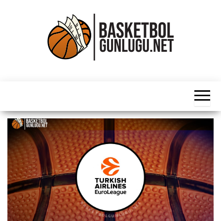
İçeriğe
atla
Basketbol
NBA, FIBA,
EuroLeague,
Haber
Süper Lig ve
Dünya
Ligleri