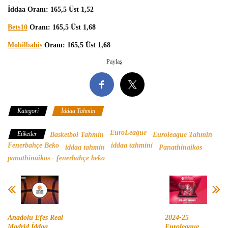
İddaa Oranı: 165,5 Üst 1,52
Bets10
Oranı: 165,5 Üst 1,68
Mobilbahis
Oranı: 165,5 Üst 1,68
Paylaş
Kategori
İddaa Tahmin
EuroLeague
Etiketler
Basketbol Tahmin
Euroleague Tahmin
Fenerbahçe Beko
iddaa tahmini
iddaa tahmin
Panathinaikos
panathinaikos - fenerbahçe beko
Anadolu Efes Real
2024-25
Madrid İddaa
Euroleague