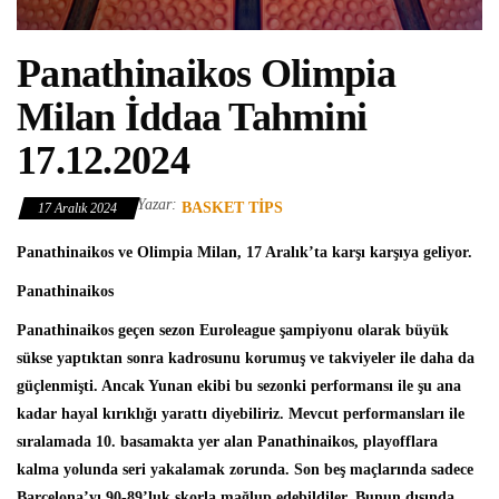
Panathinaikos Olimpia
Milan İddaa Tahmini
17.12.2024
Yazar:
BASKET TIPS
17 Aralık 2024
Panathinaikos ve Olimpia Milan, 17 Aralık’ta karşı karşıya geliyor.
Panathinaikos
Panathinaikos geçen sezon Euroleague şampiyonu olarak büyük
sükse yaptıktan sonra kadrosunu korumuş ve takviyeler ile daha da
güçlenmişti. Ancak Yunan ekibi bu sezonki performansı ile şu ana
kadar hayal kırıklığı yarattı diyebiliriz. Mevcut performansları ile
sıralamada 10. basamakta yer alan Panathinaikos, playofflara
kalma yolunda seri yakalamak zorunda. Son beş maçlarında sadece
Barcelona’yı 90-89’luk skorla mağlup edebildiler. Bunun dışında