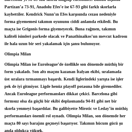
Partizan’a 73-91, Anadolu Efes’e ise 67-93 gibi farklı skorlarla
kaybettiler. Kendrick Nunn’ın Efes karşısında cezası nedeniyle
forma giyememesi takımın oyununu ciddi anlamda etkiledi. Bu
maçta ise Grigonis forma giyemeyecek. Buna rağmen, takımın
kaliteli isimleri parkede olacak ve Panathinaikos’un mevcut kadrosu
ile hala uzun bir seri yakalamak için şansı bulunuyor.
Olimpia Milan
Olimpia Milan ise Euroleague’de özellikle son dönemde müthiş bir
form yakaladı. Son altı maçını kazanan İtalyan ekibi, sıralamada
üst sıralara tırmanmayı başardı. Kendi liglerindeki yarışta ise işler
pek de iyi gitmiyor. Ligde henüz playoff potasına bile giremediler.
Ancak Euroleague performansları dikkat çekici. Barcelona gibi
formsuz olsa da güçlü bir ekibi deplasmanda 94-81 gibi net bir
skorla yenmeyi başardılar. Bu galibiyette Mirotic ve Leday’in müthiş
performansları önemli rol oynadı. Olimpia Milan, son dönemde her
maçta 80 sayı barajını geçmeyi başarıyor. Takımın hücum gücü şu
anda oldukça yüksek.