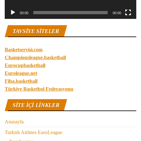
00:00
00:00
TAVSIYE SITELER
Basketservisi.com
Championsleague.basketball
Eurocupbasketball
Euroleague.net
Fiba.basketball
Türkiye Basketbol Federasyonu
SITE IÇI LINKLER
Anasayfa
Turkish Airlines EuroLeague