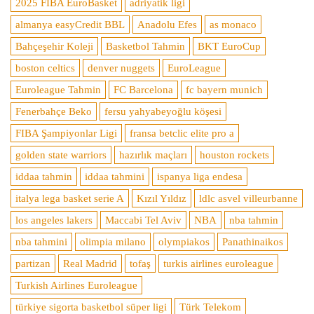
2025 FIBA EuroBasket
adriyatik ligi
almanya easyCredit BBL
Anadolu Efes
as monaco
Bahçeşehir Koleji
Basketbol Tahmin
BKT EuroCup
boston celtics
denver nuggets
EuroLeague
Euroleague Tahmin
FC Barcelona
fc bayern munich
Fenerbahçe Beko
fersu yahyabeyoğlu köşesi
FIBA Şampiyonlar Ligi
fransa betclic elite pro a
golden state warriors
hazırlık maçları
houston rockets
iddaa tahmin
iddaa tahmini
ispanya liga endesa
italya lega basket serie A
Kızıl Yıldız
ldlc asvel villeurbanne
los angeles lakers
Maccabi Tel Aviv
NBA
nba tahmin
nba tahmini
olimpia milano
olympiakos
Panathinaikos
partizan
Real Madrid
tofaş
turkis airlines euroleague
Turkish Airlines Euroleague
türkiye sigorta basketbol süper ligi
Türk Telekom