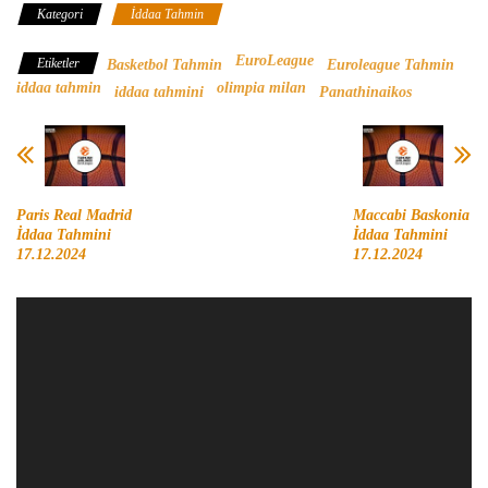
Kategori
İddaa Tahmin
EuroLeague
Etiketler
Basketbol Tahmin
Euroleague Tahmin
iddaa tahmin
olimpia milan
iddaa tahmini
Panathinaikos
Paris Real Madrid
Maccabi Baskonia
İddaa Tahmini
İddaa Tahmini
17.12.2024
17.12.2024
Video
oynatıcı