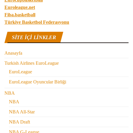
Euroleague.net
Fiba.basketball
Türkiye Basketbol Federasyonu
SITE IÇI LINKLER
Anasayfa
Turkish Airlines EuroLeague
EuroLeague
EuroLeague Oyuncular Birliği
NBA
NBA
NBA All-Star
NBA Draft
NBA G-League