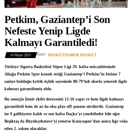
Petkim, Gaziantep’i Son
Nefeste Yenip Ligde
Kalmayı Garantiledi!
Yazar:
BASKETHABER BASKET
14 Mayıs 2023
Türkiye Sigorta Basketbol Süper Ligi
29. hafta mücadelesinde
Aliağa Petkim Spor
konuk ettiği
Gaziantep
‘i Perkins’in bitime 7
saniye bulduğu kritik üçlük sayesinde 80-79’luk skorla yenerek ligde
kalmayı garantilemiş oldu.
Bu sonuçla İzmir ekibi derecesini 12-16 yaptı ve hem ligde kalmayı
garantiledi hem de az da olsa play-off şansını sürdürdü. Gaziantep
ise 9 galibiyette kaldı ve son hafta Daçka’yı yenebilseler bile eğer
Beşiktaş da Büyükçekmece’yi yenerse Konyaspor’dan sonra lige veda
eden 2. takım olacaklar.