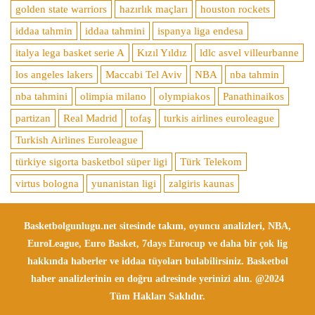
golden state warriors
hazırlık maçları
houston rockets
iddaa tahmin
iddaa tahmini
ispanya liga endesa
italya lega basket serie A
Kızıl Yıldız
ldlc asvel villeurbanne
los angeles lakers
Maccabi Tel Aviv
NBA
nba tahmin
nba tahmini
olimpia milano
olympiakos
Panathinaikos
partizan
Real Madrid
tofaş
turkis airlines euroleague
Turkish Airlines Euroleague
türkiye sigorta basketbol süper ligi
Türk Telekom
virtus bologna
yunanistan ligi
zalgiris kaunas
Basketbolgunlugu.net sitesinde takım, oyuncu analizleri, NBA,
EuroLeague, Euro Basket, 7days Eurocup ve daha bir çok lig
hakkında haberler ve iddaa tüyoları bulabilirsiniz. Basketbol
haber analizlerinin en doğru adresinde yerinizi alın. @2024
Tüm Hakları Saklıdır.