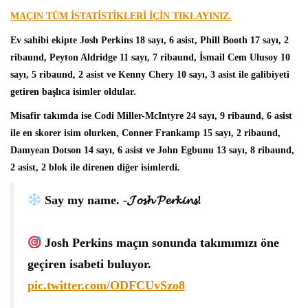
MAÇIN TÜM İSTATİSTİKLERİ İÇİN TIKLAYINIZ.
Ev sahibi ekipte
Josh Perkins
18 sayı, 6 asist, Phill Booth 17 sayı, 2
ribaund, Peyton Aldridge 11 sayı, 7 ribaund, İsmail Cem Ulusoy 10
sayı, 5 ribaund, 2 asist ve Kenny Chery 10 sayı, 3 asist ile galibiyeti
getiren başlıca isimler oldular.
Misafir takımda ise
Codi Miller-McIntyre
24 sayı, 9 ribaund, 6 asist
ile en skorer isim olurken, Conner Frankamp 15 sayı, 2 ribaund,
Damyean Dotson 14 sayı, 6 asist ve John Egbunu 13 sayı, 8 ribaund,
2 asist, 2 blok ile direnen diğer isimlerdi.
Say my name. -𝓙𝓸𝓼𝓱 𝓟𝓮𝓻𝓴𝓲𝓷𝓼!
Josh Perkins maçın sonunda takımımızı öne
geçiren isabeti buluyor.
pic.twitter.com/ODFCUvSzo8