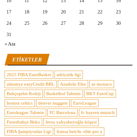
10
11
12
13
14
15
16
17
18
19
20
21
22
23
24
25
26
27
28
29
30
31
« Ara
ETIKETLER
2025 FIBA EuroBasket
adriyatik ligi
almanya easyCredit BBL
Anadolu Efes
as monaco
Bahçeşehir Koleji
Basketbol Tahmin
BKT EuroCup
boston celtics
denver nuggets
EuroLeague
Euroleague Tahmin
FC Barcelona
fc bayern munich
Fenerbahçe Beko
fersu yahyabeyoğlu köşesi
FIBA Şampiyonlar Ligi
fransa betclic elite pro a