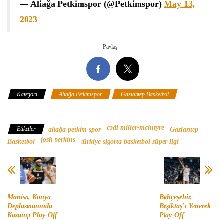
— Aliağa Petkimspor (@Petkimspor)
May 13,
2023
Paylaş
Kategori
Aliağa Petkimspor
Gaziantep Basketbol
Türkiye
Sigorta Basketbol Süper Ligi
codi miller-mcintyre
Etiketler
aliağa petkim spor
Gaziantep
josh perkins
Basketbol
türkiye sigorta basketbol süper ligi
Manisa, Konya
Bahçeşehir,
Deplasmanında
Beşiktaş’ı Yenerek
Kazanıp Play-Off
Play-Off