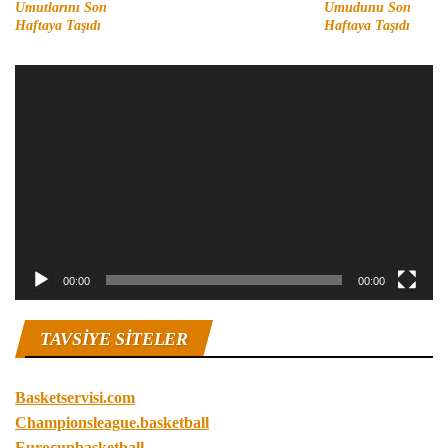
Umutlarını Son
Umudunu Son
Haftaya Taşıdı
Haftaya Taşıdı
Video
oynatıcı
00:00
00:00
TAVSIYE SITELER
Basketservisi.com
Championsleague.basketball
Eurocupbasketball