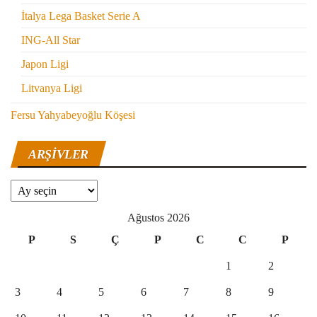
İtalya Lega Basket Serie A
ING-All Star
Japon Ligi
Litvanya Ligi
Fersu Yahyabeyoğlu Köşesi
ARŞIVLER
Arşivler
Ağustos 2026
P
S
Ç
P
C
C
P
1
2
3
4
5
6
7
8
9