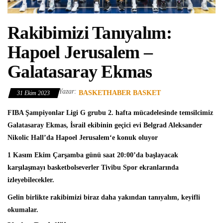
Rakibimizi Tanıyalım:
Hapoel Jerusalem –
Galatasaray Ekmas
Yazar:
BASKETHABER BASKET
31 Ekim 2023
FIBA Şampiyonlar Ligi
G grubu 2. hafta mücadelesinde temsilcimiz
Galatasaray Ekmas
, İsrail ekibinin geçici evi Belgrad Aleksander
Nikolic Hall’da
Hapoel Jerusalem
‘e konuk oluyor
1 Kasım Ekim Çarşamba günü saat 20:00’da başlayacak
karşılaşmayı basketbolseverler Tivibu Spor ekranlarında
izleyebilecekler.
Gelin birlikte rakibimizi biraz daha yakından tanıyalım, keyifli
okumalar.