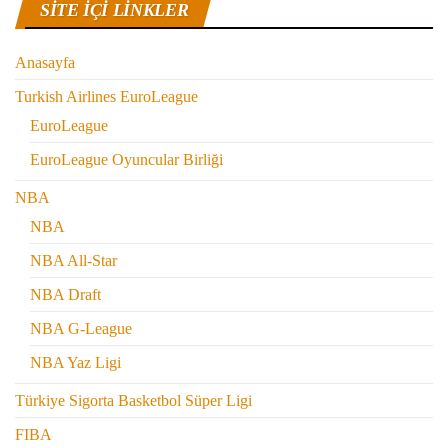
SITE IÇI LINKLER
Anasayfa
Turkish Airlines EuroLeague
EuroLeague
EuroLeague Oyuncular Birliği
NBA
NBA
NBA All-Star
NBA Draft
NBA G-League
NBA Yaz Ligi
Türkiye Sigorta Basketbol Süper Ligi
FIBA