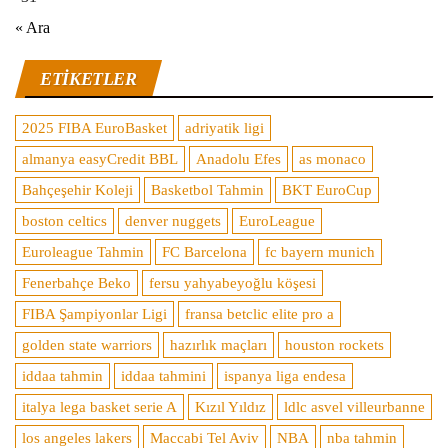
« Ara
ETIKETLER
2025 FIBA EuroBasket
adriyatik ligi
almanya easyCredit BBL
Anadolu Efes
as monaco
Bahçeşehir Koleji
Basketbol Tahmin
BKT EuroCup
boston celtics
denver nuggets
EuroLeague
Euroleague Tahmin
FC Barcelona
fc bayern munich
Fenerbahçe Beko
fersu yahyabeyoğlu köşesi
FIBA Şampiyonlar Ligi
fransa betclic elite pro a
golden state warriors
hazırlık maçları
houston rockets
iddaa tahmin
iddaa tahmini
ispanya liga endesa
italya lega basket serie A
Kızıl Yıldız
ldlc asvel villeurbanne
los angeles lakers
Maccabi Tel Aviv
NBA
nba tahmin