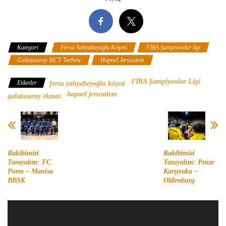
Kategori
Fersu Yahyabeyoğlu Köşesi
FIBA Şampiyonlar ligi
Galatasaray MCT Technic
Hapoel Jerusalem
FIBA Şampiyonlar Ligi
Etiketler
fersu yahyabeyoğlu köşesi
hapoel jerusalem
galatasaray ekmas
Rakibimizi
Rakibimizi
Tanıyalım: FC
Tanıyalım: Pınar
Porto – Manisa
Karşıyaka –
BBSK
Oldenburg
Video
oynatıcı