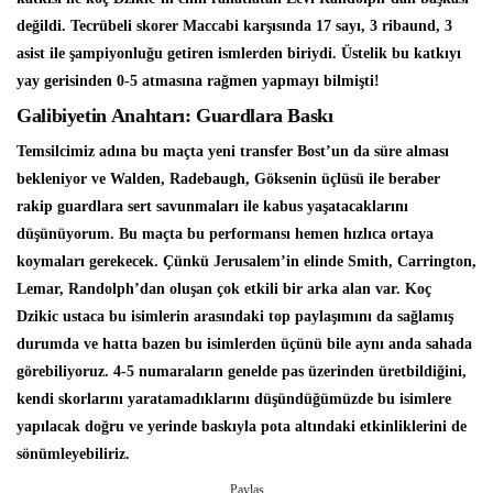
değildi. Tecrübeli skorer Maccabi karşısında 17 sayı, 3 ribaund, 3
asist ile şampiyonluğu getiren ismlerden biriydi. Üstelik bu katkıyı
yay gerisinden 0-5 atmasına rağmen yapmayı bilmişti!
Galibiyetin Anahtarı: Guardlara Baskı
Temsilcimiz adına bu maçta yeni transfer Bost’un da süre alması
bekleniyor ve Walden, Radebaugh, Göksenin üçlüsü ile beraber
rakip guardlara sert savunmaları ile kabus yaşatacaklarını
düşünüyorum. Bu maçta bu performansı hemen hızlıca ortaya
koymaları gerekecek. Çünkü Jerusalem’in elinde Smith, Carrington,
Lemar, Randolph’dan oluşan çok etkili bir arka alan var. Koç
Dzikic ustaca bu isimlerin arasındaki top paylaşımını da sağlamış
durumda ve hatta bazen bu isimlerden üçünü bile aynı anda sahada
görebiliyoruz. 4-5 numaraların genelde pas üzerinden üretbildiğini,
kendi skorlarını yaratamadıklarını düşündüğümüzde bu isimlere
yapılacak doğru ve yerinde baskıyla pota altındaki etkinliklerini de
sönümleyebiliriz.
Paylaş