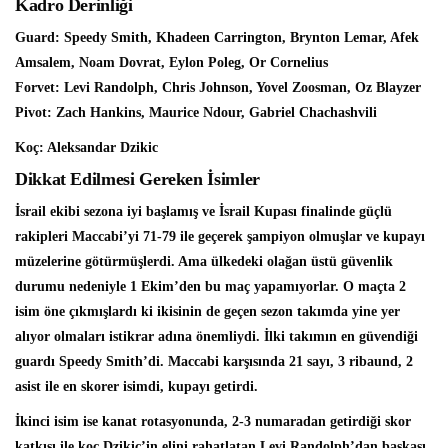
Kadro Derinliği
Guard: Speedy Smith, Khadeen Carrington, Brynton Lemar, Afek
Amsalem, Noam Dovrat, Eylon Poleg, Or Cornelius
Forvet: Levi Randolph, Chris Johnson, Yovel Zoosman, Oz Blayzer
Pivot: Zach Hankins, Maurice Ndour, Gabriel Chachashvili
Koç: Aleksandar Dzikic
Dikkat Edilmesi Gereken İsimler
İsrail ekibi sezona iyi başlamış ve İsrail Kupası finalinde güçlü
rakipleri Maccabi’yi 71-79 ile geçerek şampiyon olmuşlar ve kupayı
müzelerine götürmüşlerdi. Ama ülkedeki olağan üstü güvenlik
durumu nedeniyle 1 Ekim’den bu maç yapamıyorlar. O maçta 2
isim öne çıkmışlardı ki ikisinin de geçen sezon takımda yine yer
alıyor olmaları istikrar adına önemliydi. İlki takımın en güvendiği
guardı Speedy Smith’di. Maccabi karşısında 21 sayı, 3 ribaund, 2
asist ile en skorer isimdi, kupayı getirdi.
İkinci isim ise kanat rotasyonunda, 2-3 numaradan getirdiği skor
katkısı ile koç Dzikic’in elini rahatlatan Levi Randolph’dan başkası