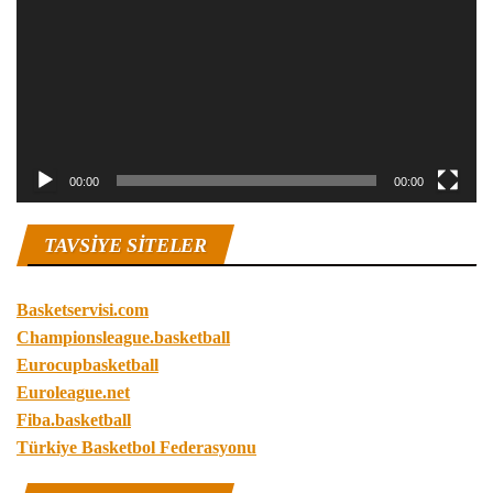
00:00
00:00
TAVSIYE SITELER
Basketservisi.com
Championsleague.basketball
Eurocupbasketball
Euroleague.net
Fiba.basketball
Türkiye Basketbol Federasyonu