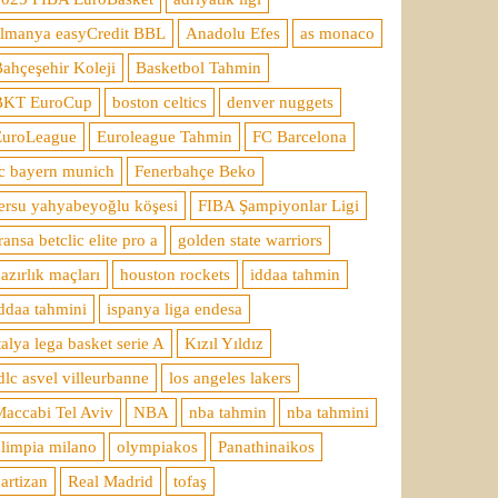
almanya easyCredit BBL
Anadolu Efes
as monaco
ahçeşehir Koleji
Basketbol Tahmin
BKT EuroCup
boston celtics
denver nuggets
EuroLeague
Euroleague Tahmin
FC Barcelona
c bayern munich
Fenerbahçe Beko
ersu yahyabeyoğlu köşesi
FIBA Şampiyonlar Ligi
ransa betclic elite pro a
golden state warriors
azırlık maçları
houston rockets
iddaa tahmin
ddaa tahmini
ispanya liga endesa
talya lega basket serie A
Kızıl Yıldız
dlc asvel villeurbanne
los angeles lakers
accabi Tel Aviv
NBA
nba tahmin
nba tahmini
limpia milano
olympiakos
Panathinaikos
artizan
Real Madrid
tofaş