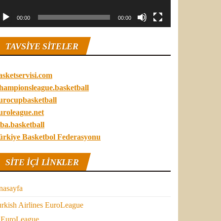
00:00
00:00
TAVSIYE SITELER
asketservisi.com
hampionsleague.basketball
urocupbasketball
uroleague.net
ba.basketball
ürkiye Basketbol Federasyonu
SITE IÇI LINKLER
nasayfa
rkish Airlines EuroLeague
EuroLeague