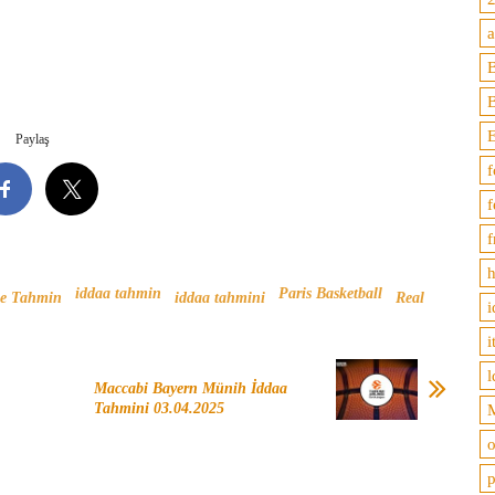
B
Paylaş
f
f
f
h
iddaa tahmin
Paris Basketball
ue Tahmin
iddaa tahmini
Real
i
i
l
Maccabi Bayern Münih İddaa
Tahmini 03.04.2025
M
o
p