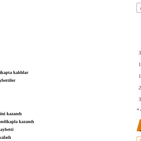
Ar
3
1
kapta kaldılar
1
bettiler
2
3
« 
sini kazandı
andikapla kazandı
kaybetti
kaladı