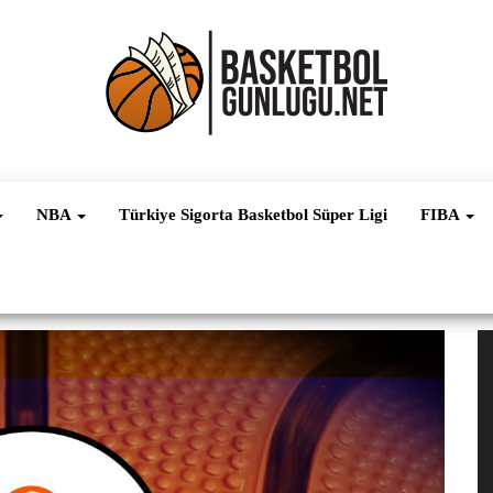
Basketbol
NBA, FIBA,
EuroLeague,
Haber
Süper Lig ve
NBA
Türkiye Sigorta Basketbol Süper Ligi
FIBA
Dünya
Ligleri
V
oy