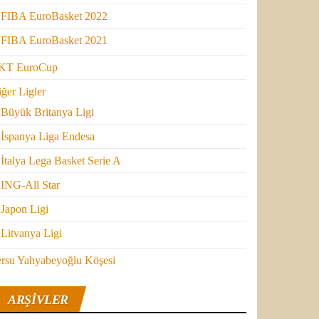
FIBA EuroBasket 2022
FIBA EuroBasket 2021
KT EuroCup
ğer Ligler
Büyük Britanya Ligi
İspanya Liga Endesa
İtalya Lega Basket Serie A
ING-All Star
Japon Ligi
Litvanya Ligi
ersu Yahyabeyoğlu Köşesi
ARŞIVLER