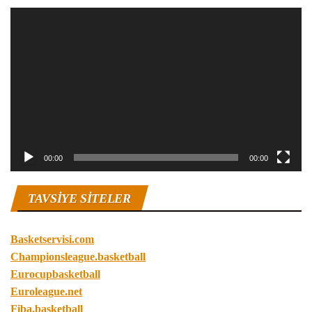
Video
oynatıcı
00:00
00:00
TAVSIYE SITELER
Basketservisi.com
Championsleague.basketball
Eurocupbasketball
Euroleague.net
Fiba.basketball