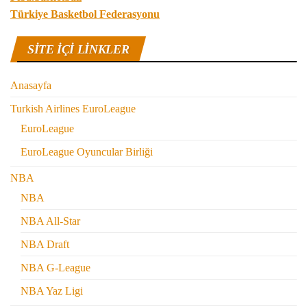
Türkiye Basketbol Federasyonu
SITE IÇI LINKLER
Anasayfa
Turkish Airlines EuroLeague
EuroLeague
EuroLeague Oyuncular Birliği
NBA
NBA
NBA All-Star
NBA Draft
NBA G-League
NBA Yaz Ligi