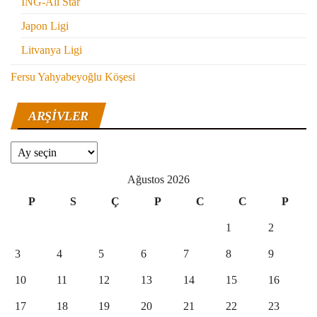
ING-All Star
Japon Ligi
Litvanya Ligi
Fersu Yahyabeyoğlu Köşesi
ARŞIVLER
Arşivler
Ağustos 2026
P
S
Ç
P
C
C
P
1
2
3
4
5
6
7
8
9
10
11
12
13
14
15
16
17
18
19
20
21
22
23