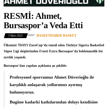
RESMİ: Ahmet,
Bursaspor’a Veda Etti
Yazar:
BASKETHABER BASKET
3 Mart 2023
Ülkemizi
7DAYS EuroCup
‘da temsil eden
Türkiye Sigorta Basketbol
Süper Ligi
ekiplerinden
Frutti Extra Bursaspor
‘da beklenmedik bir
ayrılık yaşandı.
Bursaspor’dan yapılan açıklama şu şekilde:
Profesyonel sporcumuz Ahmet Düverioğlu ile
karşılıklı anlaşarak yollarımızı ayırmış
bulunuyoruz.
Bugüne kadarki katkılarından dolayı kendisine