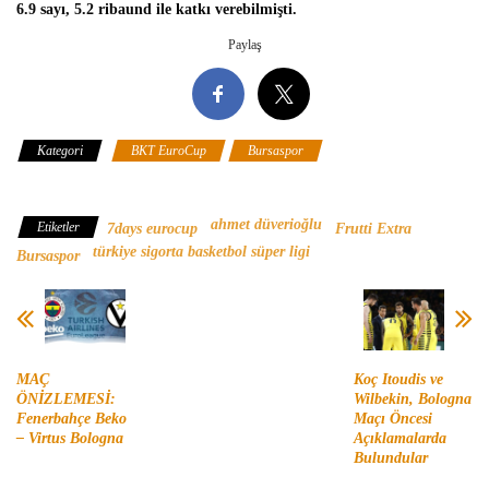
6.9 sayı, 5.2 ribaund ile katkı verebilmişti.
Paylaş
Kategori
BKT EuroCup
Bursaspor
Türkiye Sigorta
Basketbol Süper Ligi
ahmet düverioğlu
Etiketler
7days eurocup
Frutti Extra
türkiye sigorta basketbol süper ligi
Bursaspor
MAÇ
Koç Itoudis ve
ÖNİZLEMESİ:
Wilbekin, Bologna
Fenerbahçe Beko
Maçı Öncesi
– Virtus Bologna
Açıklamalarda
Bulundular