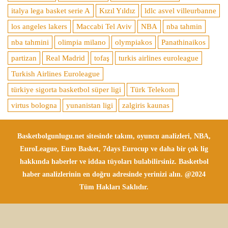
italya lega basket serie A
Kızıl Yıldız
ldlc asvel villeurbanne
los angeles lakers
Maccabi Tel Aviv
NBA
nba tahmin
nba tahmini
olimpia milano
olympiakos
Panathinaikos
partizan
Real Madrid
tofaş
turkis airlines euroleague
Turkish Airlines Euroleague
türkiye sigorta basketbol süper ligi
Türk Telekom
virtus bologna
yunanistan ligi
zalgiris kaunas
Basketbolgunlugu.net sitesinde takım, oyuncu analizleri, NBA,
EuroLeague, Euro Basket, 7days Eurocup ve daha bir çok lig
hakkında haberler ve iddaa tüyoları bulabilirsiniz. Basketbol
haber analizlerinin en doğru adresinde yerinizi alın. @2024
Tüm Hakları Saklıdır.