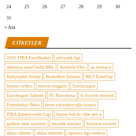
24
25
26
27
28
29
30
31
« Ara
ETIKETLER
2025 FIBA EuroBasket
adriyatik ligi
almanya easyCredit BBL
Anadolu Efes
as monaco
Bahçeşehir Koleji
Basketbol Tahmin
BKT EuroCup
boston celtics
denver nuggets
EuroLeague
Euroleague Tahmin
FC Barcelona
fc bayern munich
Fenerbahçe Beko
fersu yahyabeyoğlu köşesi
FIBA Şampiyonlar Ligi
fransa betclic elite pro a
golden state warriors
hazırlık maçları
houston rockets
iddaa tahmin
iddaa tahmini
ispanya liga endesa