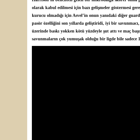
olarak kabul edilmesi için bazı gelişmeler göstermesi ger
kurucu olmadığı için Asvel’in onun yanıdaki diğer guar
pasör özelliğini son yıllarda geliştiridi, iyi bir savunm
üzerinde baskı yokken kötü yüzdeyle şut attı ve maç baş
savunmaların çok yumuşak olduğu bir ligde bile sadece 14