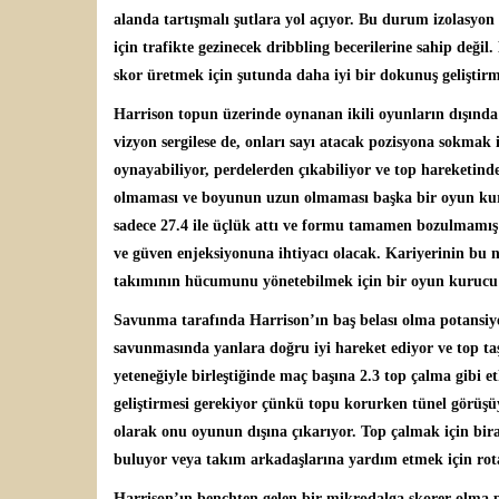
alanda tartışmalı şutlara yol açıyor. Bu durum izolasyon
için trafikte gezinecek dribbling becerilerine sahip değil
skor üretmek için şutunda daha iyi bir dokunuş geliştirm
Harrison topun üzerinde oynanan ikili oyunların dışında 
vizyon sergilese de, onları sayı atacak pozisyona sokmak
oynayabiliyor, perdelerden çıkabiliyor ve top hareketinde
olmaması ve boyunun uzun olmaması başka bir oyun kuruc
sadece 27.4 ile üçlük attı ve formu tamamen bozulmamış o
ve güven enjeksiyonuna ihtiyacı olacak. Kariyerinin bu 
takımının hücumunu yönetebilmek için bir oyun kurucu o
Savunma tarafında Harrison’ın baş belası olma potansiye
savunmasında yanlara doğru iyi hareket ediyor ve top taşı
yeteneğiyle birleştiğinde maç başına 2.3 top çalma gibi et
geliştirmesi gerekiyor çünkü topu korurken tünel görüşü
olarak onu oyunun dışına çıkarıyor. Top çalmak için bir
buluyor veya takım arkadaşlarına yardım etmek için rot
Harrison’ın benchten gelen bir mikrodalga skorer olma p