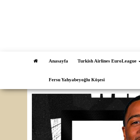
İçeriğe
atla
Anasayfa
Turkish Airlines EuroLeague
Fersu Yahyabeyoğlu Köşesi