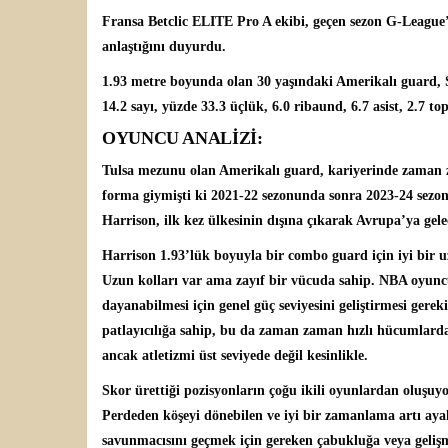
Fransa Betclic ELITE Pro A
ekibi, geçen sezon G-League’
anlaştığını duyurdu.
1.93 metre boyunda olan 30 yaşındaki Amerikalı guard, 
14.2 sayı, yüzde 33.3 üçlük, 6.0 ribaund, 6.7 asist, 2.7 top
OYUNCU ANALİZİ:
Tulsa mezunu olan Amerikalı guard, kariyerinde zaman
forma giymişti ki 2021-22 sezonunda sonra 2023-24 sezonun
Harrison, ilk kez ülkesinin dışına çıkarak Avrupa’ya gele
Harrison 1.93’lük boyuyla bir combo guard için iyi bir uzu
Uzun kolları var ama zayıf bir vücuda sahip. NBA oyuncu
dayanabilmesi için genel güç seviyesini geliştirmesi ge
patlayıcılığa sahip, bu da zaman zaman hızlı hücumlarda
ancak atletizmi üst seviyede değil kesinlikle.
Skor ürettiği pozisyonların çoğu ikili oyunlardan oluşuy
Perdeden köşeyi dönebilen ve iyi bir zamanlama artı ayak
savunmacısını geçmek için gereken çabukluğa veya gelişm