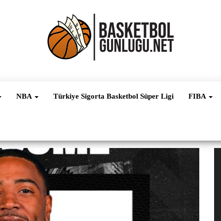
Basketbol
NBA, FIBA,
EuroLeague,
Haber
Süper Lig ve
NBA
Türkiye Sigorta Basketbol Süper Ligi
FIBA
Dünya
Ligleri
V
oy