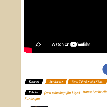
Kategori
Euroleague
Fersu Yahyabeyoğlu Köşesi
fransa betclic eli
Etiketler
fersu yahyabeyoğlu köşesi
Euroleague