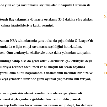
de yılın en iyi savunmacısı seçilmiş olan
Shaquille Harrison
ile
N
South Bay takımıyla 43 maçta ortalama 33.5 dakika süre alırken
 çalma istatistikleriyle katkı vermişti.
 zaman NBA takımlarında şans bulsa da çoğunlukla G-League’de
da da o ligin en iyi savumacısı seçildiğini hatırlatalım.
cek. Onu artılarıyla, eksileriyle biraz daha yakından tanıyalım.
nluğa sahip olsa da genel atletik özellikleri çok etkileyici değil.
Tü
larıyla rekabet edebilmesi ve 82 maçlık bir sezon boyunca
F
rekiyordu ama bunu başaramadı. Ortalamanın üzerinde bir hıza ve
 veya çemberin üzerinde güzel oyunlar yapmasına izin veriyor,
or ve organizatör olarak kendini tam olarak geliştiremedi.
 hareketiyle çembere gidebilen kurnaz bir delici, ancak
iş top kullanma becerilerine her zaman sahip değil, bu da boyalı