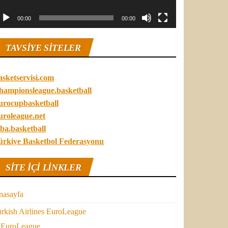
00:00
00:00
TAVSIYE SITELER
asketservisi.com
hampionsleague.basketball
urocupbasketball
uroleague.net
ba.basketball
ürkiye Basketbol Federasyonu
SITE IÇI LINKLER
nasayfa
rkish Airlines EuroLeague
EuroLeague