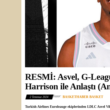
RESMİ: Asvel, G-Leagu
Harrison ile Anlaştı (An
Yazar:
BASKETHABER BASKET
2 Temmuz 2024
Turkish Airlines Euroleauge
ekiplerinden
LDLC Asvel Vil