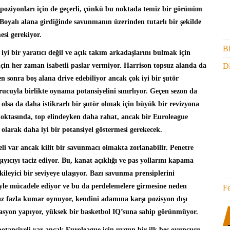
 poziyonları için de geçerli, çünkü bu noktada temiz bir görünüm
. Boyalı alana girdiğinde savunmanın üzerinden tutarlı bir şekilde
esi gerekiyor.
B
iyi bir yaratıcı değil ve açık takım arkadaşlarını bulmak için
Di
 için her zaman isabetli paslar vermiyor. Harrison topsuz alanda da
n sonra boş alana drive edebiliyor ancak çok iyi bir şutör
uyla birlikte oynama potansiyelini sınırlıyor. Geçen sezon da
lsa da daha istikrarlı bir şutör olmak için büyük bir revizyona
noktasında, top elindeyken daha rahat, ancak bir Euroleague
larak daha iyi bir potansiyel göstermesi gerekecek.
li var ancak kilit bir savunmacı olmakta zorlanabilir. Penetre
yıcıyı taciz ediyor. Bu, kanat açıklığı ve pas yollarını kapama
kileyici bir seviyeye ulaşıyor. Bazı savunma prensiplerini
yle mücadele ediyor ve bu da perdelemelere girmesine neden
F
az fazla kumar oynuyor, kendini adamına karşı pozisyon dışı
asyon yapıyor, yüksek bir basketbol IQ’suna sahip görünmüyor.
otansiyeli var ancak Euroleague için uygun bir ilk beş oyuncusu