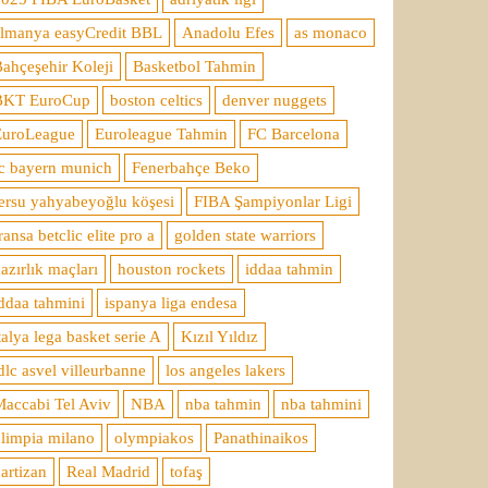
almanya easyCredit BBL
Anadolu Efes
as monaco
ahçeşehir Koleji
Basketbol Tahmin
BKT EuroCup
boston celtics
denver nuggets
EuroLeague
Euroleague Tahmin
FC Barcelona
c bayern munich
Fenerbahçe Beko
ersu yahyabeyoğlu köşesi
FIBA Şampiyonlar Ligi
ransa betclic elite pro a
golden state warriors
azırlık maçları
houston rockets
iddaa tahmin
ddaa tahmini
ispanya liga endesa
talya lega basket serie A
Kızıl Yıldız
dlc asvel villeurbanne
los angeles lakers
accabi Tel Aviv
NBA
nba tahmin
nba tahmini
limpia milano
olympiakos
Panathinaikos
artizan
Real Madrid
tofaş