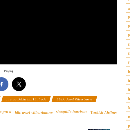
B
f
f
f
Paylaş
h
i
i
l
Fransa Betclic ELITE Pro A
LDLC Asvel Villeurbanne
M
te pro a
shaquille harrison
ldlc asvel villeurbanne
Turkish Airlines
o
p