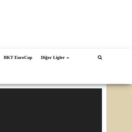
BKT EuroCup
Diğer Ligler
ideo
natıcı