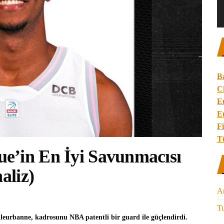
B
C
E
E
Fi
T
e’in En İyi Savunmacısı
aliz)
A
Tu
leurbanne,
kadrosunu NBA patentli bir guard ile güçlendirdi.