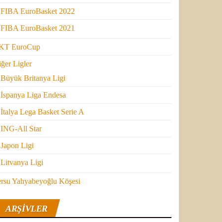
FIBA EuroBasket 2022
FIBA EuroBasket 2021
KT EuroCup
ğer Ligler
Büyük Britanya Ligi
İspanya Liga Endesa
İtalya Lega Basket Serie A
ING-All Star
Japon Ligi
Litvanya Ligi
ersu Yahyabeyoğlu Köşesi
ARŞIVLER