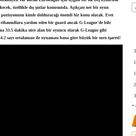
Ar
ekecek, özellikle dış şutlar konusunda. Açıkçası net bir oyun
d pozisyonunu kimle dolduracağı önemli bir konu olacak. Evet
acı, ribaundlara yardım eden bir guard ancak G-League’de bile
ına 33.5 dakika süre alan bir oyuncu olarak G-League gibi
.2 sayı ortalaması ile oynaması bana göre büyük bir soru işareti!
3
1
1
2
3
« 