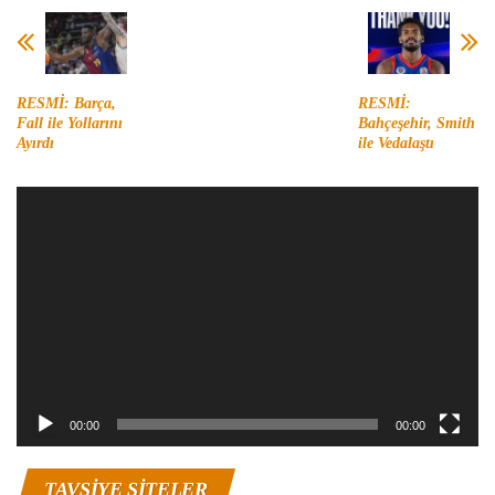
RESMİ: Barça,
RESMİ:
Fall ile Yollarını
Bahçeşehir, Smith
Ayırdı
ile Vedalaştı
Video
oynatıcı
00:00
00:00
TAVSIYE SITELER