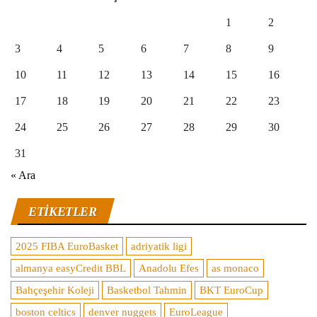
1
2
3
4
5
6
7
8
9
10
11
12
13
14
15
16
17
18
19
20
21
22
23
24
25
26
27
28
29
30
31
« Ara
ETIKETLER
2025 FIBA EuroBasket
adriyatik ligi
almanya easyCredit BBL
Anadolu Efes
as monaco
Bahçeşehir Koleji
Basketbol Tahmin
BKT EuroCup
boston celtics
denver nuggets
EuroLeague