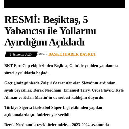
RESMİ: Beşiktaş, 5
Yabancısı ile Yollarını
Ayırdığını Açıkladı
Yazar:
BASKETHABER BASKET
1 Temmuz 2025
BKT EuroCup
ekiplerinden
Beşiktaş Gain
‘de yeniden yapılanma
süreci ayrılıklarla başladı.
Geçtiğimiz günlerde Zalgiris’e transfer olan Sleva’nın ardından
siyah beyazlılar,
Derek Needham, Emanuel Terry, Uroš Plavšić, Kyle
Allman
ve
Kelan Martin
‘in de serbest kaldığını duyurdu.
Türkiye Sigorta Basketbol Süper Ligi
ekibinden yapılan
açıklamalarda şu ifadelere yer verildi:
Derek Needham’a teşekkürlerimizle… 2023-2024 sezonunda