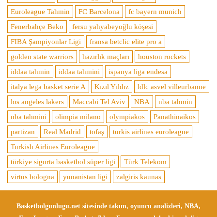
Euroleague Tahmin
FC Barcelona
fc bayern munich
Fenerbahçe Beko
fersu yahyabeyoğlu köşesi
FIBA Şampiyonlar Ligi
fransa betclic elite pro a
golden state warriors
hazırlık maçları
houston rockets
iddaa tahmin
iddaa tahmini
ispanya liga endesa
italya lega basket serie A
Kızıl Yıldız
ldlc asvel villeurbanne
los angeles lakers
Maccabi Tel Aviv
NBA
nba tahmin
nba tahmini
olimpia milano
olympiakos
Panathinaikos
partizan
Real Madrid
tofaş
turkis airlines euroleague
Turkish Airlines Euroleague
türkiye sigorta basketbol süper ligi
Türk Telekom
virtus bologna
yunanistan ligi
zalgiris kaunas
Basketbolgunlugu.net sitesinde takım, oyuncu analizleri, NBA,