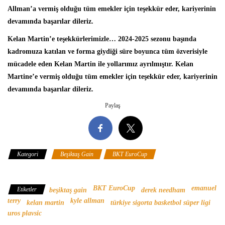
Allman’a vermiş olduğu tüm emekler için teşekkür eder, kariyerinin
devamında başarılar dileriz.
Kelan Martin’e teşekkürlerimizle… 2024-2025 sezonu başında
kadromuza katılan ve forma giydiği süre boyunca tüm özverisiyle
mücadele eden Kelan Martin ile yollarımız ayrılmıştır. Kelan
Martine’e vermiş olduğu tüm emekler için teşekkür eder, kariyerinin
devamında başarılar dileriz.
Paylaş
Kategori
Beşiktaş Gain
BKT EuroCup
Türkiye Sigorta
Basketbol Süper Ligi
BKT EuroCup
emanuel
Etiketler
beşiktaş gain
derek needham
terry
kyle allman
kelan martin
türkiye sigorta basketbol süper ligi
uros plavsic