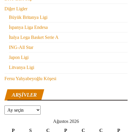
Diğer Ligler
Büyük Britanya Ligi
İspanya Liga Endesa
İtalya Lega Basket Serie A
ING-All Star
Japon Ligi
Litvanya Ligi
Fersu Yahyabeyoğlu Köşesi
ARŞIVLER
Arşivler
Ağustos 2026
P
S
Ç
P
C
C
P