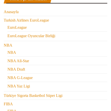
Anasayfa
Turkish Airlines EuroLeague
EuroLeague
EuroLeague Oyuncular Birliği
NBA
NBA
NBA All-Star
NBA Draft
NBA G-League
NBA Yaz Ligi
Türkiye Sigorta Basketbol Süper Ligi
FIBA