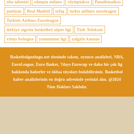
nba tahmini
olimpia milano
olympiakos
Panathinaikos
partizan
Real Madrid
tofaş
turkis airlines euroleague
Turkish Airlines Euroleague
türkiye sigorta basketbol süper ligi
Türk Telekom
virtus bologna
yunanistan ligi
zalgiris kaunas
Basketbolgunlugu.net sitesinde takım, oyuncu analizleri, NBA,
EuroLeague, Euro Basket, 7days Eurocup ve daha bir çok lig
hakkında haberler ve iddaa tüyoları bulabilirsiniz. Basketbol
haber analizlerinin en doğru adresinde yerinizi alın. @2024
Tüm Hakları Saklıdır.