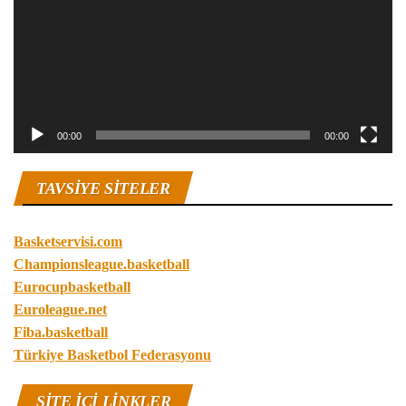
00:00
00:00
TAVSIYE SITELER
Basketservisi.com
Championsleague.basketball
Eurocupbasketball
Euroleague.net
Fiba.basketball
Türkiye Basketbol Federasyonu
SITE IÇI LINKLER