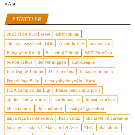
« Ara
ETIKETLER
2025 FIBA EuroBasket
adriyatik ligi
almanya easyCredit BBL
Anadolu Efes
as monaco
Bahçeşehir Koleji
Basketbol Tahmin
BKT EuroCup
boston celtics
denver nuggets
EuroLeague
Euroleague Tahmin
FC Barcelona
fc bayern munich
Fenerbahçe Beko
fersu yahyabeyoğlu köşesi
FIBA Şampiyonlar Ligi
fransa betclic elite pro a
golden state warriors
hazırlık maçları
houston rockets
iddaa tahmin
iddaa tahmini
ispanya liga endesa
italya lega basket serie A
Kızıl Yıldız
ldlc asvel villeurbanne
los angeles lakers
Maccabi Tel Aviv
NBA
nba tahmin