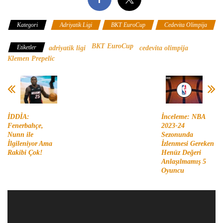
Kategori
Adriyatik Ligi
BKT EuroCup
Cedevita Olimpija
BKT EuroCup
Etiketler
adriyatik ligi
cedevita olimpija
Klemen Prepelic
İDDİA:
İnceleme: NBA
Fenerbahçe,
2023-24
Nunn ile
Sezonunda
İlgileniyor Ama
İzlenmesi Gereken
Rakibi Çok!
Henüz Değeri
Anlaşılmamış 5
Oyuncu
Video
oynatıcı