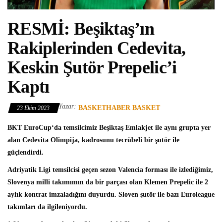
RESMİ: Beşiktaş’ın
Rakiplerinden Cedevita,
Keskin Şutör Prepelic’i
Kaptı
Yazar:
BASKETHABER BASKET
23 Ekim 2023
BKT EuroCup
‘da temsilcimiz Beşiktaş Emlakjet ile aynı grupta yer
alan
Cedevita Olimpija
, kadrosunu tecrübeli bir şutör ile
güçlendirdi.
Adriyatik Ligi
temsilcisi geçen sezon Valencia forması ile izlediğimiz,
Slovenya milli takımımın da bir parçası olan
Klemen Prepelic
ile 2
aylık kontrat imzaladığını duyurdu. Sloven şutör ile bazı Euroleague
takımları da ilgileniyordu.