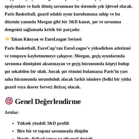
opsiyonları ve hızlı dönüş savunması bu sistemde çok işlevsel olacak.
Paris Basketball, guard odaklı oyun kurulumuna sahip ve bu
düzenin yanında Morgan gibi bir 3&D kanat, şut ve savunma
dengesini sağlamada kritik bir parçadır.
Takım Kimyası ve EuroLeague Seviyesi
Paris Basketball, EuroCup’tan EuroLeague’e yükselirken atletizmi
ve tempoyu kaybetmemeye çalışıyor. Morgan, geçiş oyunlarında
savunma dönüşünü aksatmayan ve geçiş hücumunda köşeyi bulup
şut sokabilen bir silah. Ancak şut ritmini bulamazsa Paris’in yarı
saha hücumunda sorumluluk alacak farklı isimlere (belki bir yıldız
guard veya skorer forvet) ihtiyaç olacak.
Genel Değerlendirme
Artılar:
Yüksek yüzdeli 3&D profili
Bire bir ve topsuz savunmada disiplin
Hustle, fiziksel temas ve ribaund desteği