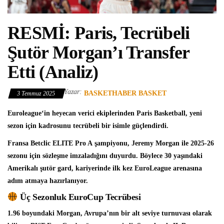
RESMİ: Paris, Tecrübeli
Şutör Morgan’ı Transfer
Etti (Analiz)
Yazar:
BASKETHABER BASKET
3 Temmuz 2025
Euroleague
‘in heyecan verici ekiplerinden
Paris Basketball
, yeni
sezon için kadrosunu tecrübeli bir isimle güçlendirdi.
Fransa Betclic ELITE Pro A
şampiyonu,
Jeremy Morgan
ile 2025-26
sezonu için sözleşme imzaladığını duyurdu. Böylece 30 yaşındaki
Amerikalı şutör gard, kariyerinde ilk kez EuroLeague arenasına
adım atmaya hazırlanıyor.
Üç Sezonluk EuroCup Tecrübesi
1.96 boyundaki Morgan, Avrupa’nın bir alt seviye turnuvası olarak