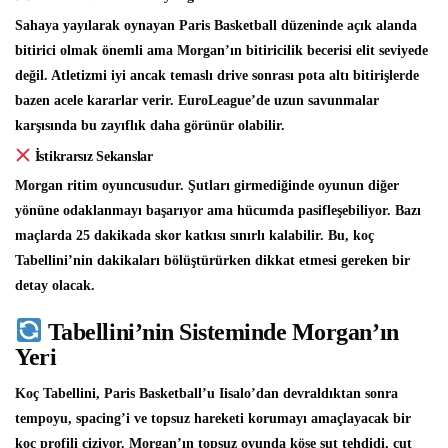
Sahaya yayılarak oynayan Paris Basketball düzeninde açık alanda
bitirici olmak önemli ama Morgan’ın bitiricilik becerisi elit seviyede
değil. Atletizmi iyi ancak temaslı drive sonrası pota altı bitirişlerde
bazen acele kararlar verir. EuroLeague’de uzun savunmalar
karşısında bu zayıflık daha görünür olabilir.
İstikrarsız Sekanslar
Morgan ritim oyuncusudur. Şutları girmediğinde oyunun diğer
yönüne odaklanmayı başarıyor ama hücumda pasifleşebiliyor. Bazı
maçlarda 25 dakikada skor katkısı sınırlı kalabilir. Bu, koç
Tabellini’nin dakikaları bölüştürürken dikkat etmesi gereken bir
detay olacak.
Tabellini’nin Sisteminde Morgan’ın
Yeri
Koç Tabellini, Paris Basketball’u Iisalo’dan devraldıktan sonra
tempoyu, spacing’i ve topsuz hareketi korumayı amaçlayacak bir
koç profili çiziyor. Morgan’ın topsuz oyunda köşe şut tehdidi, cut