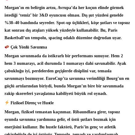
Morgan’ın en belirgin artısı, Avrupa’da her koçun elinde görmek
istediği ‘temiz’ bir 3&D oyuncusu olması. Dış şut yüzdesi genelde
%38–40 bandında seyreder. Spot-up üçlükleri, köşe şutları ve topsuz
kat sonrası dış atışları yüksek yüzdeyle kullanabilir. Bu, Paris
Basketball’un tempolu, spacing odaklı düzenine doğrudan uyar.
Çok Yönlü Savunma
Morgan savunmada da istikrarlı bir performans sunuyor. Hem 2
hem 3 numarayı, acil durumda 1 numarayı dahi savunabilir. Ayak
çabukluğu iyi, perdelerden geçişlerde disiplini var, temasla
savunmayı bozmuyor. EuroCup’ta savunma verimliliği Bourg’un en
güçlü artılarından biriydi, bunda Morgan’ın bire bir savunmada
rakip skorerleri yavaşlatma kabiliyeti büyük rol oynadı.
Fiziksel Direnç ve Hustle
Morgan, fiziksel temastan kaçınmaz. Ribaundlara girer, topsuz
oyunda savunma yardımına gelir, el üstü şutları bozmak için
enerjisini kullanır. Bu hustle faktörü, Paris’in genç ve atletik
çekirdeğiyle de iyi örtüşür. Tempolu, temaslı ve yardımlaşmalı