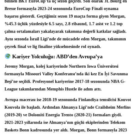
bilinen BKT EuroCup’ta üç sezon geçirdi. Son olarak JL Bourg en
Bresse formasıyla 2023-24 sezonunda EuroCup Finali oynama
başarısı gösterdi. Geçtiğimiz sezon 19 maçta forma giyen Morgan,
%45.3 üçlük yüzdesiyle 6.5 sayı, 2.8 ribaund, 1.7 asist ve 1.2 top
çalma ortalamaları yakalayarak takımına değerli katkılar sağladı.
Aynı sezonda İsrail Ligi’nde de mücadele eden Morgan, takımının
çeyrek final ve lig finaline yükselmesinde rol oynadı.
Kariyer Yolculuğu: ABD’den Avrupa’ya
Jeremy Morgan, kolej kariyerinde Northern Iowa Üniversitesi
formasıyla Missouri Valley Konferansı’nda iki kez En İyi Savunma
Beşi’ne seçildi. Profesyonel kariyerine 2017-18 sezonunda NBA G-
League takımlarından Memphis Hustle ile adım attı.
Avrupa macerası ise 2018-19 sezonunda Finlandiya temsilcisi Kouvot
Kouvola ile başladı. Ardından Almanya Ligi’nde Crailsheim Merlins
(2019-20) ve Dolomiti Energia Trento (2020-21) formaları giydi.
2021-2023 yıllarında ise Almanya’nın güçlü ekiplerinden Telekom
Baskets Bonn kadrosunda yer aldı. Morgan, Bonn formasıyla 2023