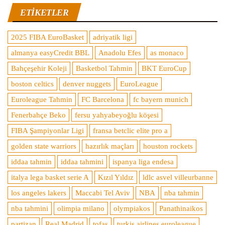
ETIKETLER
2025 FIBA EuroBasket
adriyatik ligi
almanya easyCredit BBL
Anadolu Efes
as monaco
Bahçeşehir Koleji
Basketbol Tahmin
BKT EuroCup
boston celtics
denver nuggets
EuroLeague
Euroleague Tahmin
FC Barcelona
fc bayern munich
Fenerbahçe Beko
fersu yahyabeyoğlu köşesi
FIBA Şampiyonlar Ligi
fransa betclic elite pro a
golden state warriors
hazırlık maçları
houston rockets
iddaa tahmin
iddaa tahmini
ispanya liga endesa
italya lega basket serie A
Kızıl Yıldız
ldlc asvel villeurbanne
los angeles lakers
Maccabi Tel Aviv
NBA
nba tahmin
nba tahmini
olimpia milano
olympiakos
Panathinaikos
partizan
Real Madrid
tofaş
turkis airlines euroleague