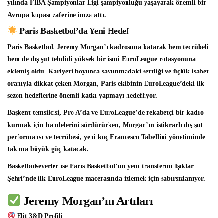
yılında FIBA Şampiyonlar Ligi şampiyonluğu yaşayarak önemli bir
Avrupa kupası zaferine imza attı.
Paris Basketbol’da Yeni Hedef
Paris Basketbol, Jeremy Morgan’ı kadrosuna katarak hem tecrübeli
hem de dış şut tehdidi yüksek bir ismi EuroLeague rotasyonuna
eklemiş oldu. Kariyeri boyunca savunmadaki sertliği ve üçlük isabet
oranıyla dikkat çeken Morgan, Paris ekibinin EuroLeague’deki ilk
sezon hedeflerine önemli katkı yapmayı hedefliyor.
Başkent temsilcisi, Pro A’da ve EuroLeague’de rekabetçi bir kadro
kurmak için hamlelerini sürdürürken, Morgan’ın istikrarlı dış şut
performansı ve tecrübesi, yeni koç Francesco Tabellini yönetiminde
takıma büyük güç katacak.
Basketbolseverler ise Paris Basketbol’un yeni transferini Işıklar
Şehri’nde ilk EuroLeague macerasında izlemek için sabırsızlanıyor.
Jeremy Morgan’ın Artıları
Elit 3&D Profili