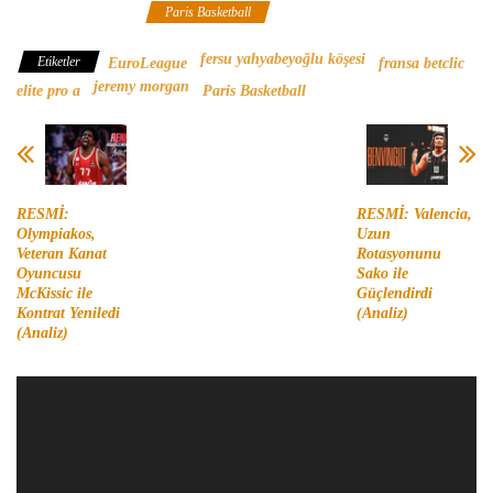
Betclic ELITE Pro A
Paris Basketball
fersu yahyabeyoğlu köşesi
Etiketler
EuroLeague
fransa betclic
jeremy morgan
elite pro a
Paris Basketball
RESMİ:
RESMİ: Valencia,
Olympiakos,
Uzun
Veteran Kanat
Rotasyonunu
Oyuncusu
Sako ile
McKissic ile
Güçlendirdi
Kontrat Yeniledi
(Analiz)
(Analiz)
Video
oynatıcı