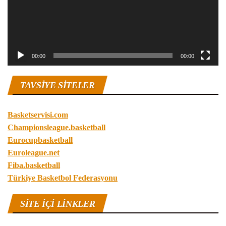
00:00
00:00
TAVSIYE SITELER
Basketservisi.com
Championsleague.basketball
Eurocupbasketball
Euroleague.net
Fiba.basketball
Türkiye Basketbol Federasyonu
SITE IÇI LINKLER