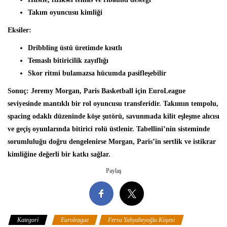
Takım oyuncusu kimliği
Eksiler:
Dribbling üstü üretimde kısıtlı
Temaslı bitiricilik zayıflığı
Skor ritmi bulamazsa hücumda pasifleşebilir
Sonuç:
Jeremy Morgan, Paris Basketball için EuroLeague
seviyesinde mantıklı bir rol oyuncusu transferidir. Takımın tempolu,
spacing odaklı düzeninde köşe şutörü, savunmada kilit eşleşme alıcısı
ve geçiş oyunlarında bitirici rolü üstlenir. Tabellini’nin sisteminde
sorumluluğu doğru dengelenirse Morgan, Paris’in sertlik ve istikrar
kimliğine değerli bir katkı sağlar.
Paylaş
Kategori
Euroleague
Fersu Yahyabeyoğlu Köşesi
Fransa