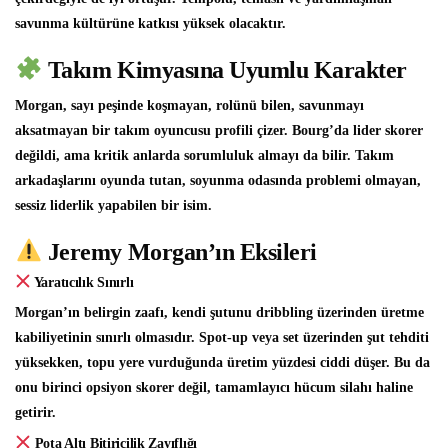
savunma kültürüne katkısı yüksek olacaktır.
Takım Kimyasına Uyumlu Karakter
Morgan, sayı peşinde koşmayan, rolünü bilen, savunmayı
aksatmayan bir takım oyuncusu profili çizer. Bourg’da lider skorer
değildi, ama kritik anlarda sorumluluk almayı da bilir. Takım
arkadaşlarını oyunda tutan, soyunma odasında problemi olmayan,
sessiz liderlik yapabilen bir isim.
Jeremy Morgan’ın Eksileri
Yaratıcılık Sınırlı
Morgan’ın belirgin zaafı, kendi şutunu dribbling üzerinden üretme
kabiliyetinin sınırlı olmasıdır. Spot-up veya set üzerinden şut tehditi
yüksekken, topu yere vurduğunda üretim yüzdesi ciddi düşer. Bu da
onu birinci opsiyon skorer değil, tamamlayıcı hücum silahı haline
getirir.
Pota Altı Bitiricilik Zayıflığı