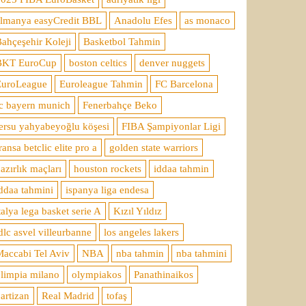
almanya easyCredit BBL
Anadolu Efes
as monaco
ahçeşehir Koleji
Basketbol Tahmin
BKT EuroCup
boston celtics
denver nuggets
EuroLeague
Euroleague Tahmin
FC Barcelona
c bayern munich
Fenerbahçe Beko
ersu yahyabeyoğlu köşesi
FIBA Şampiyonlar Ligi
ransa betclic elite pro a
golden state warriors
azırlık maçları
houston rockets
iddaa tahmin
ddaa tahmini
ispanya liga endesa
talya lega basket serie A
Kızıl Yıldız
dlc asvel villeurbanne
los angeles lakers
accabi Tel Aviv
NBA
nba tahmin
nba tahmini
limpia milano
olympiakos
Panathinaikos
artizan
Real Madrid
tofaş