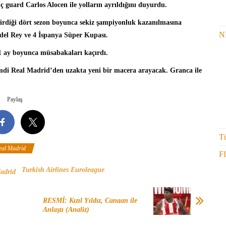
nç guard
Carlos Alocen
ile yolların ayrıldığını duyurdu.
çirdiği dört sezon boyunca sekiz şampiyonluk kazanılmasına
N
del Rey ve 4 İspanya Süper Kupası.
 21 ay boyunca müsabakaları kaçırdı.
imdi Real Madrid’den uzakta yeni bir macera arayacak. Granca ile
Paylaş
Tü
eal Madrid
F
Turkish Airlines Euroleague
adrid
RESMİ: Kızıl Yıldız, Canaan ile
Anlaştı (Analiz)