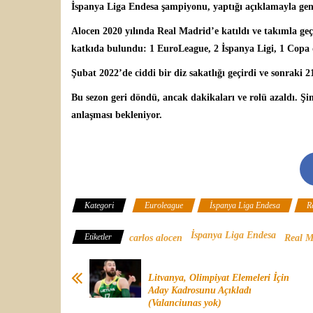
İspanya Liga Endesa
şampiyonu, yaptığı açıklamayla ge
Alocen 2020 yılında Real Madrid’e katıldı ve takımla ge
katkıda bulundu: 1 EuroLeague, 2 İspanya Ligi, 1 Copa 
Şubat 2022’de ciddi bir diz sakatlığı geçirdi ve sonraki
Bu sezon geri döndü, ancak dakikaları ve rolü azaldı. Ş
anlaşması bekleniyor.
Kategori
Euroleague
İspanya Liga Endesa
R
İspanya Liga Endesa
Etiketler
carlos alocen
Real M
Litvanya, Olimpiyat Elemeleri İçin
Aday Kadrosunu Açıkladı
(Valanciunas yok)