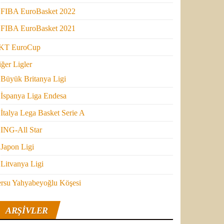
FIBA EuroBasket 2022
FIBA EuroBasket 2021
KT EuroCup
ğer Ligler
Büyük Britanya Ligi
İspanya Liga Endesa
İtalya Lega Basket Serie A
ING-All Star
Japon Ligi
Litvanya Ligi
ersu Yahyabeyoğlu Köşesi
ARŞIVLER