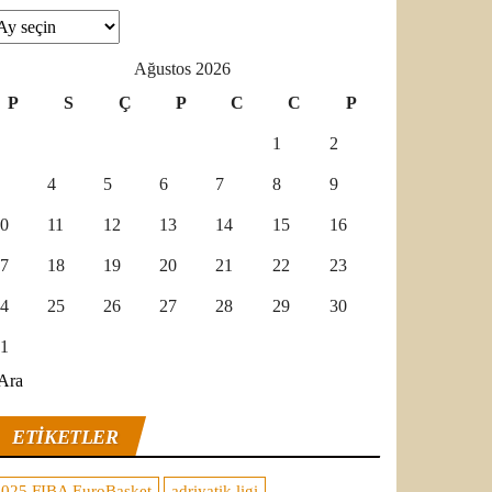
şivler
Ağustos 2026
P
S
Ç
P
C
C
P
1
2
4
5
6
7
8
9
0
11
12
13
14
15
16
7
18
19
20
21
22
23
4
25
26
27
28
29
30
1
Ara
ETIKETLER
2025 FIBA EuroBasket
adriyatik ligi