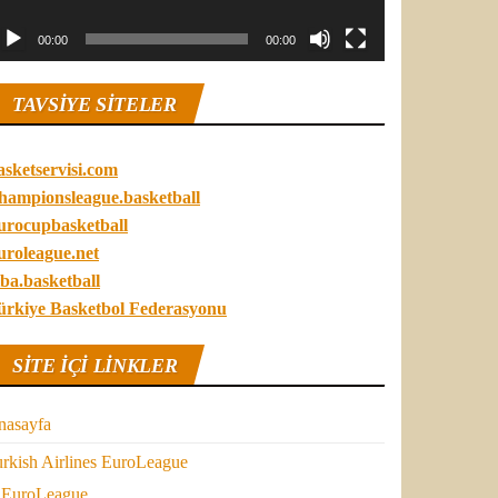
00:00
00:00
TAVSIYE SITELER
asketservisi.com
hampionsleague.basketball
urocupbasketball
uroleague.net
ba.basketball
ürkiye Basketbol Federasyonu
SITE IÇI LINKLER
nasayfa
rkish Airlines EuroLeague
EuroLeague