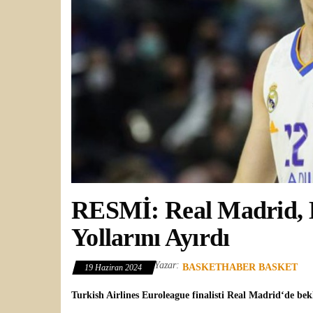
RESMİ: Real Madrid, Be
Yollarını Ayırdı
Yazar:
BASKETHABER BASKET
19 Haziran 2024
Turkish Airlines Euroleague
finalisti
Real Madrid
‘de bek