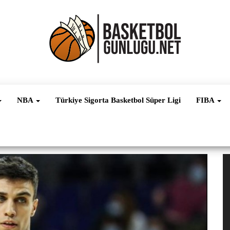
Basketbol
NBA, FIBA,
EuroLeague,
Haber
Süper Lig ve
NBA
Türkiye Sigorta Basketbol Süper Ligi
FIBA
Dünya
Ligleri
V
oy