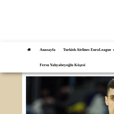
İçeriğe
atla
Anasayfa
Turkish Airlines EuroLeague
Fersu Yahyabeyoğlu Köşesi