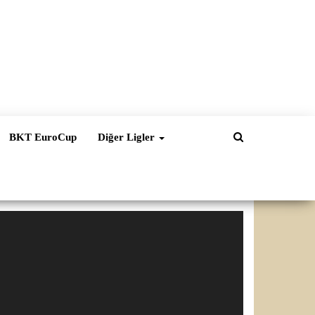
BKT EuroCup
Diğer Ligler
ideo
natıcı