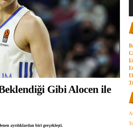
B
C
E
E
Fi
T
klendiği Gibi Alocen ile
A
Tu
lenen ayrılıklardan biri gerçekleşti.