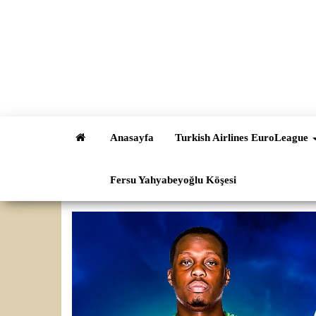
İçeriğe
atla
Anasayfa
Turkish Airlines EuroLeague
Fersu Yahyabeyoğlu Köşesi