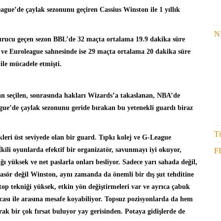
eague’de çaylak sezonunu geçiren
Cassius Winston
ile 1 yıllık
N
urucu geçen sezon BBL’de 32 maçta ortalama 19.9 dakika süre
st ve Euroleague sahnesinde ise 29 maçta ortalama 20 dakika süre
 ile mücadele etmişti.
an seçilen, sonrasında hakları Wizards’a takaslanan, NBA’de
gue’de çaylak sezonunu geride bırakan bu yetenekli guardı biraz
Tü
leri üst seviyede olan bir guard. Tıpkı kolej ve G-League
kili oyunlarda efektif bir organizatör, savunmayı iyi okuyor,
F
ı yüksek ve net paslarla onları besliyor. Sadece yarı sahada değil,
 pasör değil Winston, aynı zamanda da önemli bir dış şut tehditine
 top tekniği yüksek, etkin yön değiştirmeleri var ve ayrıca çabuk
cası ile arasına mesafe koyabiliyor. Topsuz pozisyonlarda da hem
k bir çok fırsat buluyor yay gerisinden. Potaya gidişlerde de