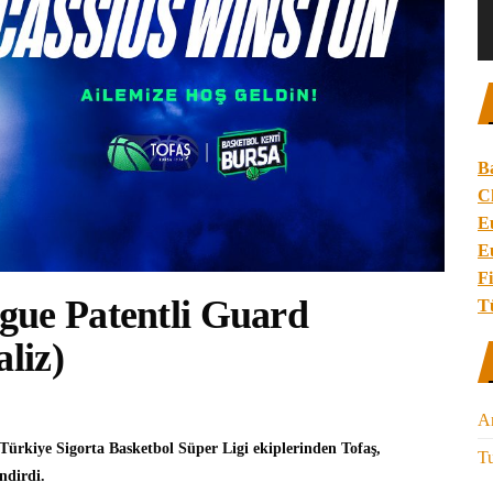
B
C
E
E
Fi
gue Patentli Guard
T
aliz)
A
Türkiye Sigorta Basketbol Süper Ligi
ekiplerinden
Tofaş
,
Tu
ndirdi.