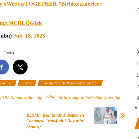
y
#WeStayTOGETHER
#BirlikteZaferlere
Ar
.com/rMCRLQG1dc
lubu)
July 18, 2023
3
Paylaş
1
1
lar ligi
Tofaş
Türkiye Sigorta Basketbol Süper Ligi
2
tofaş
3
FIBA Şampiyonlar Ligi
türkiye sigorta basketbol süper ligi
« 
RESMİ: Real Madrid, Beklenen
Campazzo Transferini Duyurdu
(Analiz)