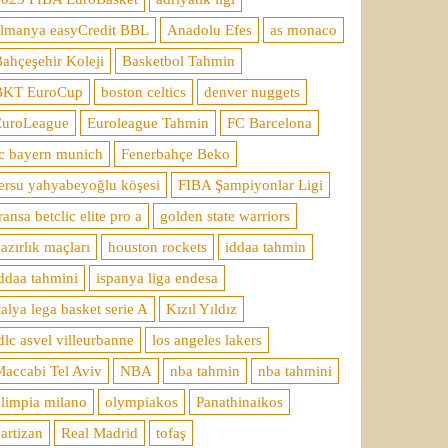
almanya easyCredit BBL
Anadolu Efes
as monaco
ahçeşehir Koleji
Basketbol Tahmin
BKT EuroCup
boston celtics
denver nuggets
EuroLeague
Euroleague Tahmin
FC Barcelona
c bayern munich
Fenerbahçe Beko
ersu yahyabeyoğlu köşesi
FIBA Şampiyonlar Ligi
ransa betclic elite pro a
golden state warriors
azırlık maçları
houston rockets
iddaa tahmin
ddaa tahmini
ispanya liga endesa
talya lega basket serie A
Kızıl Yıldız
dlc asvel villeurbanne
los angeles lakers
accabi Tel Aviv
NBA
nba tahmin
nba tahmini
limpia milano
olympiakos
Panathinaikos
artizan
Real Madrid
tofaş