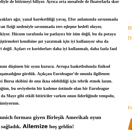
liyle de bitirmeyi biliyor. Ayrıca orta mesafede de floaterlarla skor
kları ağır, yanal hareketliliği yavaş. Efor anlamında savunmada
an fiziği nedeniyle savunmada ters eşleşme hedefi oluyor,
B
kiyor. Hücum tarafında ise patlayıcı bir isim değil, bu da potaya
Di
ğiştirmeleri kendisine şut yaratmak için iyi kullanıyor olsa da
değil. Açıları ve koridorları daha iyi kullanmalı, daha fazla faul
akımını düşünen bir oyun kurucu. Avrupa basketbolunda fiziksel
şamadığını gördük. Açıkçası Euroleague’de onunla ilgilienen
bi Bursa ekibini de onu ikna edebildiği için tebrik etmek lazım.
ğüm, bu seviyelerin bir kademe üstünde olan bir Euroleague
 Maye gibi etkili bitiriciler varken onun liderliğinde tempolu,
üşünüyorum.
F
nich forması giyen Birleşik Amerikalı oyun
 sağladık. 𝗔𝗶𝗹𝗲𝗺𝗶𝘇𝗲 hoş geldin!