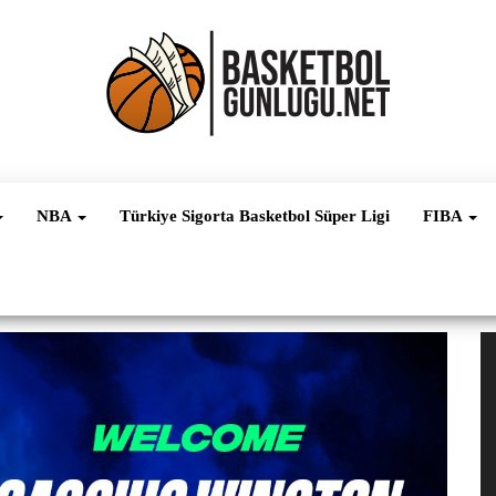
Basketbol
NBA, FIBA,
EuroLeague,
Haber
Süper Lig ve
NBA
Türkiye Sigorta Basketbol Süper Ligi
FIBA
Dünya
Ligleri
V
oy