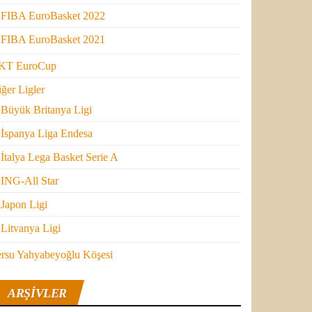
FIBA EuroBasket 2022
FIBA EuroBasket 2021
KT EuroCup
ğer Ligler
Büyük Britanya Ligi
İspanya Liga Endesa
İtalya Lega Basket Serie A
ING-All Star
Japon Ligi
Litvanya Ligi
ersu Yahyabeyoğlu Köşesi
ARŞIVLER