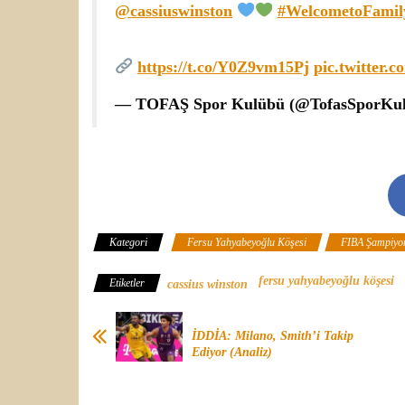
@cassiuswinston
#WelcometoFamil
https://t.co/Y0Z9vm15Pj
pic.twitter
— TOFAŞ Spor Kulübü (@TofasSporKu
Kategori
Fersu Yahyabeyoğlu Köşesi
FIBA Şampiyon
fersu yahyabeyoğlu köşesi
Etiketler
cassius winston
İDDİA: Milano, Smith’i Takip
Ediyor (Analiz)