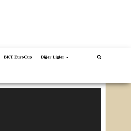
BKT EuroCup
Diğer Ligler
ideo
natıcı