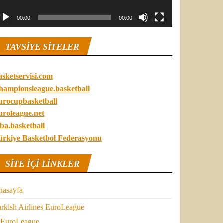
00:00
00:00
TAVSIYE SITELER
asketservisi.com
hampionsleague.basketball
urocupbasketball
uroleague.net
ba.basketball
ürkiye Basketbol Federasyonu
SITE IÇI LINKLER
nasayfa
rkish Airlines EuroLeague
EuroLeague