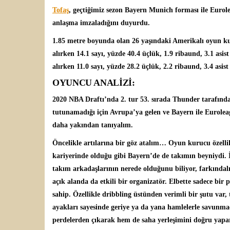
Tofaş
, geçtiğimiz sezon Bayern Munich forması ile Eurol
anlaşma imzaladığını duyurdu.
1.85 metre boyunda olan 26 yaşındaki Amerikalı oyun k
alırken 14.1 sayı, yüzde 40.4 üçlük, 1.9 ribaund, 3.1 asi
alırken 11.0 sayı, yüzde 28.2 üçlük, 2.2 ribaund, 3.4 asist
OYUNCU ANALİZİ:
2020 NBA Draftı’nda 2. tur 53. sırada Thunder tarafınd
tutunamadığı için Avrupa’ya gelen ve Bayern ile Eurolea
daha yakından tanıyalım.
Öncelikle artılarına bir göz atalım… Oyun kurucu özellik
kariyerinde olduğu gibi Bayern’de de takımın beyniydi. İ
takım arkadaşlarının nerede olduğunu biliyor, farkındalığ
açık alanda da etkili bir organizatör. Elbette sadece bir
sahip. Özellikle dribbling üstünden verimli bir şutu var,
ayakları sayesinde geriye ya da yana hamlelerle savunma
perdelerden çıkarak hem de saha yerleşimini doğru yapara