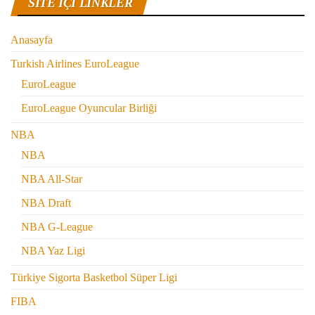
SITE IÇI LINKLER
Anasayfa
Turkish Airlines EuroLeague
EuroLeague
EuroLeague Oyuncular Birliği
NBA
NBA
NBA All-Star
NBA Draft
NBA G-League
NBA Yaz Ligi
Türkiye Sigorta Basketbol Süper Ligi
FIBA