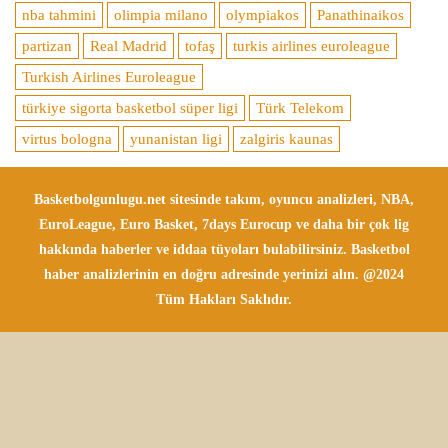
nba tahmini
olimpia milano
olympiakos
Panathinaikos
partizan
Real Madrid
tofaş
turkis airlines euroleague
Turkish Airlines Euroleague
türkiye sigorta basketbol süper ligi
Türk Telekom
virtus bologna
yunanistan ligi
zalgiris kaunas
Basketbolgunlugu.net sitesinde takım, oyuncu analizleri, NBA,
EuroLeague, Euro Basket, 7days Eurocup ve daha bir çok lig
hakkında haberler ve iddaa tüyoları bulabilirsiniz. Basketbol
haber analizlerinin en doğru adresinde yerinizi alın. @2024
Tüm Hakları Saklıdır.