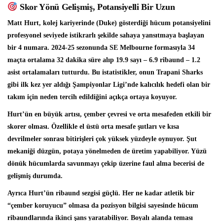
Skor Yönü Gelişmiş, Potansiyelli Bir Uzun
Matt Hurt, kolej kariyerinde (Duke) gösterdiği hücum potansiyelini
profesyonel seviyede istikrarlı şekilde sahaya yansıtmaya başlayan
bir 4 numara. 2024-25 sezonunda SE Melbourne formasıyla 34
maçta ortalama 32 dakika süre alıp 19.9 sayı – 6.9 ribaund – 1.2
asist ortalamaları tutturdu. Bu istatistikler, onun Trapani Sharks
gibi ilk kez yer aldığı Şampiyonlar Ligi’nde kalıcılık hedefi olan bir
takım için neden tercih edildiğini açıkça ortaya koyuyor.
Hurt’ün en büyük artısı, çember çevresi ve orta mesafeden etkili bir
skorer olması. Özellikle el üstü orta mesafe şutları ve kısa
devrilmeler sonrası bitirişleri çok yüksek yüzdeyle oynuyor. Şut
mekaniği düzgün, potaya yönelmeden de üretim yapabiliyor. Yüzü
dönük hücumlarda savunmayı çekip üzerine faul alma becerisi de
gelişmiş durumda.
Ayrıca Hurt’ün ribaund sezgisi güçlü. Her ne kadar atletik bir
“çember koruyucu” olmasa da pozisyon bilgisi sayesinde hücum
ribaundlarında ikinci şans yaratabiliyor. Boyalı alanda teması