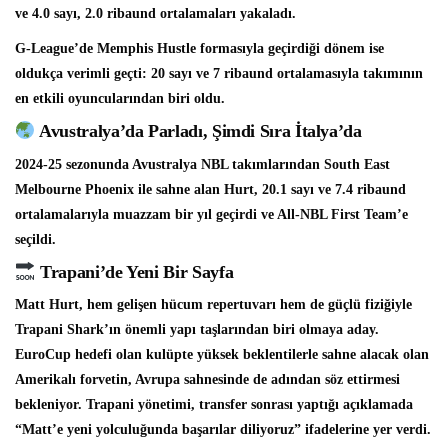
ve 4.0 sayı, 2.0 ribaund ortalamaları yakaladı.
G-League’de Memphis Hustle formasıyla geçirdiği dönem ise
oldukça verimli geçti: 20 sayı ve 7 ribaund ortalamasıyla takımının
en etkili oyuncularından biri oldu.
Avustralya’da Parladı, Şimdi Sıra İtalya’da
2024-25 sezonunda Avustralya NBL takımlarından South East
Melbourne Phoenix ile sahne alan Hurt, 20.1 sayı ve 7.4 ribaund
ortalamalarıyla muazzam bir yıl geçirdi ve All-NBL First Team’e
seçildi.
Trapani’de Yeni Bir Sayfa
Matt Hurt, hem gelişen hücum repertuvarı hem de güçlü fiziğiyle
Trapani Shark’ın önemli yapı taşlarından biri olmaya aday.
EuroCup hedefi olan kulüpte yüksek beklentilerle sahne alacak olan
Amerikalı forvetin, Avrupa sahnesinde de adından söz ettirmesi
bekleniyor. Trapani yönetimi, transfer sonrası yaptığı açıklamada
“Matt’e yeni yolculuğunda başarılar diliyoruz” ifadelerine yer verdi.