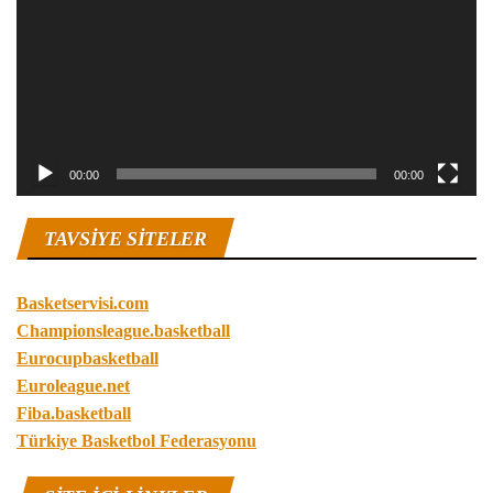
00:00
00:00
TAVSIYE SITELER
Basketservisi.com
Championsleague.basketball
Eurocupbasketball
Euroleague.net
Fiba.basketball
Türkiye Basketbol Federasyonu