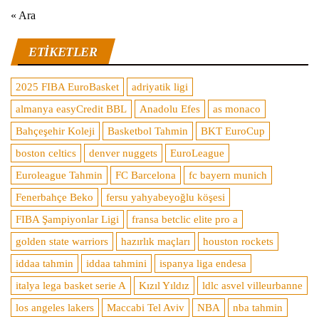
« Ara
ETIKETLER
2025 FIBA EuroBasket
adriyatik ligi
almanya easyCredit BBL
Anadolu Efes
as monaco
Bahçeşehir Koleji
Basketbol Tahmin
BKT EuroCup
boston celtics
denver nuggets
EuroLeague
Euroleague Tahmin
FC Barcelona
fc bayern munich
Fenerbahçe Beko
fersu yahyabeyoğlu köşesi
FIBA Şampiyonlar Ligi
fransa betclic elite pro a
golden state warriors
hazırlık maçları
houston rockets
iddaa tahmin
iddaa tahmini
ispanya liga endesa
italya lega basket serie A
Kızıl Yıldız
ldlc asvel villeurbanne
los angeles lakers
Maccabi Tel Aviv
NBA
nba tahmin