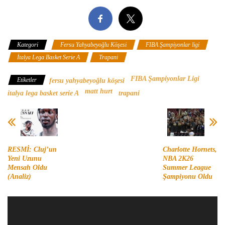
Kategori
Fersu Yahyabeyoğlu Köşesi
FIBA Şampiyonlar ligi
İtalya Lega Basket Serie A
Trapani
FIBA Şampiyonlar Ligi
Etiketler
fersu yahyabeyoğlu köşesi
matt hurt
italya lega basket serie A
trapani
RESMİ: Cluj’un
Charlotte Hornets,
Yeni Uzunu
NBA 2K26
Mensah Oldu
Summer League
(Analiz)
Şampiyonu Oldu
Video
oynatıcı