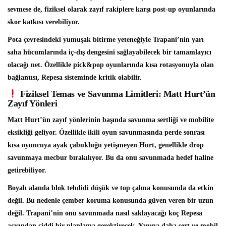
sevmese de, fiziksel olarak zayıf rakiplere karşı post-up oyunlarında
skor katkısı verebiliyor.
Pota çevresindeki yumuşak bitirme yeteneğiyle Trapani’nin yarı
saha hücumlarında iç-dış dengesini sağlayabilecek bir tamamlayıcı
olacağı net. Özellikle pick&pop oyunlarında kısa rotasyonuyla olan
bağlantısı, Repesa sisteminde kritik olabilir.
Fiziksel Temas ve Savunma Limitleri: Matt Hurt’ün
Zayıf Yönleri
Matt Hurt’ün zayıf yönlerinin başında savunma sertliği ve mobilite
eksikliği geliyor. Özellikle ikili oyun savunmasında perde sonrası
kısa oyuncuya ayak çabukluğu yetişmeyen Hurt, genellikle drop
savunmaya mecbur bırakılıyor. Bu da onu savunmada hedef haline
getirebiliyor.
Boyalı alanda blok tehdidi düşük ve top çalma konusunda da etkin
değil. Bu nedenle çember koruma konusunda güven veren bir uzun
değil. Trapani’nin onu savunmada nasıl saklayacağı koç Repesa
açısından ciddi bir planlama gerektirecek. Yanına daha sert ve mobil