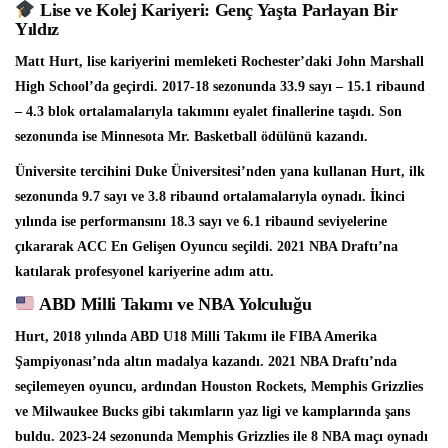
Lise ve Kolej Kariyeri: Genç Yaşta Parlayan Bir
Yıldız
Matt Hurt, lise kariyerini memleketi Rochester’daki John Marshall
High School’da geçirdi. 2017-18 sezonunda 33.9 sayı – 15.1 ribaund
– 4.3 blok ortalamalarıyla takımını eyalet finallerine taşıdı. Son
sezonunda ise Minnesota Mr. Basketball ödülünü kazandı.
Üniversite tercihini Duke Üniversitesi’nden yana kullanan Hurt, ilk
sezonunda 9.7 sayı ve 3.8 ribaund ortalamalarıyla oynadı. İkinci
yılında ise performansını 18.3 sayı ve 6.1 ribaund seviyelerine
çıkararak ACC En Gelişen Oyuncu seçildi. 2021 NBA Draftı’na
katılarak profesyonel kariyerine adım attı.
ABD Milli Takımı ve NBA Yolculuğu
Hurt, 2018 yılında ABD U18 Milli Takımı ile FIBA Amerika
Şampiyonası’nda altın madalya kazandı. 2021 NBA Draftı’nda
seçilemeyen oyuncu, ardından Houston Rockets, Memphis Grizzlies
ve Milwaukee Bucks gibi takımların yaz ligi ve kamplarında şans
buldu. 2023-24 sezonunda Memphis Grizzlies ile 8 NBA maçı oynadı