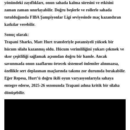
yönündeki zayıflıkları, onun sahada kalma süresini ve etkisini
zaman zaman sınırlayabilir. Doğru beşlerle ve rollerle sahada
tutulduğunda FIBA Şampiyonlar Ligi seviyesinde maç kazandıran
katkılar verebilir.
Sonuç olarak:
Trapani Sharks, Matt Hurt transferiyle potansiyeli yüksek bir
hücum silahı kazanmış oldu. Hücum verimliliğini yukarı çekmek ve
skor çeşitliliği sağlamak açısından doğru bir hamle. Ancak
savunmada onun zaaflarını örtecek sistemsel önlemler alınmazsa,
özellikle sert deplasman maçlarında takımı zor durumda bırakabilir.
Eğer Repesa, Hurt’ü doğru ikili oyun varyasyonlarıyla sahaya
entegre ederse, 2025-26 sezonunda Trapani adına kritik bir silaha
dönüşebilir.