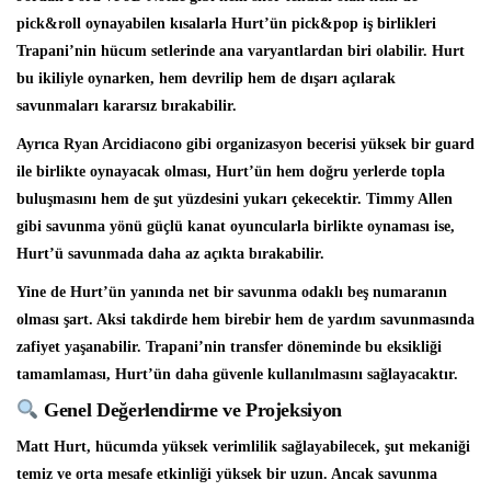
pick&roll oynayabilen kısalarla Hurt’ün pick&pop iş birlikleri
Trapani’nin hücum setlerinde ana varyantlardan biri olabilir. Hurt
bu ikiliyle oynarken, hem devrilip hem de dışarı açılarak
savunmaları kararsız bırakabilir.
Ayrıca Ryan Arcidiacono gibi organizasyon becerisi yüksek bir guard
ile birlikte oynayacak olması, Hurt’ün hem doğru yerlerde topla
buluşmasını hem de şut yüzdesini yukarı çekecektir. Timmy Allen
gibi savunma yönü güçlü kanat oyuncularla birlikte oynaması ise,
Hurt’ü savunmada daha az açıkta bırakabilir.
Yine de Hurt’ün yanında net bir savunma odaklı beş numaranın
olması şart. Aksi takdirde hem birebir hem de yardım savunmasında
zafiyet yaşanabilir. Trapani’nin transfer döneminde bu eksikliği
tamamlaması, Hurt’ün daha güvenle kullanılmasını sağlayacaktır.
Genel Değerlendirme ve Projeksiyon
Matt Hurt, hücumda yüksek verimlilik sağlayabilecek, şut mekaniği
temiz ve orta mesafe etkinliği yüksek bir uzun. Ancak savunma