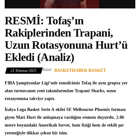
RESMİ: Tofaş’ın
Rakiplerinden Trapani,
Uzun Rotasyonuna Hurt’ü
Ekledi (Analiz)
Yazar:
BASKETHABER BASKET
21 Temmuz 2025
FIBA Şampiyonlar Ligi
‘nde temsilcimiz Tofaş ile aynı grupta yer
alan turnuvanın yeni takımlarından
Trapani Sharks
, uzun
rotasyonuna takviye yaptı.
İtalya Lega Basket Serie A
ekibi SE Melbourne Phoenix forması
giyen
Matt Hurt
ile anlaşmaya vardığını resmen duyurdu. 2.06
metre boyundaki Amerikalı forvet, hem fiziği hem de etkili şut
yeteneğiyle dikkat çeken bir isim.