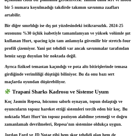
bir 5 numara koyulmadığı takdirde takımın savunma zaafları
artabilir.
Bir diğer sınırlılığı ise dış şut yüzdesindeki istikrarsızlık. 2024-25
sezonunu %30 üçlük isabetiyle tamamlamyan ve yüksek volümle şut
kullanan Hurt, spacing için tam anlamıyla güvenilir bir stretch-four
profili çizemiyor. Yani şut tehdidi var ancak savunmalar tarafından
henüz saygı duyulan bir noktada değil.
Ayrıca fiziksel temastan kaçındığı ve pota altı bitirişlerinde temasa
girdiğinde verimliliği düştüğü biliniyor. Bu da onu bazı sert
maçlarda oyundan düşürebiliyor.
Trapani Sharks Kadrosu ve Sisteme Uyum
Koç Jasmin Repesa, hücumu sabırlı oynayan, topun dolaştığı ve
oyuncuların topsuz hareket ettiği sistemleri tercih eden bir koç. Bu
noktada Matt Hurt’ün topsuz pozisyon alabilme yeteneği ve doğru
zamanlamalı devrilmeleri, Repesa’nın sistemine oldukça uygun.
Jordan Ford ve JD Notae gibi hem skor tehdidi olan hem de