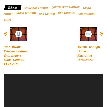
golden state warriors
Etiketler
Basketbol Tahmin
iddaa
iddaa tahmini
nba tahmini
tahmin
nba tahmin
san antonio
spurs
New Orleans
Mersin, Konuğu
Pelicans Portland
Unicaja
Trail Blazers
Karşısında
İddaa Tahmini
Direnemedi
13.11.2025
Video
oynatıcı