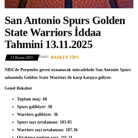
San Antonio Spurs Golden
State Warriors İddaa
Tahmini 13.11.2025
Yazar:
BASKET TIPS
13 Kasım 2025
NBA’de Perşembe gecesi oynanacak mücadelede San Antonio Spurs
sahasında Golden State Warriors ile karşı karşıya geliyor.
Genel Rekabet
Toplam maç:
66
Spurs galibiyet:
30
Warriors galibiyet:
36
Spurs sayı ortalaması:
103.85
Warriors sayı ortalaması:
107.36
Ortalama toplam sayı:
211.21