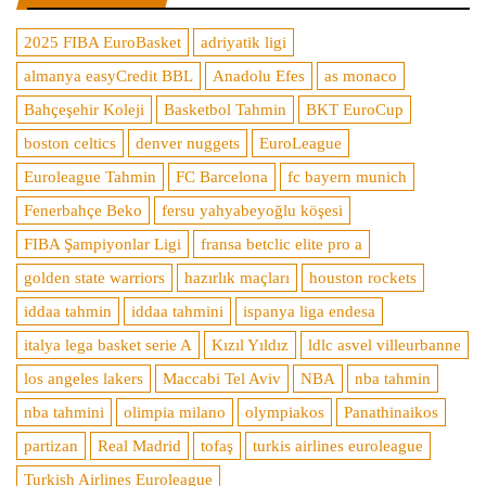
2025 FIBA EuroBasket
adriyatik ligi
almanya easyCredit BBL
Anadolu Efes
as monaco
Bahçeşehir Koleji
Basketbol Tahmin
BKT EuroCup
boston celtics
denver nuggets
EuroLeague
Euroleague Tahmin
FC Barcelona
fc bayern munich
Fenerbahçe Beko
fersu yahyabeyoğlu köşesi
FIBA Şampiyonlar Ligi
fransa betclic elite pro a
golden state warriors
hazırlık maçları
houston rockets
iddaa tahmin
iddaa tahmini
ispanya liga endesa
italya lega basket serie A
Kızıl Yıldız
ldlc asvel villeurbanne
los angeles lakers
Maccabi Tel Aviv
NBA
nba tahmin
nba tahmini
olimpia milano
olympiakos
Panathinaikos
partizan
Real Madrid
tofaş
turkis airlines euroleague
Turkish Airlines Euroleague