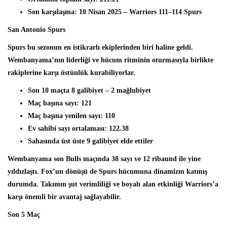
Son karşılaşma:
10 Nisan 2025 – Warriors 111–114 Spurs
San Antonio Spurs
Spurs bu sezonun en istikrarlı ekiplerinden biri haline geldi.
Wembanyama’nın liderliği ve hücum ritminin oturmasıyla birlikte
rakiplerine karşı üstünlük kurabiliyorlar.
Son 10 maçta
8 galibiyet – 2 mağlubiyet
Maç başına sayı:
121
Maç başına yenilen sayı:
110
Ev sahibi sayı ortalaması:
122.38
Sahasında üst üste
9 galibiyet elde ettiler
Wembanyama son Bulls maçında
38 sayı ve 12 ribaund
ile yine
yıldızlaştı. Fox’un dönüşü de Spurs hücumuna dinamizm katmış
durumda. Takımın şut verimliliği ve boyalı alan etkinliği Warriors’a
karşı önemli bir avantaj sağlayabilir.
Son 5 Maç