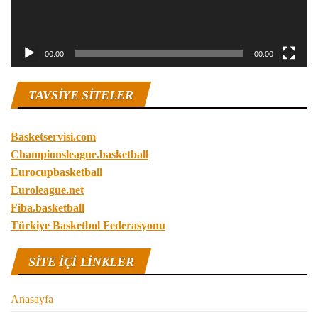
00:00
00:00
TAVSIYE SITELER
Basketservisi.com
Championsleague.basketball
Eurocupbasketball
Euroleague.net
Fiba.basketball
Türkiye Basketbol Federasyonu
SITE IÇI LINKLER
Anasayfa