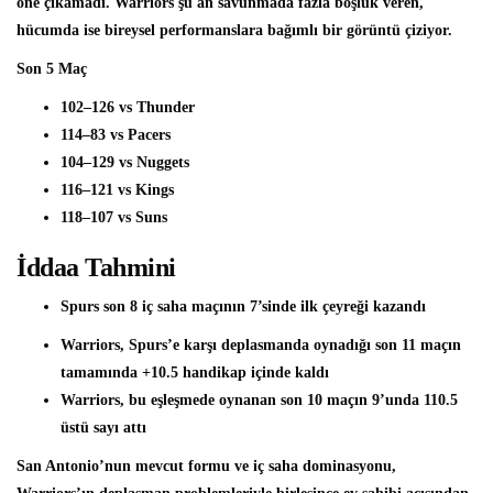
öne çıkamadı. Warriors şu an savunmada fazla boşluk veren,
hücumda ise bireysel performanslara bağımlı bir görüntü çiziyor.
Son 5 Maç
102–126 vs Thunder
114–83 vs Pacers
104–129 vs Nuggets
116–121 vs Kings
118–107 vs Suns
İddaa Tahmini
Spurs son 8 iç saha maçının 7’sinde
ilk
çeyreği kazandı
Warriors, Spurs’e karşı deplasmanda oynadığı
son 11 maçın
tamamında +10.5 handikap içinde
kaldı
Warriors, bu eşleşmede oynanan son
10 maçın 9’unda 110.5
üstü
sayı
attı
San Antonio’nun mevcut formu ve iç saha dominasyonu,