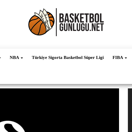
Basketbol
NBA, FIBA,
EuroLeague,
Haber
Süper Lig ve
NBA
Türkiye Sigorta Basketbol Süper Ligi
FIBA
Dünya
Ligleri
V
oy