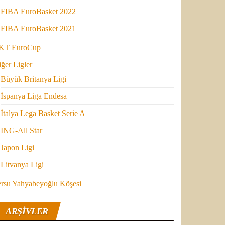
FIBA EuroBasket 2022
FIBA EuroBasket 2021
KT EuroCup
ğer Ligler
Büyük Britanya Ligi
İspanya Liga Endesa
İtalya Lega Basket Serie A
ING-All Star
Japon Ligi
Litvanya Ligi
ersu Yahyabeyoğlu Köşesi
ARŞIVLER