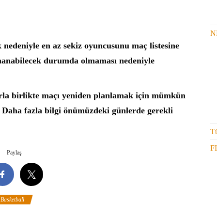
N
k nedeniyle en az sekiz oyuncusunu maç listesine
nanabilecek durumda olmaması nedeniyle
arla birlikte maçı yeniden planlamak için mümkün
r. Daha fazla bilgi önümüzdeki günlerde gerekli
Tü
F
Paylaş
 Basketball