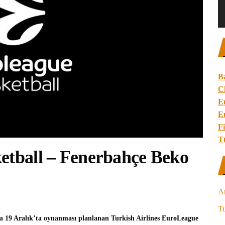
B
C
E
E
Fi
T
etball – Fenerbahçe Beko
A
Tu
a 19 Aralık’ta oynanması planlanan
Turkish Airlines EuroLeague