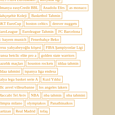
almanya easyCredit BBL
Anadolu Efes
as monaco
ahçeşehir Koleji
Basketbol Tahmin
BKT EuroCup
boston celtics
denver nuggets
EuroLeague
Euroleague Tahmin
FC Barcelona
c bayern munich
Fenerbahçe Beko
ersu yahyabeyoğlu köşesi
FIBA Şampiyonlar Ligi
ransa betclic elite pro a
golden state warriors
azırlık maçları
houston rockets
iddaa tahmin
ddaa tahmini
ispanya liga endesa
talya lega basket serie A
Kızıl Yıldız
dlc asvel villeurbanne
los angeles lakers
accabi Tel Aviv
NBA
nba tahmin
nba tahmini
limpia milano
olympiakos
Panathinaikos
artizan
Real Madrid
tofaş