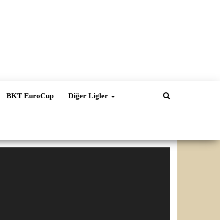
BKT EuroCup
Diğer Ligler
ideo
natıcı