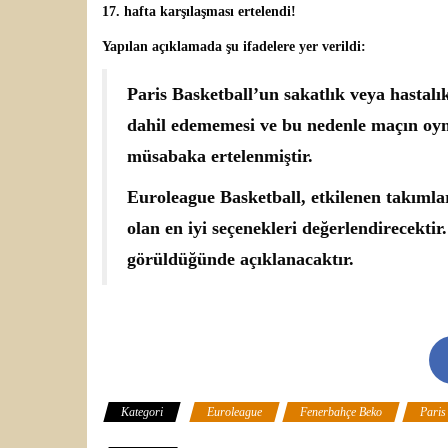
17. hafta karşılaşması ertelendi!
Yapılan açıklamada şu ifadelere yer verildi:
Paris Basketball’un sakatlık veya hastalı
dahil edememesi ve bu nedenle maçın oy
müsabaka ertelenmiştir.
Euroleague Basketball, etkilenen takıml
olan en iyi seçenekleri değerlendirecekti
görüldüğünde açıklanacaktır.
Kategori
Euroleague
Fenerbahçe Beko
Paris