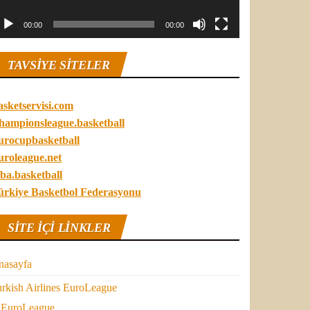
00:00
00:00
TAVSIYE SITELER
asketservisi.com
hampionsleague.basketball
urocupbasketball
uroleague.net
ba.basketball
ürkiye Basketbol Federasyonu
SITE IÇI LINKLER
nasayfa
rkish Airlines EuroLeague
EuroLeague