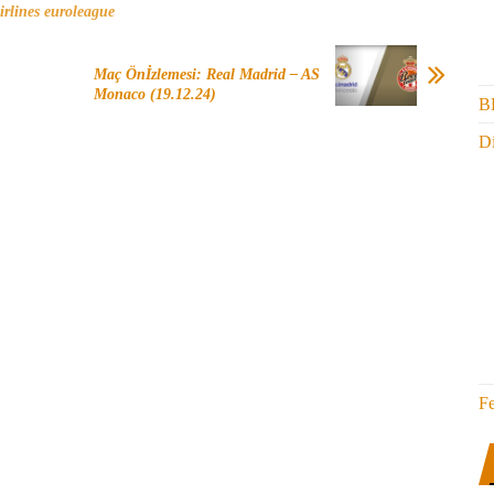
airlines euroleague
Maç Önİzlemesi: Real Madrid – AS
Monaco (19.12.24)
B
Di
F