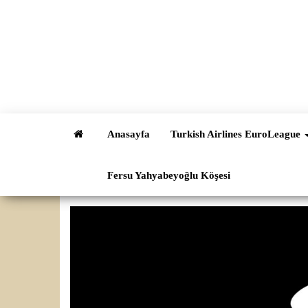
İçeriğe
atla
Anasayfa
Turkish Airlines EuroLeague
Fersu Yahyabeyoğlu Köşesi