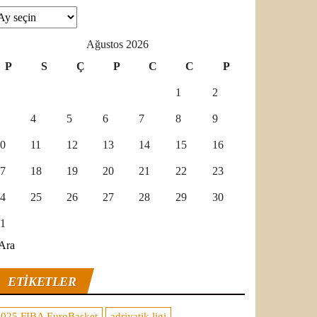
şivler
Ağustos 2026
P
S
Ç
P
C
C
P
1
2
4
5
6
7
8
9
0
11
12
13
14
15
16
7
18
19
20
21
22
23
4
25
26
27
28
29
30
1
Ara
ETIKETLER
2025 FIBA EuroBasket
adriyatik ligi