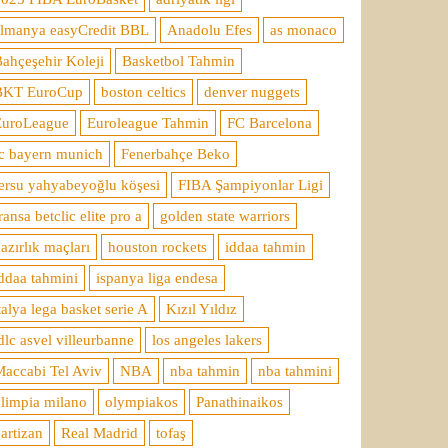
almanya easyCredit BBL
Anadolu Efes
as monaco
ahçeşehir Koleji
Basketbol Tahmin
BKT EuroCup
boston celtics
denver nuggets
EuroLeague
Euroleague Tahmin
FC Barcelona
c bayern munich
Fenerbahçe Beko
ersu yahyabeyoğlu köşesi
FIBA Şampiyonlar Ligi
ransa betclic elite pro a
golden state warriors
azırlık maçları
houston rockets
iddaa tahmin
ddaa tahmini
ispanya liga endesa
talya lega basket serie A
Kızıl Yıldız
dlc asvel villeurbanne
los angeles lakers
accabi Tel Aviv
NBA
nba tahmin
nba tahmini
limpia milano
olympiakos
Panathinaikos
artizan
Real Madrid
tofaş