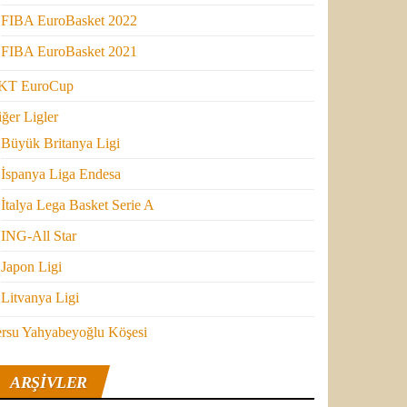
FIBA EuroBasket 2022
FIBA EuroBasket 2021
KT EuroCup
ğer Ligler
Büyük Britanya Ligi
İspanya Liga Endesa
İtalya Lega Basket Serie A
ING-All Star
Japon Ligi
Litvanya Ligi
ersu Yahyabeyoğlu Köşesi
ARŞIVLER