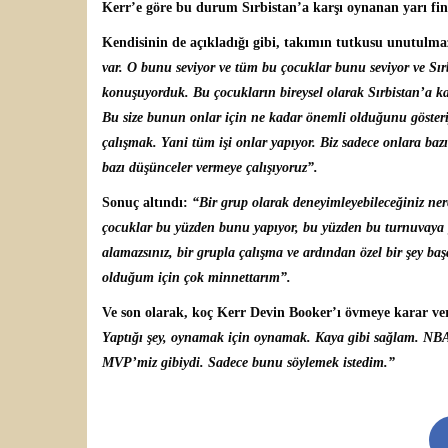
Kerr’e göre bu durum Sırbistan’a karşı oynanan yarı fi
Kendisinin de açıkladığı gibi, takımın tutkusu unutulm
var. O bunu seviyor ve tüm bu çocuklar bunu seviyor ve Sı
konuşuyorduk. Bu çocukların bireysel olarak Sırbistan’a 
Bu size bunun onlar için ne kadar önemli olduğunu göster
çalışmak. Yani tüm işi onlar yapıyor. Biz sadece onlara b
bazı düşünceler vermeye çalışıyoruz”.
Sonuç altındı:
“Bir grup olarak deneyimleyebileceğiniz ne
çocuklar bu yüzden bunu yapıyor, bu yüzden bu turnuvaya g
alamazsınız, bir grupla çalışma ve ardından özel bir şey b
olduğum için çok minnettarım”.
Ve son olarak, koç Kerr Devin Booker’ı övmeye karar v
Yaptığı şey, oynamak için oynamak. Kaya gibi sağlam. NB
MVP’miz gibiydi. Sadece bunu söylemek istedim.”