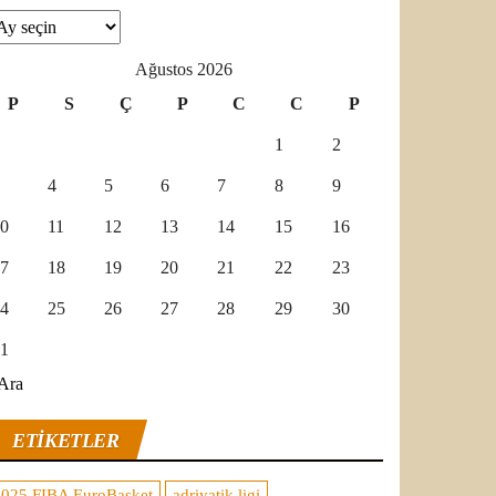
şivler
Ağustos 2026
P
S
Ç
P
C
C
P
1
2
4
5
6
7
8
9
0
11
12
13
14
15
16
7
18
19
20
21
22
23
4
25
26
27
28
29
30
1
Ara
ETIKETLER
2025 FIBA EuroBasket
adriyatik ligi