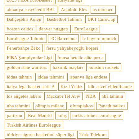
2025 FIBA EuroBasket
adriyatik ligi
almanya easyCredit BBL
Anadolu Efes
as monaco
Bahçeşehir Koleji
Basketbol Tahmin
BKT EuroCup
boston celtics
denver nuggets
EuroLeague
Euroleague Tahmin
FC Barcelona
fc bayern munich
Fenerbahçe Beko
fersu yahyabeyoğlu köşesi
FIBA Şampiyonlar Ligi
fransa betclic elite pro a
golden state warriors
hazırlık maçları
houston rockets
iddaa tahmin
iddaa tahmini
ispanya liga endesa
italya lega basket serie A
Kızıl Yıldız
ldlc asvel villeurbanne
los angeles lakers
Maccabi Tel Aviv
NBA
nba tahmin
nba tahmini
olimpia milano
olympiakos
Panathinaikos
partizan
Real Madrid
tofaş
turkis airlines euroleague
Turkish Airlines Euroleague
türkiye sigorta basketbol süper ligi
Türk Telekom