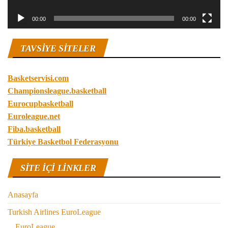
00:00
00:00
TAVSIYE SITELER
Basketservisi.com
Championsleague.basketball
Eurocupbasketball
Euroleague.net
Fiba.basketball
Türkiye Basketbol Federasyonu
SITE IÇI LINKLER
Anasayfa
Turkish Airlines EuroLeague
EuroLeague