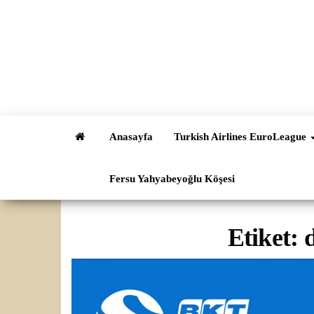
İçeriğe
atla
Anasayfa
Turkish Airlines EuroLeague
Fersu Yahyabeyoğlu Köşesi
Etiket: