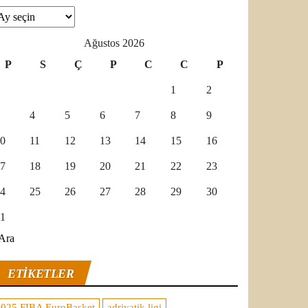
şivler
Ağustos 2026
P
S
Ç
P
C
C
P
1
2
4
5
6
7
8
9
0
11
12
13
14
15
16
7
18
19
20
21
22
23
4
25
26
27
28
29
30
1
Ara
ETIKETLER
2025 FIBA EuroBasket
adriyatik ligi