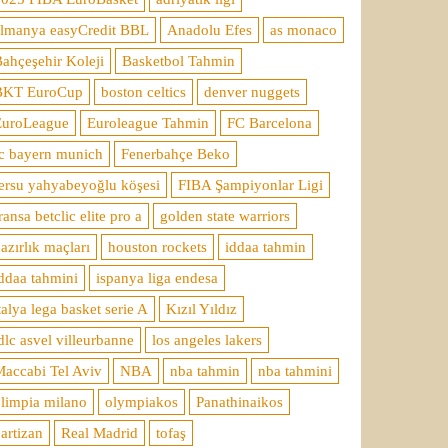
almanya easyCredit BBL
Anadolu Efes
as monaco
ahçeşehir Koleji
Basketbol Tahmin
BKT EuroCup
boston celtics
denver nuggets
EuroLeague
Euroleague Tahmin
FC Barcelona
c bayern munich
Fenerbahçe Beko
ersu yahyabeyoğlu köşesi
FIBA Şampiyonlar Ligi
ransa betclic elite pro a
golden state warriors
azırlık maçları
houston rockets
iddaa tahmin
ddaa tahmini
ispanya liga endesa
talya lega basket serie A
Kızıl Yıldız
dlc asvel villeurbanne
los angeles lakers
accabi Tel Aviv
NBA
nba tahmin
nba tahmini
limpia milano
olympiakos
Panathinaikos
artizan
Real Madrid
tofaş