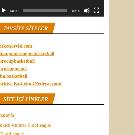
00:00
00:00
TAVSIYE SITELER
asketservisi.com
hampionsleague.basketball
urocupbasketball
uroleague.net
ba.basketball
ürkiye Basketbol Federasyonu
SITE IÇI LINKLER
nasayfa
rkish Airlines EuroLeague
EuroLeague