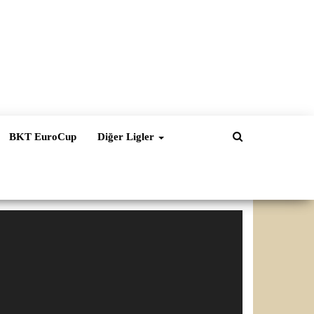
BKT EuroCup
Diğer Ligler
ideo
natıcı