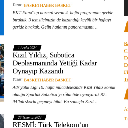
Yazar:
BASKETHABER BASKET
BKT EuroCup normal sezon 4. hafta programını geride
bıraktık. 3 temsilcimizin de kazandığı keyifli bir haftayı
geride bıraktık. Gelin haftanın panoramasını…
B
1 Aralık 2024
C
Kızıl Yıldız, Subotica
E
Deplasmanında Yettiği Kadar
E
Oynayıp Kazandı
Fi
T
Yazar:
BASKETHABER BASKET
Adriyatik Ligi 10. hafta mücadelesinde Kızıl Yıldız konuk
olduğu Spartak Subotica‘yı rölantide oynayarak 87-
94’lük skorla geçmeyi bildi. Bu sonuçla Kızıl…
A
28 Temmuz 2023
Tu
RESMİ: Türk Telekom’un