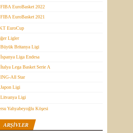
FIBA EuroBasket 2022
FIBA EuroBasket 2021
KT EuroCup
ğer Ligler
Büyük Britanya Ligi
İspanya Liga Endesa
İtalya Lega Basket Serie A
ING-All Star
Japon Ligi
Litvanya Ligi
ersu Yahyabeyoğlu Köşesi
ARŞIVLER