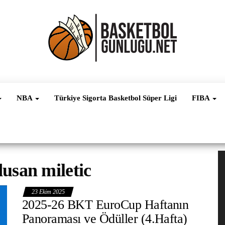
Basketbol
NBA, FIBA,
EuroLeague,
Haber
Süper Lig ve
NBA
Türkiye Sigorta Basketbol Süper Ligi
FIBA
Dünya
Ligleri
V
dusan miletic
oy
23 Ekim 2025
2025-26 BKT EuroCup Haftanın
Panoraması ve Ödüller (4.Hafta)