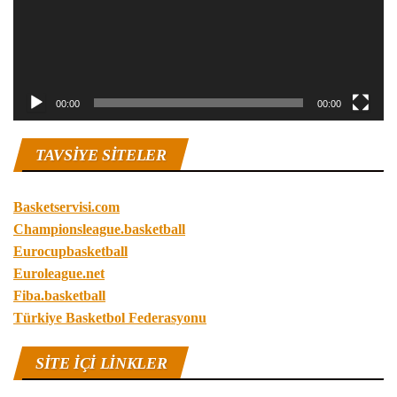
00:00
00:00
TAVSIYE SITELER
Basketservisi.com
Championsleague.basketball
Eurocupbasketball
Euroleague.net
Fiba.basketball
Türkiye Basketbol Federasyonu
SITE IÇI LINKLER