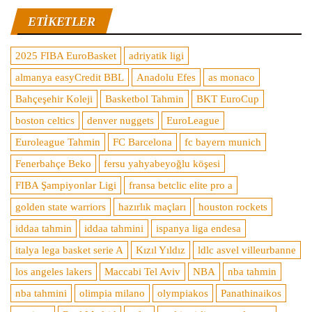
ETIKETLER
2025 FIBA EuroBasket
adriyatik ligi
almanya easyCredit BBL
Anadolu Efes
as monaco
Bahçeşehir Koleji
Basketbol Tahmin
BKT EuroCup
boston celtics
denver nuggets
EuroLeague
Euroleague Tahmin
FC Barcelona
fc bayern munich
Fenerbahçe Beko
fersu yahyabeyoğlu köşesi
FIBA Şampiyonlar Ligi
fransa betclic elite pro a
golden state warriors
hazırlık maçları
houston rockets
iddaa tahmin
iddaa tahmini
ispanya liga endesa
italya lega basket serie A
Kızıl Yıldız
ldlc asvel villeurbanne
los angeles lakers
Maccabi Tel Aviv
NBA
nba tahmin
nba tahmini
olimpia milano
olympiakos
Panathinaikos