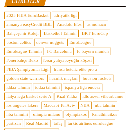
ETIKETLER
2025 FIBA EuroBasket
adriyatik ligi
almanya easyCredit BBL
Anadolu Efes
as monaco
Bahçeşehir Koleji
Basketbol Tahmin
BKT EuroCup
boston celtics
denver nuggets
EuroLeague
Euroleague Tahmin
FC Barcelona
fc bayern munich
Fenerbahçe Beko
fersu yahyabeyoğlu köşesi
FIBA Şampiyonlar Ligi
fransa betclic elite pro a
golden state warriors
hazırlık maçları
houston rockets
iddaa tahmin
iddaa tahmini
ispanya liga endesa
italya lega basket serie A
Kızıl Yıldız
ldlc asvel villeurbanne
los angeles lakers
Maccabi Tel Aviv
NBA
nba tahmin
nba tahmini
olimpia milano
olympiakos
Panathinaikos
partizan
Real Madrid
tofaş
turkis airlines euroleague