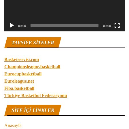
00:00
00:00
TAVSIYE SITELER
Basketservisi.com
Championsleague.basketball
Eurocupbasketball
Euroleague.net
Fiba.basketball
Türkiye Basketbol Federasyonu
SITE IÇI LINKLER
Anasayfa