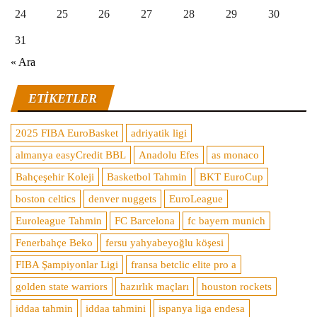
24
25
26
27
28
29
30
31
« Ara
ETIKETLER
2025 FIBA EuroBasket
adriyatik ligi
almanya easyCredit BBL
Anadolu Efes
as monaco
Bahçeşehir Koleji
Basketbol Tahmin
BKT EuroCup
boston celtics
denver nuggets
EuroLeague
Euroleague Tahmin
FC Barcelona
fc bayern munich
Fenerbahçe Beko
fersu yahyabeyoğlu köşesi
FIBA Şampiyonlar Ligi
fransa betclic elite pro a
golden state warriors
hazırlık maçları
houston rockets
iddaa tahmin
iddaa tahmini
ispanya liga endesa