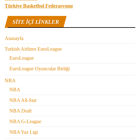
Türkiye Basketbol Federasyonu
SITE IÇI LINKLER
Anasayfa
Turkish Airlines EuroLeague
EuroLeague
EuroLeague Oyuncular Birliği
NBA
NBA
NBA All-Star
NBA Draft
NBA G-League
NBA Yaz Ligi