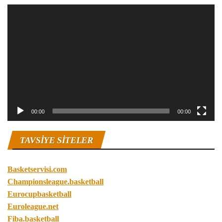
Video
oynatıcı
00:00
00:00
TAVSIYE SITELER
Basketservisi.com
Championsleague.basketball
Eurocupbasketball
Euroleague.net
Fiba.basketball