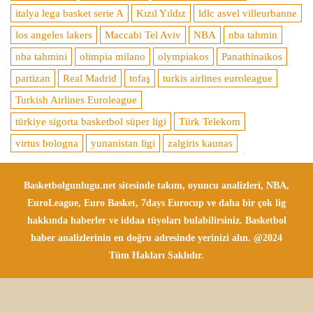
italya lega basket serie A
Kızıl Yıldız
ldlc asvel villeurbanne
los angeles lakers
Maccabi Tel Aviv
NBA
nba tahmin
nba tahmini
olimpia milano
olympiakos
Panathinaikos
partizan
Real Madrid
tofaş
turkis airlines euroleague
Turkish Airlines Euroleague
türkiye sigorta basketbol süper ligi
Türk Telekom
virtus bologna
yunanistan ligi
zalgiris kaunas
Basketbolgunlugu.net sitesinde takım, oyuncu analizleri, NBA,
EuroLeague, Euro Basket, 7days Eurocup ve daha bir çok lig
hakkında haberler ve iddaa tüyoları bulabilirsiniz. Basketbol
haber analizlerinin en doğru adresinde yerinizi alın. @2024
Tüm Hakları Saklıdır.