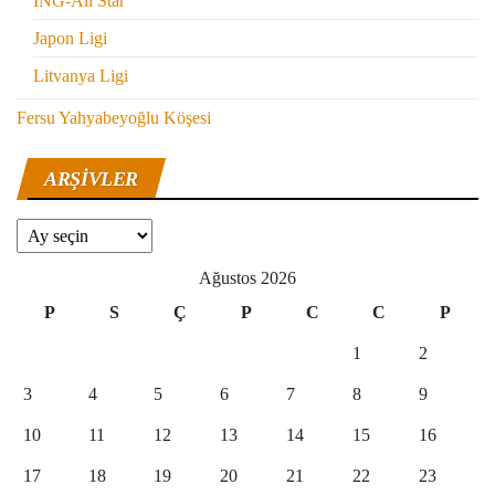
ING-All Star
Japon Ligi
Litvanya Ligi
Fersu Yahyabeyoğlu Köşesi
ARŞIVLER
Arşivler
Ağustos 2026
P
S
Ç
P
C
C
P
1
2
3
4
5
6
7
8
9
10
11
12
13
14
15
16
17
18
19
20
21
22
23