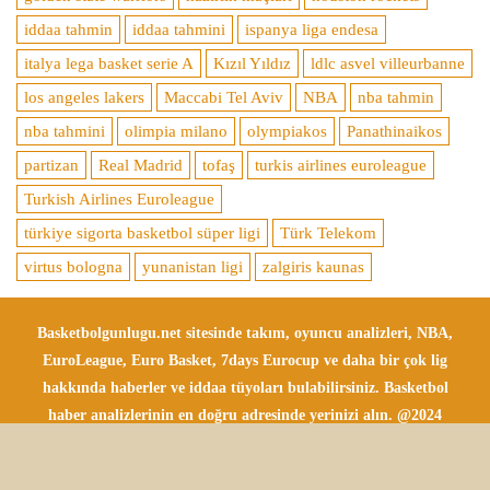
iddaa tahmin
iddaa tahmini
ispanya liga endesa
italya lega basket serie A
Kızıl Yıldız
ldlc asvel villeurbanne
los angeles lakers
Maccabi Tel Aviv
NBA
nba tahmin
nba tahmini
olimpia milano
olympiakos
Panathinaikos
partizan
Real Madrid
tofaş
turkis airlines euroleague
Turkish Airlines Euroleague
türkiye sigorta basketbol süper ligi
Türk Telekom
virtus bologna
yunanistan ligi
zalgiris kaunas
Basketbolgunlugu.net sitesinde takım, oyuncu analizleri, NBA,
EuroLeague, Euro Basket, 7days Eurocup ve daha bir çok lig
hakkında haberler ve iddaa tüyoları bulabilirsiniz. Basketbol
haber analizlerinin en doğru adresinde yerinizi alın. @2024
Tüm Hakları Saklıdır.