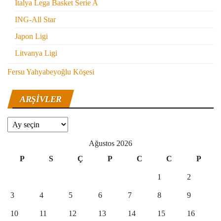
İtalya Lega Basket Serie A
ING-All Star
Japon Ligi
Litvanya Ligi
Fersu Yahyabeyoğlu Köşesi
ARŞIVLER
Arşivler
Ağustos 2026
P
S
Ç
P
C
C
P
1
2
3
4
5
6
7
8
9
10
11
12
13
14
15
16