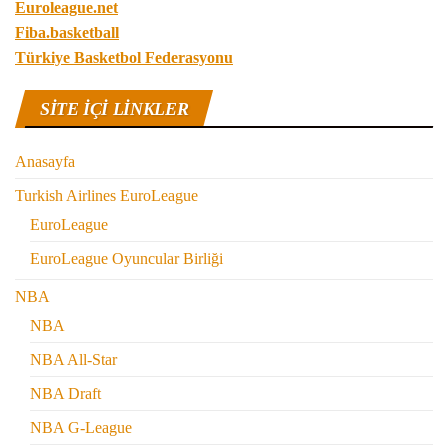
Euroleague.net
Fiba.basketball
Türkiye Basketbol Federasyonu
SITE IÇI LINKLER
Anasayfa
Turkish Airlines EuroLeague
EuroLeague
EuroLeague Oyuncular Birliği
NBA
NBA
NBA All-Star
NBA Draft
NBA G-League