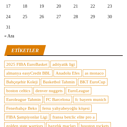
17
18
19
20
21
22
23
24
25
26
27
28
29
30
31
« Ara
ETIKETLER
2025 FIBA EuroBasket
adriyatik ligi
almanya easyCredit BBL
Anadolu Efes
as monaco
Bahçeşehir Koleji
Basketbol Tahmin
BKT EuroCup
boston celtics
denver nuggets
EuroLeague
Euroleague Tahmin
FC Barcelona
fc bayern munich
Fenerbahçe Beko
fersu yahyabeyoğlu köşesi
FIBA Şampiyonlar Ligi
fransa betclic elite pro a
golden state warriors
hazırlık maçları
houston rockets