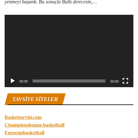
yenmeyi başardı. Bu sonuçla Bulls derecesin,…
Video
oynatıcı
00:00
00:00
TAVSIYE SITELER
Basketservisi.com
Championsleague.basketball
Eurocupbasketball