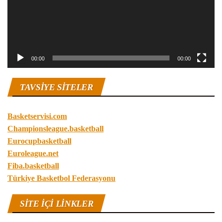
00:00
00:00
TAVSIYE SITELER
Basketservisi.com
Championsleague.basketball
Eurocupbasketball
Euroleague.net
Fiba.basketball
Türkiye Basketbol Federasyonu
SITE IÇI LINKLER