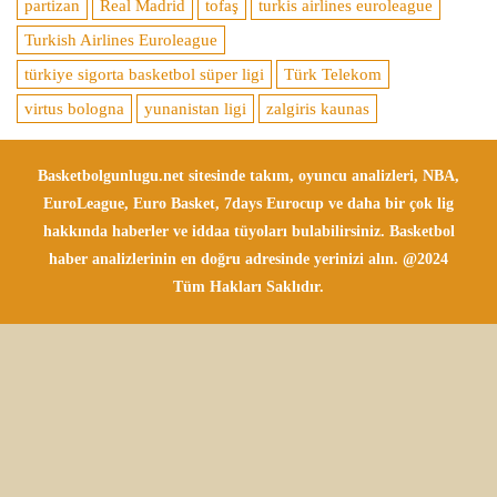
partizan
Real Madrid
tofaş
turkis airlines euroleague
Turkish Airlines Euroleague
türkiye sigorta basketbol süper ligi
Türk Telekom
virtus bologna
yunanistan ligi
zalgiris kaunas
Basketbolgunlugu.net sitesinde takım, oyuncu analizleri, NBA,
EuroLeague, Euro Basket, 7days Eurocup ve daha bir çok lig
hakkında haberler ve iddaa tüyoları bulabilirsiniz. Basketbol
haber analizlerinin en doğru adresinde yerinizi alın. @2024
Tüm Hakları Saklıdır.