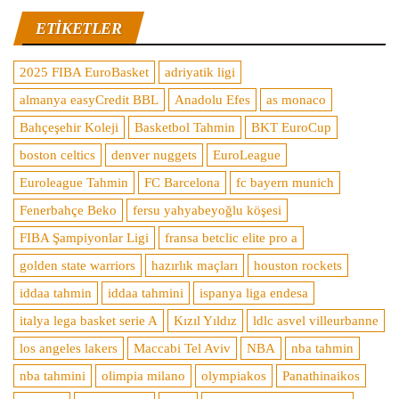
ETIKETLER
2025 FIBA EuroBasket
adriyatik ligi
almanya easyCredit BBL
Anadolu Efes
as monaco
Bahçeşehir Koleji
Basketbol Tahmin
BKT EuroCup
boston celtics
denver nuggets
EuroLeague
Euroleague Tahmin
FC Barcelona
fc bayern munich
Fenerbahçe Beko
fersu yahyabeyoğlu köşesi
FIBA Şampiyonlar Ligi
fransa betclic elite pro a
golden state warriors
hazırlık maçları
houston rockets
iddaa tahmin
iddaa tahmini
ispanya liga endesa
italya lega basket serie A
Kızıl Yıldız
ldlc asvel villeurbanne
los angeles lakers
Maccabi Tel Aviv
NBA
nba tahmin
nba tahmini
olimpia milano
olympiakos
Panathinaikos