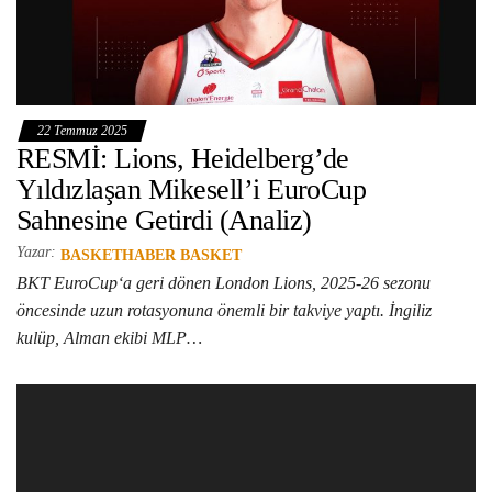
22 Temmuz 2025
RESMİ: Lions, Heidelberg’de
Yıldızlaşan Mikesell’i EuroCup
Sahnesine Getirdi (Analiz)
Yazar:
BASKETHABER BASKET
BKT EuroCup‘a geri dönen London Lions, 2025-26 sezonu
öncesinde uzun rotasyonuna önemli bir takviye yaptı. İngiliz
kulüp, Alman ekibi MLP…
Video
oynatıcı