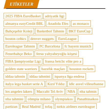
ETIKETLER
2025 FIBA EuroBasket
adriyatik ligi
almanya easyCredit BBL
Anadolu Efes
as monaco
Bahçeşehir Koleji
Basketbol Tahmin
BKT EuroCup
boston celtics
denver nuggets
EuroLeague
Euroleague Tahmin
FC Barcelona
fc bayern munich
Fenerbahçe Beko
fersu yahyabeyoğlu köşesi
FIBA Şampiyonlar Ligi
fransa betclic elite pro a
golden state warriors
hazırlık maçları
houston rockets
iddaa tahmin
iddaa tahmini
ispanya liga endesa
italya lega basket serie A
Kızıl Yıldız
ldlc asvel villeurbanne
los angeles lakers
Maccabi Tel Aviv
NBA
nba tahmin
nba tahmini
olimpia milano
olympiakos
Panathinaikos
partizan
Real Madrid
tofaş
turkis airlines euroleague