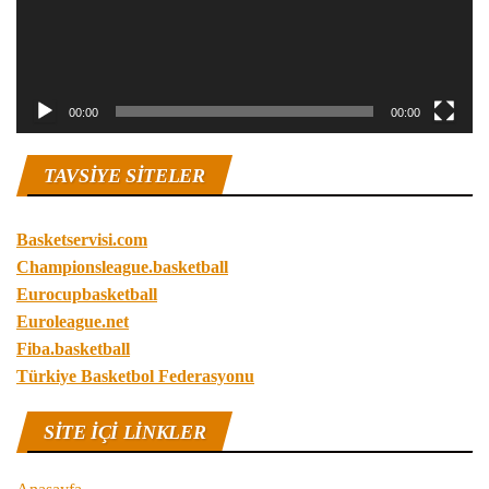
00:00
00:00
TAVSIYE SITELER
Basketservisi.com
Championsleague.basketball
Eurocupbasketball
Euroleague.net
Fiba.basketball
Türkiye Basketbol Federasyonu
SITE IÇI LINKLER