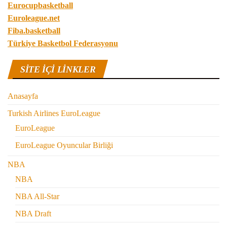
Eurocupbasketball
Euroleague.net
Fiba.basketball
Türkiye Basketbol Federasyonu
SITE IÇI LINKLER
Anasayfa
Turkish Airlines EuroLeague
EuroLeague
EuroLeague Oyuncular Birliği
NBA
NBA
NBA All-Star
NBA Draft