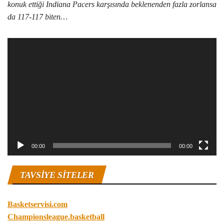
konuk ettiği Indiana Pacers karşısında beklenenden fazla zorlansa
da 117-117 biten…
Video
oynatıcı
00:00
00:00
TAVSIYE SITELER
Basketservisi.com
Championsleague.basketball