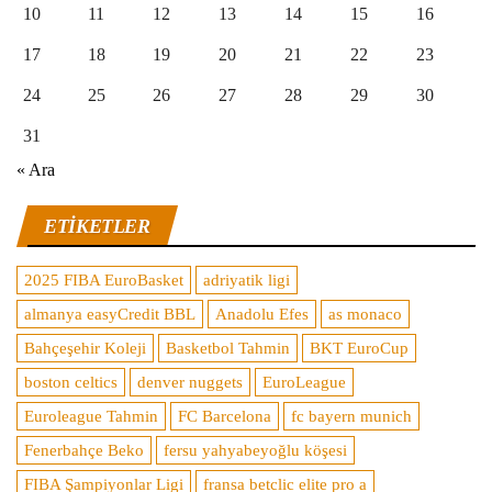
10
11
12
13
14
15
16
17
18
19
20
21
22
23
24
25
26
27
28
29
30
31
« Ara
ETIKETLER
2025 FIBA EuroBasket
adriyatik ligi
almanya easyCredit BBL
Anadolu Efes
as monaco
Bahçeşehir Koleji
Basketbol Tahmin
BKT EuroCup
boston celtics
denver nuggets
EuroLeague
Euroleague Tahmin
FC Barcelona
fc bayern munich
Fenerbahçe Beko
fersu yahyabeyoğlu köşesi
FIBA Şampiyonlar Ligi
fransa betclic elite pro a