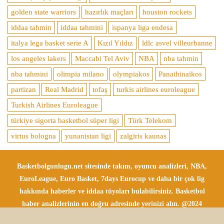
golden state warriors
hazırlık maçları
houston rockets
iddaa tahmin
iddaa tahmini
ispanya liga endesa
italya lega basket serie A
Kızıl Yıldız
ldlc asvel villeurbanne
los angeles lakers
Maccabi Tel Aviv
NBA
nba tahmin
nba tahmini
olimpia milano
olympiakos
Panathinaikos
partizan
Real Madrid
tofaş
turkis airlines euroleague
Turkish Airlines Euroleague
türkiye sigorta basketbol süper ligi
Türk Telekom
virtus bologna
yunanistan ligi
zalgiris kaunas
Basketbolgunlugu.net sitesinde takım, oyuncu analizleri, NBA,
EuroLeague, Euro Basket, 7days Eurocup ve daha bir çok lig
hakkında haberler ve iddaa tüyoları bulabilirsiniz. Basketbol
haber analizlerinin en doğru adresinde yerinizi alın. @2024
Tüm Hakları Saklıdır.