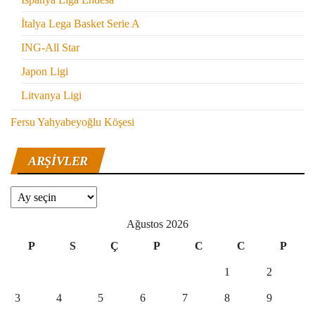
İtalya Lega Basket Serie A
ING-All Star
Japon Ligi
Litvanya Ligi
Fersu Yahyabeyoğlu Köşesi
ARŞIVLER
Arşivler
Ağustos 2026
P
S
Ç
P
C
C
P
1
2
3
4
5
6
7
8
9