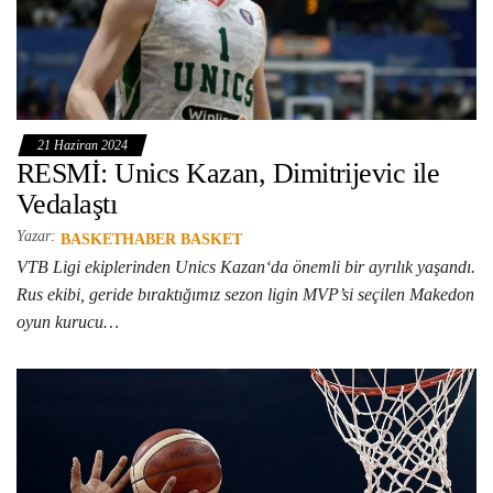
21 Haziran 2024
RESMİ: Unics Kazan, Dimitrijevic ile
Vedalaştı
Yazar:
BASKETHABER BASKET
VTB Ligi ekiplerinden Unics Kazan‘da önemli bir ayrılık yaşandı.
Rus ekibi, geride bıraktığımız sezon ligin MVP’si seçilen Makedon
oyun kurucu…