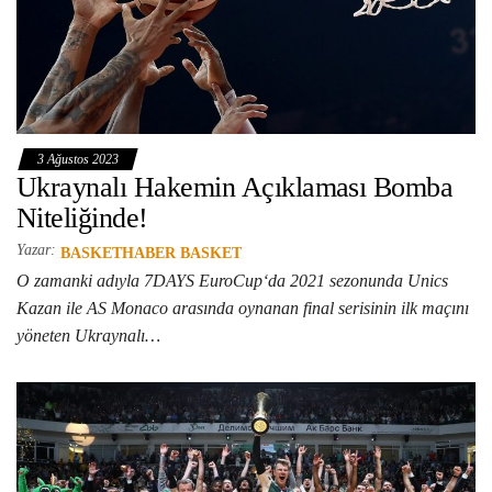
3 Ağustos 2023
Ukraynalı Hakemin Açıklaması Bomba
Niteliğinde!
Yazar:
BASKETHABER BASKET
O zamanki adıyla 7DAYS EuroCup‘da 2021 sezonunda Unics
Kazan ile AS Monaco arasında oynanan final serisinin ilk maçını
yöneten Ukraynalı…