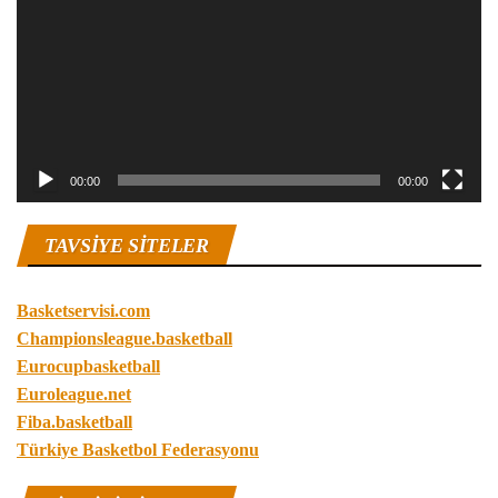
00:00
00:00
TAVSIYE SITELER
Basketservisi.com
Championsleague.basketball
Eurocupbasketball
Euroleague.net
Fiba.basketball
Türkiye Basketbol Federasyonu