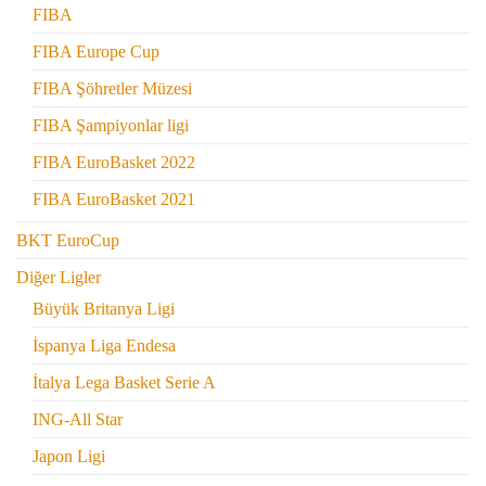
FIBA
FIBA Europe Cup
FIBA Şöhretler Müzesi
FIBA Şampiyonlar ligi
FIBA EuroBasket 2022
FIBA EuroBasket 2021
BKT EuroCup
Diğer Ligler
Büyük Britanya Ligi
İspanya Liga Endesa
İtalya Lega Basket Serie A
ING-All Star
Japon Ligi