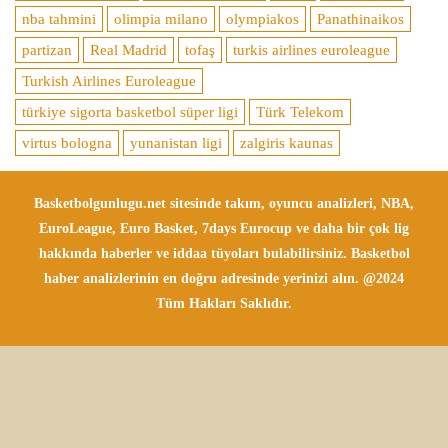
nba tahmini
olimpia milano
olympiakos
Panathinaikos
partizan
Real Madrid
tofaş
turkis airlines euroleague
Turkish Airlines Euroleague
türkiye sigorta basketbol süper ligi
Türk Telekom
virtus bologna
yunanistan ligi
zalgiris kaunas
Basketbolgunlugu.net sitesinde takım, oyuncu analizleri, NBA,
EuroLeague, Euro Basket, 7days Eurocup ve daha bir çok lig
hakkında haberler ve iddaa tüyoları bulabilirsiniz. Basketbol
haber analizlerinin en doğru adresinde yerinizi alın. @2024
Tüm Hakları Saklıdır.