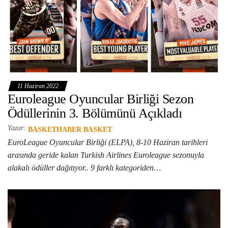
11 Haziran 2022
Euroleague Oyuncular Birliği Sezon
Ödüllerinin 3. Bölümünü Açıkladı
Yazar:
BASKETHABER BASKET
EuroLeague Oyuncular Birliği (ELPA), 8-10 Haziran tarihleri
arasında geride kalan Turkish Airlines Euroleague sezonuyla
alakalı ödüller dağıtıyor.. 9 farklı kategoriden…