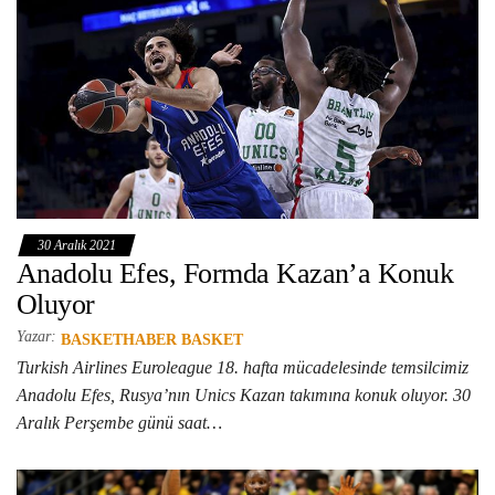
30 Aralık 2021
Anadolu Efes, Formda Kazan’a Konuk
Oluyor
Yazar:
BASKETHABER BASKET
Turkish Airlines Euroleague 18. hafta mücadelesinde temsilcimiz
Anadolu Efes, Rusya’nın Unics Kazan takımına konuk oluyor. 30
Aralık Perşembe günü saat…