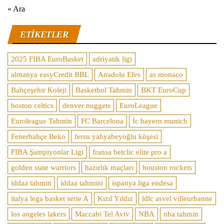
« Ara
ETIKETLER
2025 FIBA EuroBasket
adriyatik ligi
almanya easyCredit BBL
Anadolu Efes
as monaco
Bahçeşehir Koleji
Basketbol Tahmin
BKT EuroCup
boston celtics
denver nuggets
EuroLeague
Euroleague Tahmin
FC Barcelona
fc bayern munich
Fenerbahçe Beko
fersu yahyabeyoğlu köşesi
FIBA Şampiyonlar Ligi
fransa betclic elite pro a
golden state warriors
hazırlık maçları
houston rockets
iddaa tahmin
iddaa tahmini
ispanya liga endesa
italya lega basket serie A
Kızıl Yıldız
ldlc asvel villeurbanne
los angeles lakers
Maccabi Tel Aviv
NBA
nba tahmin