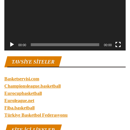
00:00
00:00
TAVSIYE SITELER
Basketservisi.com
Championsleague.basketball
Eurocupbasketball
Euroleague.net
Fiba.basketball
Türkiye Basketbol Federasyonu