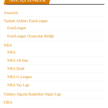
SITE IÇI LINKLER
Anasayfa
Turkish Airlines EuroLeague
EuroLeague
EuroLeague Oyuncular Birliği
NBA
NBA
NBA All-Star
NBA Draft
NBA G-League
NBA Yaz Ligi
Türkiye Sigorta Basketbol Süper Ligi
FIBA