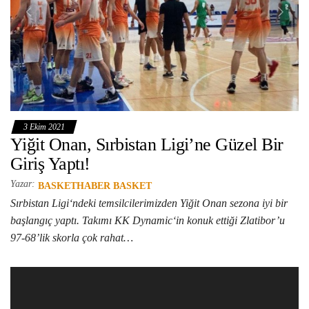
3 Ekim 2021
Yiğit Onan, Sırbistan Ligi’ne Güzel Bir
Giriş Yaptı!
Yazar:
BASKETHABER BASKET
Sırbistan Ligi‘ndeki temsilcilerimizden Yiğit Onan sezona iyi bir
başlangıç yaptı. Takımı KK Dynamic‘in konuk ettiği Zlatibor’u
97-68’lik skorla çok rahat…
Video
oynatıcı