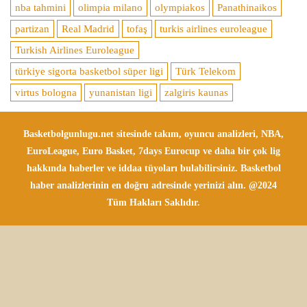
nba tahmini
olimpia milano
olympiakos
Panathinaikos
partizan
Real Madrid
tofaş
turkis airlines euroleague
Turkish Airlines Euroleague
türkiye sigorta basketbol süper ligi
Türk Telekom
virtus bologna
yunanistan ligi
zalgiris kaunas
Basketbolgunlugu.net sitesinde takım, oyuncu analizleri, NBA,
EuroLeague, Euro Basket, 7days Eurocup ve daha bir çok lig
hakkında haberler ve iddaa tüyoları bulabilirsiniz. Basketbol
haber analizlerinin en doğru adresinde yerinizi alın. @2024
Tüm Hakları Saklıdır.