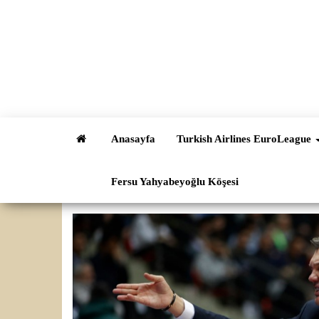
İçeriğe
atla
Anasayfa
Turkish Airlines EuroLeague
Fersu Yahyabeyoğlu Köşesi