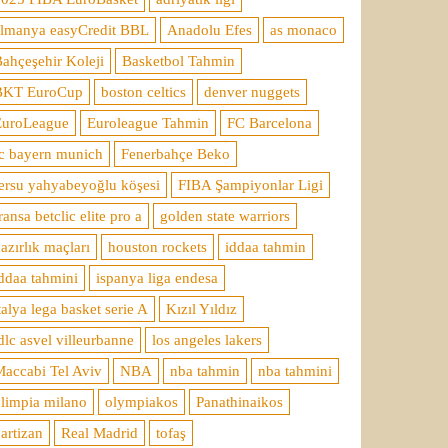
almanya easyCredit BBL
Anadolu Efes
as monaco
ahçeşehir Koleji
Basketbol Tahmin
BKT EuroCup
boston celtics
denver nuggets
EuroLeague
Euroleague Tahmin
FC Barcelona
c bayern munich
Fenerbahçe Beko
ersu yahyabeyoğlu köşesi
FIBA Şampiyonlar Ligi
ransa betclic elite pro a
golden state warriors
azırlık maçları
houston rockets
iddaa tahmin
ddaa tahmini
ispanya liga endesa
talya lega basket serie A
Kızıl Yıldız
dlc asvel villeurbanne
los angeles lakers
accabi Tel Aviv
NBA
nba tahmin
nba tahmini
limpia milano
olympiakos
Panathinaikos
artizan
Real Madrid
tofaş