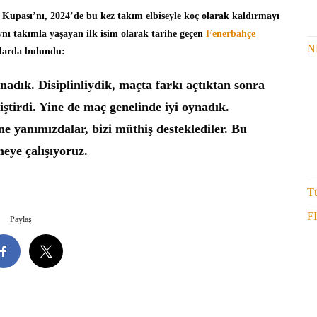
Kupası’nı, 2024’de bu kez takım elbiseyle koç olarak kaldırmayı
nı takımla yaşayan ilk isim olarak tarihe geçen
Fenerbahçe
N
larda bulundu:
dık. Disiplinliydik, maçta farkı açtıktan sonra
ştirdi. Yine de maç genelinde iyi oynadık.
e yanımızdalar, bizi müthiş desteklediler. Bu
meye çalışıyoruz.
Tü
F
Paylaş