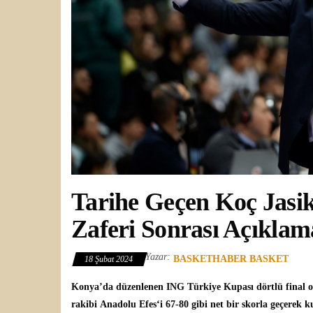
Tarihe Geçen Koç Jasik
Zaferi Sonrası Açıkla
Yazar:
BASKETHABER BASKET
18 Şubat 2024
Konya’da düzenlenen
ING Türkiye Kupası
dörtlü final
rakibi Anadolu Efes‘i 67-80 gibi net bir skorla geçerek 