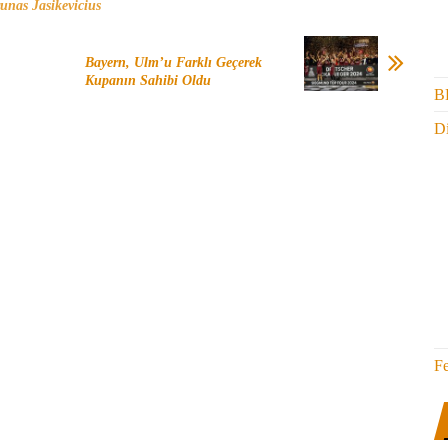
unas Jasikevicius
Bayern, Ulm’u Farklı Geçerek
Kupanın Sahibi Oldu
B
Di
F