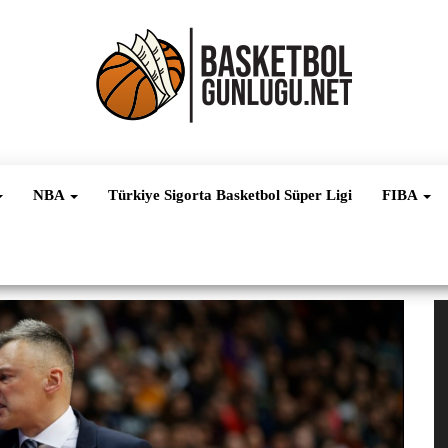
Basketbol
NBA, FIBA,
EuroLeague,
Haber
Süper Lig ve
NBA
Türkiye Sigorta Basketbol Süper Ligi
FIBA
Dünya
Ligleri
V
oy