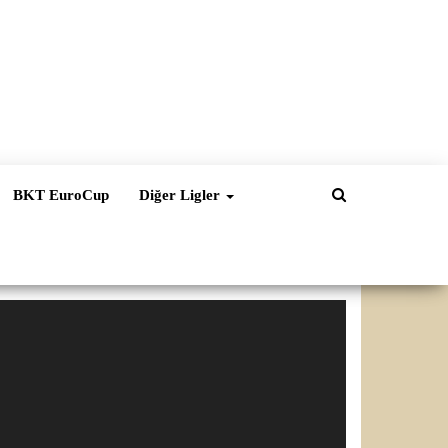
BKT EuroCup
Diğer Ligler
ideo
natıcı