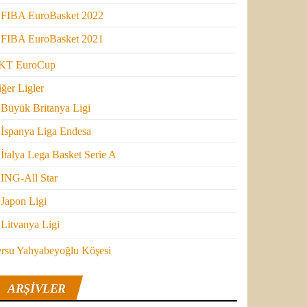
FIBA EuroBasket 2022
FIBA EuroBasket 2021
KT EuroCup
ğer Ligler
Büyük Britanya Ligi
İspanya Liga Endesa
İtalya Lega Basket Serie A
ING-All Star
Japon Ligi
Litvanya Ligi
ersu Yahyabeyoğlu Köşesi
ARŞIVLER