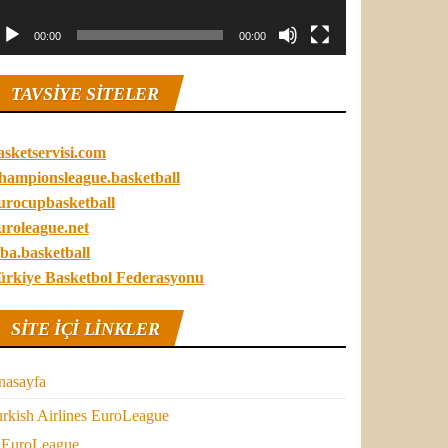
00:00
00:00
TAVSIYE SITELER
asketservisi.com
hampionsleague.basketball
urocupbasketball
uroleague.net
ba.basketball
ürkiye Basketbol Federasyonu
SITE IÇI LINKLER
nasayfa
rkish Airlines EuroLeague
EuroLeague