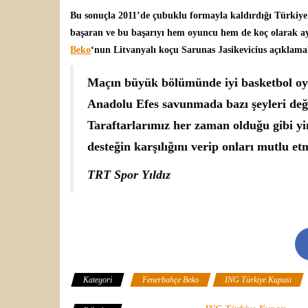
Bu sonuçla 2011’de çubuklu formayla kaldırdığı Türkiye 
başaran ve bu başarıyı hem oyuncu hem de koç olarak ay
Beko
‘nun Litvanyalı koçu
Sarunas Jasikevicius
açıklama
Maçın büyük bölümünde iyi basketbol oyna
Anadolu Efes savunmada bazı şeyleri deği
Taraftarlarımız her zaman olduğu gibi yin
desteğin karşılığını verip onları mutlu et
TRT Spor Yıldız
Kategori
Fenerbahçe Beko
ING Türkiye Kupası