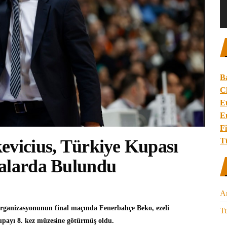
B
C
E
E
Fi
T
evicius, Türkiye Kupası
malarda Bulundu
A
 organizasyonunun final maçında
Fenerbahçe Beko
, ezeli
Tu
kupayı 8. kez müzesine götürmüş oldu.