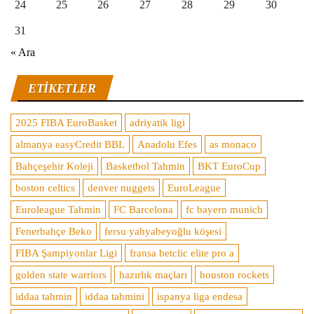
24
25
26
27
28
29
30
31
« Ara
ETIKETLER
2025 FIBA EuroBasket
adriyatik ligi
almanya easyCredit BBL
Anadolu Efes
as monaco
Bahçeşehir Koleji
Basketbol Tahmin
BKT EuroCup
boston celtics
denver nuggets
EuroLeague
Euroleague Tahmin
FC Barcelona
fc bayern munich
Fenerbahçe Beko
fersu yahyabeyoğlu köşesi
FIBA Şampiyonlar Ligi
fransa betclic elite pro a
golden state warriors
hazırlık maçları
houston rockets
iddaa tahmin
iddaa tahmini
ispanya liga endesa