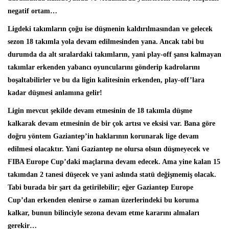
negatif ortam…
Ligdeki takımların çoğu ise düşmenin kaldırılmasından ve gelecek
sezon 18 takımla yola devam edilmesinden yana. Ancak tabi bu
durumda da alt sıralardaki takımların, yani play-off şansı kalmayan
takımlar erkenden yabancı oyuncularını gönderip kadrolarını
boşaltabilirler ve bu da ligin kalitesinin erkenden, play-off’lara
kadar düşmesi anlamına gelir!
Ligin mevcut şekilde devam etmesinin de 18 takımla düşme
kalkarak devam etmesinin de bir çok artısı ve eksisi var. Bana göre
doğru yöntem Gaziantep’in haklarının korunarak lige devam
edilmesi olacaktır. Yani Gaziantep ne olursa olsun düşmeyecek ve
FIBA Europe Cup’daki maçlarına devam edecek. Ama yine kalan 15
takımdan 2 tanesi düşecek ve yani aslında statü değişmemiş olacak.
Tabi burada bir şart da getirilebilir; eğer Gaziantep Europe
Cup’dan erkenden elenirse o zaman üzerlerindeki bu koruma
kalkar, bunun bilinciyle sezona devam etme kararını almaları
gerekir…