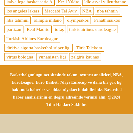
italya lega basket serie A
Kızıl Yıldız
ldlc asvel villeurbanne
los angeles lakers
Maccabi Tel Aviv
NBA
nba tahmin
nba tahmini
olimpia milano
olympiakos
Panathinaikos
partizan
Real Madrid
tofaş
turkis airlines euroleague
Turkish Airlines Euroleague
türkiye sigorta basketbol süper ligi
Türk Telekom
virtus bologna
yunanistan ligi
zalgiris kaunas
Basketbolgunlugu.net sitesinde takım, oyuncu analizleri, NBA,
EuroLeague, Euro Basket, 7days Eurocup ve daha bir çok lig
hakkında haberler ve iddaa tüyoları bulabilirsiniz. Basketbol
haber analizlerinin en doğru adresinde yerinizi alın. @2024
Tüm Hakları Saklıdır.