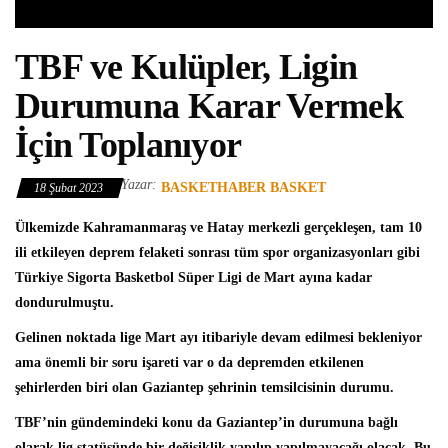
TBF ve Kulüpler, Ligin
Durumuna Karar Vermek
İçin Toplanıyor
Yazar:
BASKETHABER BASKET
18 Şubat 2023
Ülkemizde Kahramanmaraş ve Hatay merkezli gerçekleşen, tam 10
ili etkileyen deprem felaketi sonrası tüm spor organizasyonları gibi
Türkiye Sigorta Basketbol Süper Ligi
de Mart ayına kadar
dondurulmuştu.
Gelinen noktada lige Mart ayı itibariyle devam edilmesi bekleniyor
ama önemli bir soru işareti var o da depremden etkilenen
şehirlerden biri olan
Gaziantep
şehrinin temsilcisinin durumu.
TBF’nin gündemindeki konu da Gaziantep’in durumuna bağlı
olarak lig statüsünde bir değişiklik yapılıp yapılmayacağı olacak. Bu