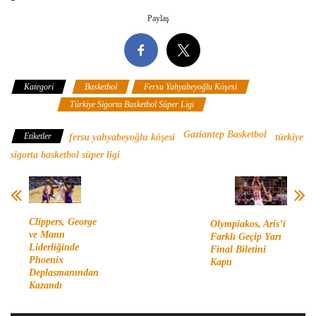
Paylaş
Kategori
Basketbol
Fersu Yahyabeyoğlu Köşesi
Gaziantep
Basketbol
Türkiye Sigorta Basketbol Süper Ligi
Gaziantep Basketbol
Etiketler
fersu yahyabeyoğlu köşesi
türkiye
sigorta basketbol süper ligi
Clippers, George
Olympiakos, Aris’i
ve Mann
Farklı Geçip Yarı
Liderliğinde
Final Biletini
Phoenix
Kaptı
Deplasmanından
Kazandı