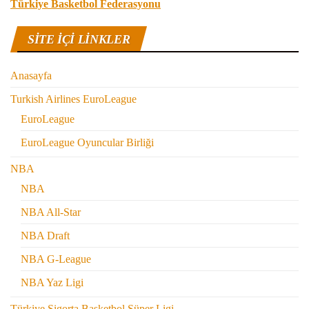
Türkiye Basketbol Federasyonu
SITE IÇI LINKLER
Anasayfa
Turkish Airlines EuroLeague
EuroLeague
EuroLeague Oyuncular Birliği
NBA
NBA
NBA All-Star
NBA Draft
NBA G-League
NBA Yaz Ligi
Türkiye Sigorta Basketbol Süper Ligi