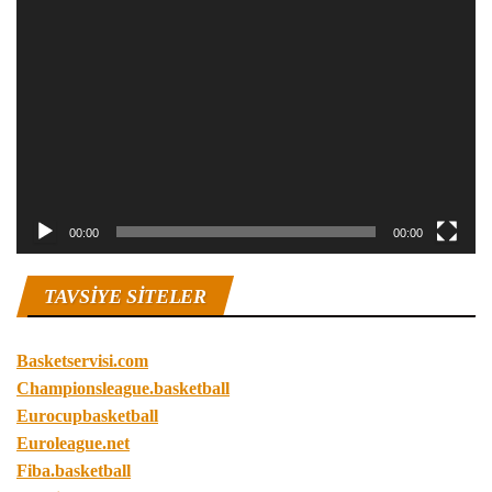
Video
oynatıcı
00:00
00:00
TAVSIYE SITELER
Basketservisi.com
Championsleague.basketball
Eurocupbasketball
Euroleague.net
Fiba.basketball