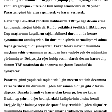
konuları görüşmek üzere de tüm kulüp temsilcileri ile 20 Şubat
Pazartesi günü bir araya gelinecek ve karar verilecek.
Gaziantep Basketbol yönetimi halihazırda TBF’ye lige devam etme
konusunda isteğini bildirdi. Kulüp yetkilileri özellikle FIBA Europe
Cup maçlarının koşulların sağlanabilmesi durumunda kentte
oynanmasını arzuluyorlar. Bu durumun şehrin normalleşmesi adına
fayda getireceğini düşünüyorlar. Fakat tabiki mevcut durumda
maçların şehir oynanması en azından kısa vadede pek de müümkün
görünmüyor. Dolayısıyla eğer kulüp resmi olarak devam kararı alıp
durum TBF tarafından da onanırsa maçlarını İstanbul’da
oynayacak.
Pazartesi günü yapılacak toplantıda ligin mevcut statüde devamına
karar verilirse bu durumda ligden her zaman olduğu gibi 2 takım
düşecek. Burada önemli ve hassas olan konu şu; her ne kadar
Gaziantep şehrin diğer branşlardaki kulüplerinin aksine kendi
isteğiyle ligde kalmayı seçse de sportif başarısızlıkla ligden düşmeleri
durumunda kamuoyunda ve vicdanlarda yükselecek sesler, oluşacak