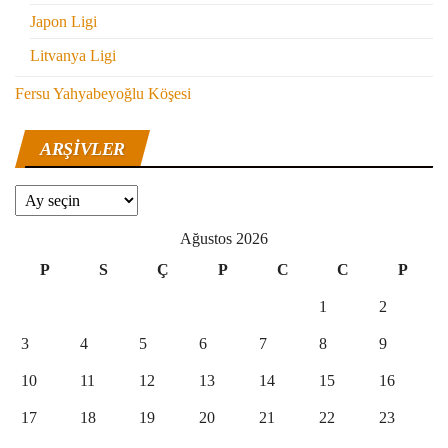
Japon Ligi
Litvanya Ligi
Fersu Yahyabeyoğlu Köşesi
ARŞIVLER
Arşivler
Ağustos 2026
P
S
Ç
P
C
C
P
1
2
3
4
5
6
7
8
9
10
11
12
13
14
15
16
17
18
19
20
21
22
23