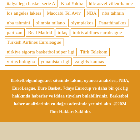
italya lega basket serie A
Kızıl Yıldız
ldlc asvel villeurbanne
los angeles lakers
Maccabi Tel Aviv
NBA
nba tahmin
nba tahmini
olimpia milano
olympiakos
Panathinaikos
partizan
Real Madrid
tofaş
turkis airlines euroleague
Turkish Airlines Euroleague
türkiye sigorta basketbol süper ligi
Türk Telekom
virtus bologna
yunanistan ligi
zalgiris kaunas
Basketbolgunlugu.net sitesinde takım, oyuncu analizleri, NBA,
EuroLeague, Euro Basket, 7days Eurocup ve daha bir çok lig
hakkında haberler ve iddaa tüyoları bulabilirsiniz. Basketbol
haber analizlerinin en doğru adresinde yerinizi alın. @2024
Tüm Hakları Saklıdır.