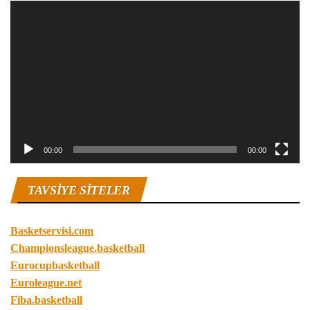
Video
oynatıcı
00:00
00:00
TAVSIYE SITELER
Basketservisi.com
Championsleague.basketball
Eurocupbasketball
Euroleague.net
Fiba.basketball