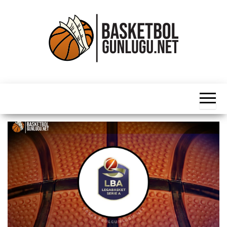
İçeriğe
atla
Basketbol
NBA, FIBA,
EuroLeague,
Haber
Süper Lig ve
Dünya
Ligleri