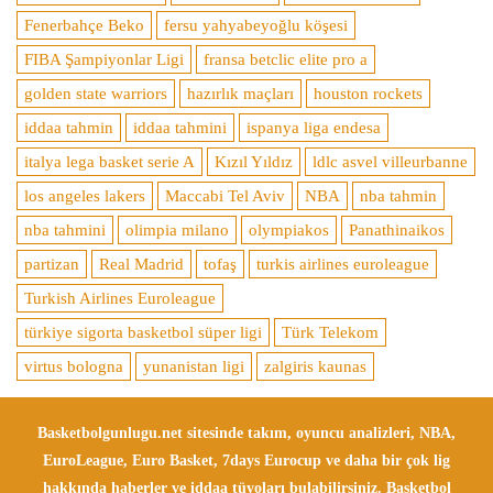
Fenerbahçe Beko
fersu yahyabeyoğlu köşesi
FIBA Şampiyonlar Ligi
fransa betclic elite pro a
golden state warriors
hazırlık maçları
houston rockets
iddaa tahmin
iddaa tahmini
ispanya liga endesa
italya lega basket serie A
Kızıl Yıldız
ldlc asvel villeurbanne
los angeles lakers
Maccabi Tel Aviv
NBA
nba tahmin
nba tahmini
olimpia milano
olympiakos
Panathinaikos
partizan
Real Madrid
tofaş
turkis airlines euroleague
Turkish Airlines Euroleague
türkiye sigorta basketbol süper ligi
Türk Telekom
virtus bologna
yunanistan ligi
zalgiris kaunas
Basketbolgunlugu.net sitesinde takım, oyuncu analizleri, NBA,
EuroLeague, Euro Basket, 7days Eurocup ve daha bir çok lig
hakkında haberler ve iddaa tüyoları bulabilirsiniz. Basketbol