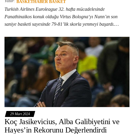
Yazar:
BASKETHABER BASKET
Turkish Airlines Euroleague 32. hafta mücadelesinde
Panathinaikos konuk olduğu Virtus Bologna‘yı Nunn’ın son
saniye basketi sayesinde 79-81’lik skorla yenmeyi başardı.…
29 Mart 2024
Koç Jasikevicius, Alba Galibiyetini ve
Hayes’in Rekorunu Değerlendirdi