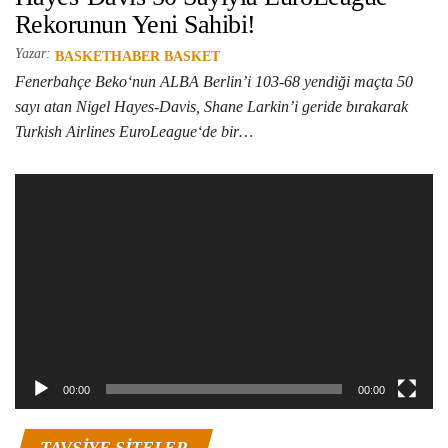
Rekorunun Yeni Sahibi!
Yazar:
BASKETHABER BASKET
Fenerbahçe Beko‘nun ALBA Berlin’i 103-68 yendiği maçta 50
sayı atan Nigel Hayes-Davis, Shane Larkin’i geride bırakarak
Turkish Airlines EuroLeague‘de bir…
Video
oynatıcı
00:00
00:00