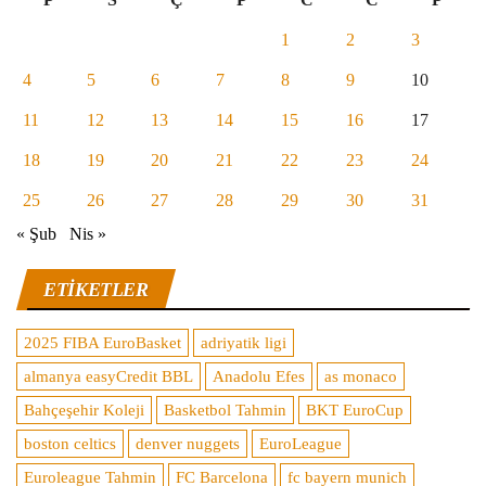
1
2
3
4
5
6
7
8
9
10
11
12
13
14
15
16
17
18
19
20
21
22
23
24
25
26
27
28
29
30
31
« Şub
Nis »
ETIKETLER
2025 FIBA EuroBasket
adriyatik ligi
almanya easyCredit BBL
Anadolu Efes
as monaco
Bahçeşehir Koleji
Basketbol Tahmin
BKT EuroCup
boston celtics
denver nuggets
EuroLeague
Euroleague Tahmin
FC Barcelona
fc bayern munich