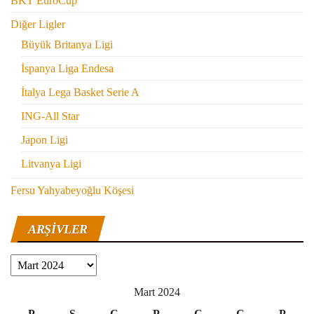
BKT EuroCup
Diğer Ligler
Büyük Britanya Ligi
İspanya Liga Endesa
İtalya Lega Basket Serie A
ING-All Star
Japon Ligi
Litvanya Ligi
Fersu Yahyabeyoğlu Köşesi
ARŞIVLER
Arşivler
Mart 2024
P
S
Ç
P
C
C
P