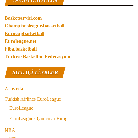
TAVSIYE SITELER
Basketservisi.com
Championsleague.basketball
Eurocupbasketball
Euroleague.net
Fiba.basketball
Türkiye Basketbol Federasyonu
SITE IÇI LINKLER
Anasayfa
Turkish Airlines EuroLeague
EuroLeague
EuroLeague Oyuncular Birliği
NBA