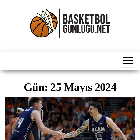
İçeriğe
atla
Basketbol
NBA, FIBA,
EuroLeague,
Haber
Süper Lig ve
Dünya
Ligleri
Gün:
25 Mayıs 2024