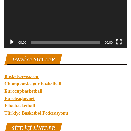
00:00
00:00
TAVSIYE SITELER
Basketservisi.com
Championsleague.basketball
Eurocupbasketball
Euroleague.net
Fiba.basketball
Türkiye Basketbol Federasyonu
SITE IÇI LINKLER