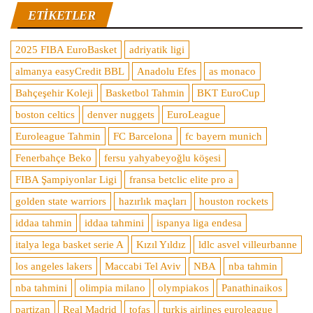
ETIKETLER
2025 FIBA EuroBasket
adriyatik ligi
almanya easyCredit BBL
Anadolu Efes
as monaco
Bahçeşehir Koleji
Basketbol Tahmin
BKT EuroCup
boston celtics
denver nuggets
EuroLeague
Euroleague Tahmin
FC Barcelona
fc bayern munich
Fenerbahçe Beko
fersu yahyabeyoğlu köşesi
FIBA Şampiyonlar Ligi
fransa betclic elite pro a
golden state warriors
hazırlık maçları
houston rockets
iddaa tahmin
iddaa tahmini
ispanya liga endesa
italya lega basket serie A
Kızıl Yıldız
ldlc asvel villeurbanne
los angeles lakers
Maccabi Tel Aviv
NBA
nba tahmin
nba tahmini
olimpia milano
olympiakos
Panathinaikos
partizan
Real Madrid
tofaş
turkis airlines euroleague