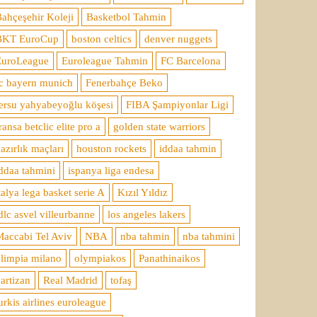
ahçeşehir Koleji
Basketbol Tahmin
BKT EuroCup
boston celtics
denver nuggets
EuroLeague
Euroleague Tahmin
FC Barcelona
c bayern munich
Fenerbahçe Beko
ersu yahyabeyoğlu köşesi
FIBA Şampiyonlar Ligi
ransa betclic elite pro a
golden state warriors
azırlık maçları
houston rockets
iddaa tahmin
ddaa tahmini
ispanya liga endesa
talya lega basket serie A
Kızıl Yıldız
dlc asvel villeurbanne
los angeles lakers
accabi Tel Aviv
NBA
nba tahmin
nba tahmini
limpia milano
olympiakos
Panathinaikos
artizan
Real Madrid
tofaş
urkis airlines euroleague