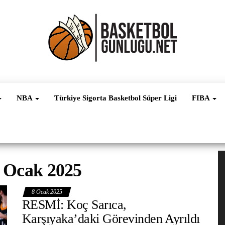
Basketbol
NBA, FIBA,
EuroLeague,
Haber
Süper Lig ve
NBA
Türkiye Sigorta Basketbol Süper Ligi
FIBA
Dünya
Ligleri
V
 Ocak 2025
oy
8 Ocak 2025
RESMİ: Koç Sarıca,
Karşıyaka’daki Görevinden Ayrıldı