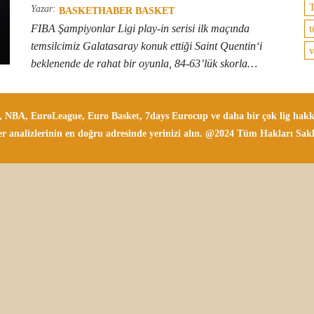
T
Yazar:
BASKETHABER BASKET
FIBA Şampiyonlar Ligi play-in serisi ilk maçında
t
temsilcimiz Galatasaray konuk ettiği Saint Quentin‘i
v
beklenende de rahat bir oyunla, 84-63’lük skorla…
i, NBA, EuroLeague, Euro Basket, 7days Eurocup ve daha bir çok lig hakkın
r analizlerinin en doğru adresinde yerinizi alın. @2024 Tüm Hakları Sakl