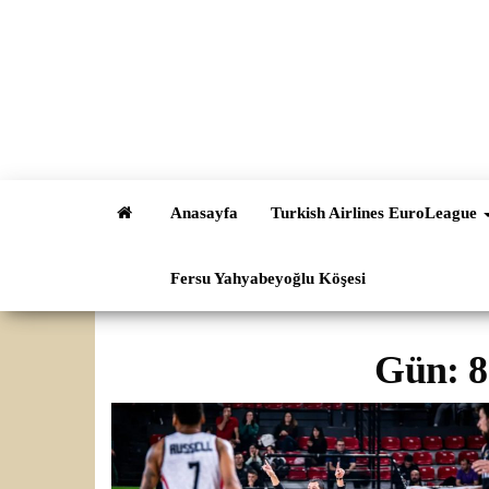
İçeriğe
atla
Anasayfa
Turkish Airlines EuroLeague
Fersu Yahyabeyoğlu Köşesi
Gün:
8