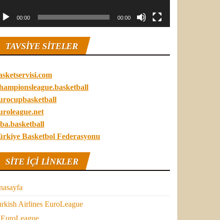
00:00
00:00
TAVSIYE SITELER
asketservisi.com
hampionsleague.basketball
urocupbasketball
uroleague.net
ba.basketball
ürkiye Basketbol Federasyonu
SITE IÇI LINKLER
nasayfa
rkish Airlines EuroLeague
EuroLeague