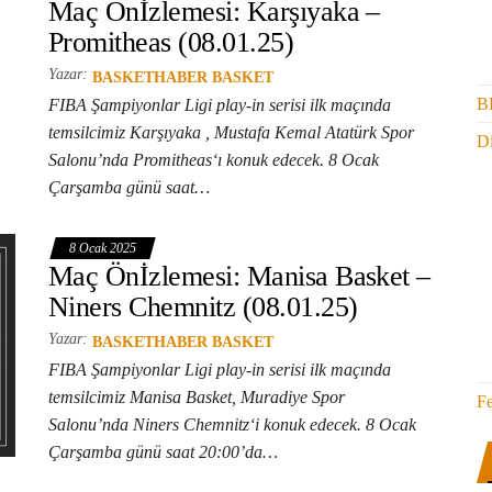
Maç Önİzlemesi: Karşıyaka –
Promitheas (08.01.25)
Yazar:
BASKETHABER BASKET
B
FIBA Şampiyonlar Ligi play-in serisi ilk maçında
temsilcimiz Karşıyaka , Mustafa Kemal Atatürk Spor
Di
Salonu’nda Promitheas‘ı konuk edecek. 8 Ocak
Çarşamba günü saat…
8 Ocak 2025
Maç Önİzlemesi: Manisa Basket –
Niners Chemnitz (08.01.25)
Yazar:
BASKETHABER BASKET
FIBA Şampiyonlar Ligi play-in serisi ilk maçında
temsilcimiz Manisa Basket, Muradiye Spor
F
Salonu’nda Niners Chemnitz‘i konuk edecek. 8 Ocak
Çarşamba günü saat 20:00’da…