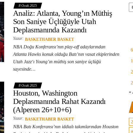
Ar
8 Ocak 2025
Analiz: Atlanta, Young’ın Müthiş
Son Saniye Üçlüğüyle Utah
Deplasmanında Kazandı
Yazar:
BASKETHABER BASKET
NBA Doğu Konferansı’nın play-off adaylarından
6
Atlanta Hawks konuk olduğu Batı’nın vasat ekiplerinden
1
Utah Jazz‘ı Young’ın müthiş son saniye üçlüğü
sayesinde…
2
2
8 Ocak 2025
Houston, Washington
« 
Deplasmanında Rahat Kazandı
(Alperen 26+10+6)
Yazar:
BASKETHABER BASKET
NBA Batı Konferansı’nın iddialı takımlarından Houston