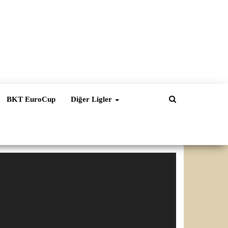
BKT EuroCup
Diğer Ligler
ideo
natıcı