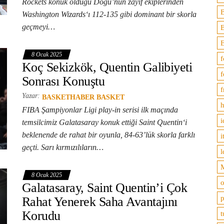
Rockets konuk olduğu Doğu’nun zayıf ekiplerinden
B
Washington Wizards‘ı 112-135 gibi dominant bir skorla
geçmeyi…
8 Ocak 2025
f
Koç Sekizkök, Quentin Galibiyeti
f
Sonrası Konuştu
f
Yazar:
BASKETHABER BASKET
h
FIBA Şampiyonlar Ligi play-in serisi ilk maçında
i
temsilcimiz Galatasaray konuk ettiği Saint Quentin‘i
beklenende de rahat bir oyunla, 84-63’lük skorla farklı
i
geçti. Sarı kırmızılıların…
l
M
8 Ocak 2025
o
Galatasaray, Saint Quentin’i Çok
p
Rahat Yenerek Saha Avantajını
Korudu
t