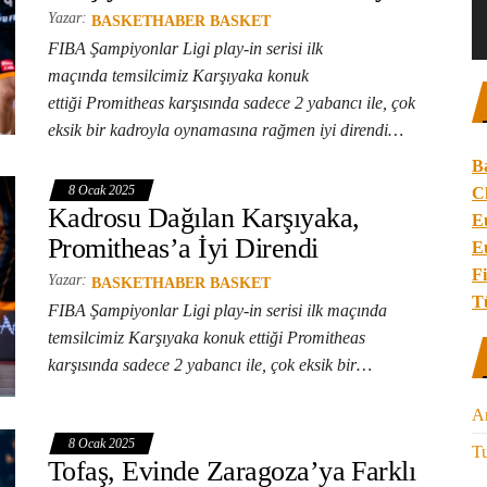
Yazar:
BASKETHABER BASKET
FIBA Şampiyonlar Ligi play-in serisi ilk
maçında temsilcimiz Karşıyaka konuk
ettiği Promitheas karşısında sadece 2 yabancı ile, çok
eksik bir kadroyla oynamasına rağmen iyi direndi…
B
8 Ocak 2025
C
Kadrosu Dağılan Karşıyaka,
E
Promitheas’a İyi Direndi
E
Fi
Yazar:
BASKETHABER BASKET
T
FIBA Şampiyonlar Ligi play-in serisi ilk maçında
temsilcimiz Karşıyaka konuk ettiği Promitheas
karşısında sadece 2 yabancı ile, çok eksik bir…
A
8 Ocak 2025
Tu
Tofaş, Evinde Zaragoza’ya Farklı