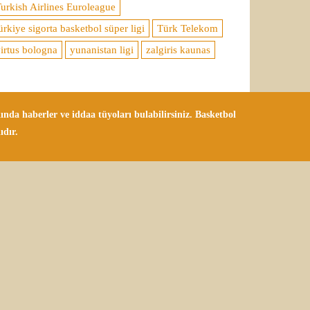
urkish Airlines Euroleague
ürkiye sigorta basketbol süper ligi
Türk Telekom
irtus bologna
yunanistan ligi
zalgiris kaunas
da haberler ve iddaa tüyoları bulabilirsiniz. Basketbol
ıdır.