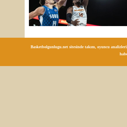
Basketbolgunlugu.net sitesinde takım, oyuncu analizler
habe