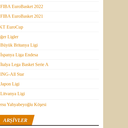
FIBA EuroBasket 2022
FIBA EuroBasket 2021
KT EuroCup
ğer Ligler
Büyük Britanya Ligi
İspanya Liga Endesa
İtalya Lega Basket Serie A
ING-All Star
Japon Ligi
Litvanya Ligi
ersu Yahyabeyoğlu Köşesi
ARŞIVLER