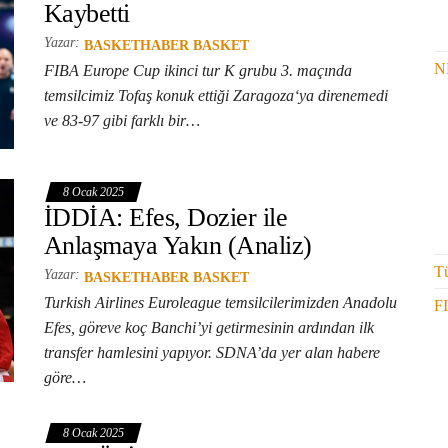
Kaybetti
Yazar:
BASKETHABER BASKET
N
FIBA Europe Cup ikinci tur K grubu 3. maçında
temsilcimiz Tofaş konuk ettiği Zaragoza‘ya direnemedi
ve 83-97 gibi farklı bir…
8 Ocak 2025
İDDİA: Efes, Dozier ile
Anlaşmaya Yakın (Analiz)
Tü
Yazar:
BASKETHABER BASKET
Turkish Airlines Euroleague temsilcilerimizden Anadolu
F
Efes, göreve koç Banchi’yi getirmesinin ardından ilk
transfer hamlesini yapıyor. SDNA’da yer alan habere
göre…
8 Ocak 2025