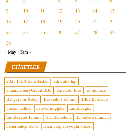
2
3
4
5
6
7
8
9
10
11
12
13
14
15
16
17
18
19
20
21
22
23
24
25
26
27
28
29
30
« May
Tem »
ETIKETLER
2025 FIBA EuroBasket
adriyatik ligi
almanya easyCredit BBL
Anadolu Efes
as monaco
Bahçeşehir Koleji
Basketbol Tahmin
BKT EuroCup
boston celtics
denver nuggets
EuroLeague
Euroleague Tahmin
FC Barcelona
fc bayern munich
Fenerbahçe Beko
fersu yahyabeyoğlu köşesi