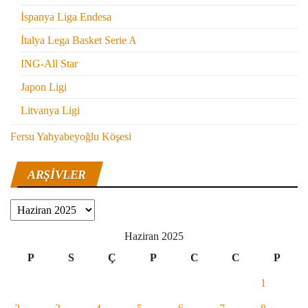
İspanya Liga Endesa
İtalya Lega Basket Serie A
ING-All Star
Japon Ligi
Litvanya Ligi
Fersu Yahyabeyoğlu Köşesi
ARŞIVLER
Arşivler
Haziran 2025
P
S
Ç
P
C
C
P
1