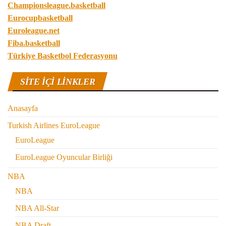
Championsleague.basketball
Eurocupbasketball
Euroleague.net
Fiba.basketball
Türkiye Basketbol Federasyonu
SITE IÇI LINKLER
Anasayfa
Turkish Airlines EuroLeague
EuroLeague
EuroLeague Oyuncular Birliği
NBA
NBA
NBA All-Star
NBA Draft