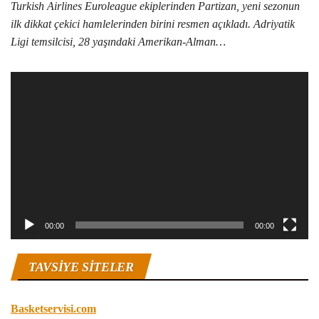
Turkish Airlines Euroleague ekiplerinden Partizan, yeni sezonun
ilk dikkat çekici hamlelerinden birini resmen açıkladı. Adriyatik
Ligi temsilcisi, 28 yaşındaki Amerikan-Alman…
Video
oynatıcı
00:00
00:00
TAVSIYE SITELER
Basketservisi.com