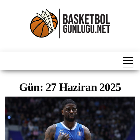
İçeriğe
atla
Basketbol
NBA, FIBA,
EuroLeague,
Haber
Süper Lig ve
Dünya
Ligleri
Gün:
27 Haziran 2025