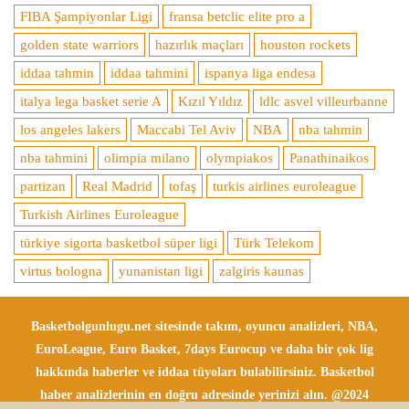
FIBA Şampiyonlar Ligi
fransa betclic elite pro a
golden state warriors
hazırlık maçları
houston rockets
iddaa tahmin
iddaa tahmini
ispanya liga endesa
italya lega basket serie A
Kızıl Yıldız
ldlc asvel villeurbanne
los angeles lakers
Maccabi Tel Aviv
NBA
nba tahmin
nba tahmini
olimpia milano
olympiakos
Panathinaikos
partizan
Real Madrid
tofaş
turkis airlines euroleague
Turkish Airlines Euroleague
türkiye sigorta basketbol süper ligi
Türk Telekom
virtus bologna
yunanistan ligi
zalgiris kaunas
Basketbolgunlugu.net sitesinde takım, oyuncu analizleri, NBA,
EuroLeague, Euro Basket, 7days Eurocup ve daha bir çok lig
hakkında haberler ve iddaa tüyoları bulabilirsiniz. Basketbol
haber analizlerinin en doğru adresinde yerinizi alın. @2024