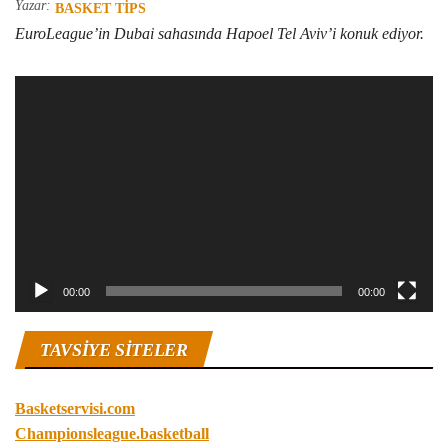
Yazar:
BASKET TIPS
EuroLeague’in Dubai sahasında Hapoel Tel Aviv’i konuk ediyor.
Video
oynatıcı
00:00
00:00
TAVSIYE SITELER
Basketservisi.com
Championsleague.basketball