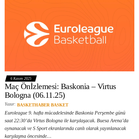
6 Kasım 2025
Maç Önİzlemesi: Baskonia – Virtus
Bologna (06.11.25)
Yazar:
BASKETHABER BASKET
Euroleague 9. hafta mücadelesinde Baskonia Perşembe günü
saat 22:30’da Virtus Bologna ile karşılaşacak. Buesa Arena’da
oynanacak ve S Sport ekranlarında canlı olarak yayınlanacak
karşılaşma öncesinde…