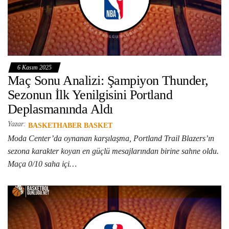
6 Kasım 2025
Maç Sonu Analizi: Şampiyon Thunder,
Sezonun İlk Yenilgisini Portland
Deplasmanında Aldı
Yazar:
BASKETHABER BASKET
Moda Center’da oynanan karşılaşma, Portland Trail Blazers’ın
sezona karakter koyan en güçlü mesajlarından birine sahne oldu.
Maça 0/10 saha içi…