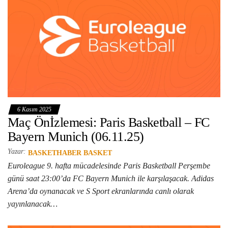
6 Kasım 2025
Maç Önİzlemesi: Paris Basketball – FC
Bayern Munich (06.11.25)
Yazar:
BASKETHABER BASKET
Euroleague 9. hafta mücadelesinde Paris Basketball Perşembe
günü saat 23:00’da FC Bayern Munich ile karşılaşacak. Adidas
Arena’da oynanacak ve S Sport ekranlarında canlı olarak
yayınlanacak…