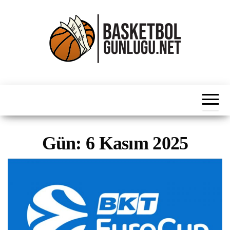
İçeriğe
atla
Basketbol
NBA, FIBA,
EuroLeague,
Haber
Süper Lig ve
Dünya
Ligleri
Gün:
6 Kasım 2025