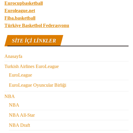
Eurocupbasketball
Euroleague.net
Fiba.basketball
Türkiye Basketbol Federasyonu
SITE IÇI LINKLER
Anasayfa
Turkish Airlines EuroLeague
EuroLeague
EuroLeague Oyuncular Birliği
NBA
NBA
NBA All-Star
NBA Draft