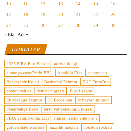
10
11
12
13
14
15
16
17
18
19
20
21
22
23
24
25
26
27
28
29
30
« Eki
Ara »
ETIKETLER
2025 FIBA EuroBasket
adriyatik ligi
almanya easyCredit BBL
Anadolu Efes
as monaco
Bahçeşehir Koleji
Basketbol Tahmin
BKT EuroCup
boston celtics
denver nuggets
EuroLeague
Euroleague Tahmin
FC Barcelona
fc bayern munich
Fenerbahçe Beko
fersu yahyabeyoğlu köşesi
FIBA Şampiyonlar Ligi
fransa betclic elite pro a
golden state warriors
hazırlık maçları
houston rockets