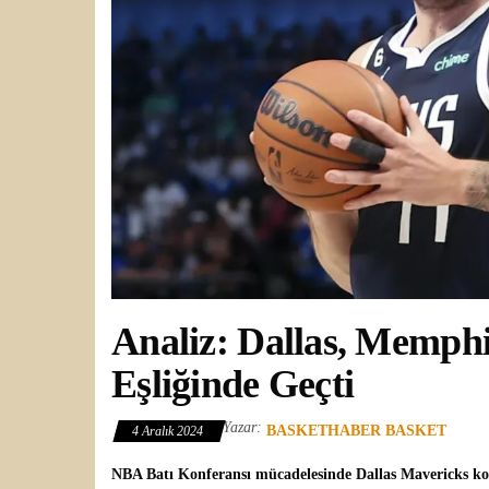
Analiz: Dallas, Memphi
Eşliğinde Geçti
Yazar:
BASKETHABER BASKET
4 Aralık 2024
NBA
Batı Konferansı mücadelesinde
Dallas Mavericks
ko