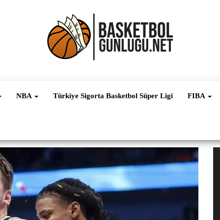
Basketbol
NBA, FIBA,
EuroLeague,
Haber
Süper Lig ve
NBA
Türkiye Sigorta Basketbol Süper Ligi
FIBA
Dünya
Ligleri
V
oy