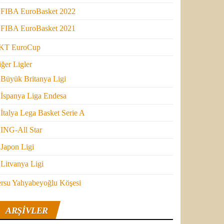
FIBA EuroBasket 2022
FIBA EuroBasket 2021
KT EuroCup
ğer Ligler
Büyük Britanya Ligi
İspanya Liga Endesa
İtalya Lega Basket Serie A
ING-All Star
Japon Ligi
Litvanya Ligi
ersu Yahyabeyoğlu Köşesi
ARŞIVLER