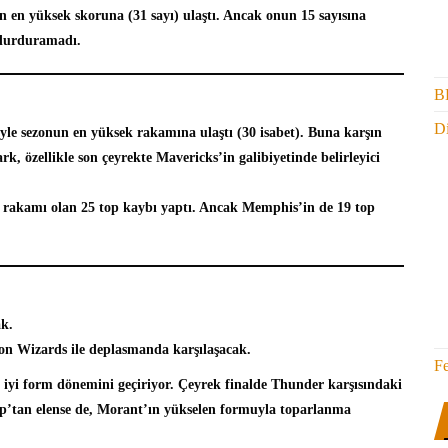
n en yüksek skoruna (31 sayı) ulaştı. Ancak onun 15 sayısına
 durduramadı.
B
Di
iyle sezonun en yüksek rakamına ulaştı (30 isabet). Buna karşın
k, özellikle son çeyrekte Mavericks’in galibiyetinde belirleyici
 rakamı olan 25 top kaybı yaptı. Ancak Memphis’in de 19 top
k.
n Wizards ile deplasmanda karşılaşacak.
F
en iyi form dönemini geçiriyor. Çeyrek finalde Thunder karşısındaki
up’tan elense de, Morant’ın yükselen formuyla toparlanma