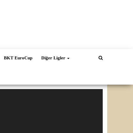
BKT EuroCup
Diğer Ligler
ideo
natıcı