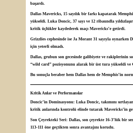
başardı.
Dallas Mavericks, 15 sayılık bir farkı kapatarak Memphis
yükseldi.
Luka Doncic
, 37 sayı ve 12 ribaundla yıldızla
kritik üçlükler kaydederek maçı Mavericks’e getirdi.
Grizzlies cephesinde ise
Ja Morant
31 sayıyla oynarken D
için yeterli olmadı.
Dallas, grubun son gecesinde galibiyete ve rakiplerinin 
“wild card” pozisyonunu alarak bir üst tura yükseldi ve 
Bu sonuçla beraber hem Dallas hem de Memphis’in normal 
Kritik Anlar ve Performanslar
Doncic’in Dominasyonu:
Luka Doncic, takımını sırtlayan
kritik anlarında kontrolü elinde tutarak Mavericks’in ger
Son Çeyrekteki Seri:
Dallas, son çeyrekte 16-3’lük bir se
113-111 öne geçtikten sonra avantajını korudu.