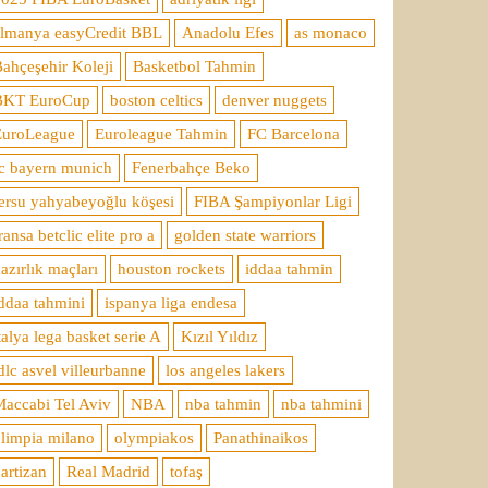
almanya easyCredit BBL
Anadolu Efes
as monaco
ahçeşehir Koleji
Basketbol Tahmin
BKT EuroCup
boston celtics
denver nuggets
EuroLeague
Euroleague Tahmin
FC Barcelona
c bayern munich
Fenerbahçe Beko
ersu yahyabeyoğlu köşesi
FIBA Şampiyonlar Ligi
ransa betclic elite pro a
golden state warriors
azırlık maçları
houston rockets
iddaa tahmin
ddaa tahmini
ispanya liga endesa
talya lega basket serie A
Kızıl Yıldız
dlc asvel villeurbanne
los angeles lakers
accabi Tel Aviv
NBA
nba tahmin
nba tahmini
limpia milano
olympiakos
Panathinaikos
artizan
Real Madrid
tofaş