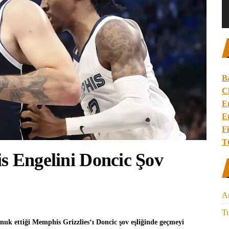
B
C
E
E
Fi
T
s Engelini Doncic Şov
A
Tu
nuk ettiği
Memphis Grizzlies
‘ı Doncic şov eşliğinde geçmeyi