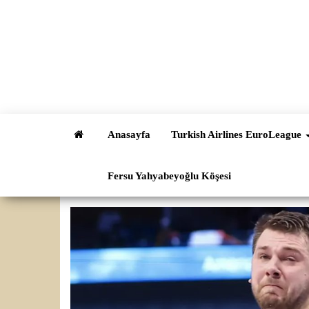
İçeriğe
atla
Anasayfa
Turkish Airlines EuroLeague
Fersu Yahyabeyoğlu Köşesi