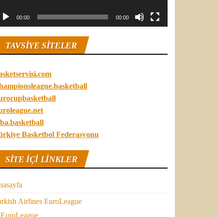
00:00
00:00
TAVSIYE SITELER
asketservisi.com
hampionsleague.basketball
urocupbasketball
uroleague.net
ba.basketball
ürkiye Basketbol Federasyonu
SITE IÇI LINKLER
nasayfa
rkish Airlines EuroLeague
EuroLeague