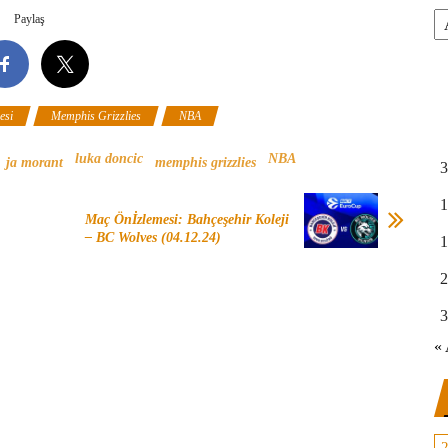
Ar
Paylaş
esi
Memphis Grizzlies
NBA
luka doncic
NBA
ja morant
memphis grizzlies
3
1
Maç Önİzlemesi: Bahçeşehir Koleji
– BC Wolves (04.12.24)
1
2
3
« 