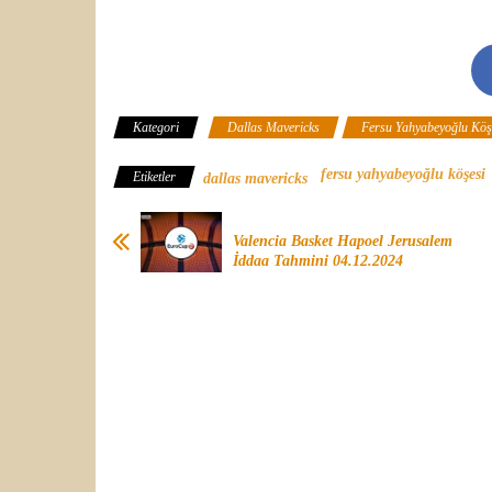
Kategori
Dallas Mavericks
Fersu Yahyabeyoğlu Köş
fersu yahyabeyoğlu köşesi
Etiketler
dallas mavericks
Valencia Basket Hapoel Jerusalem
İddaa Tahmini 04.12.2024