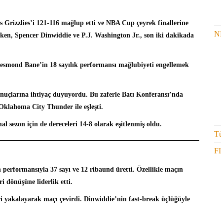
 Grizzlies’i 121-116 mağlup etti ve NBA Cup çeyrek finallerine
N
şırken, Spencer Dinwiddie ve P.J. Washington Jr., son iki dakikada
esmond Bane’in 18 sayılık performansı mağlubiyeti engellemek
sonuçlarına ihtiyaç duyuyordu. Bu zaferle Batı Konferansı’nda
Oklahoma City Thunder ile eşleşti.
sezon için de dereceleri 14-8 olarak eşitlenmiş oldu.
Tü
F
 performansıyla 37 sayı ve 12 ribaund üretti. Özellikle maçın
i dönüşüne liderlik etti.
ri yakalayarak maçı çevirdi. Dinwiddie’nin fast-break üçlüğüyle