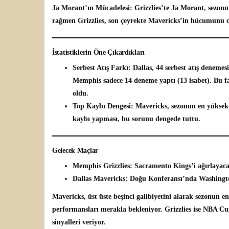
Ja Morant’ın Mücadelesi:
Grizzlies’te Ja Morant, sezonu
rağmen Grizzlies, son çeyrekte Mavericks’in hücumunu
İstatistiklerin Öne Çıkardıkları
Serbest Atış Farkı:
Dallas, 44 serbest atış denemes
Memphis sadece 14 deneme yaptı (13 isabet). Bu far
oldu.
Top Kaybı Dengesi:
Mavericks, sezonun en yüksek
kaybı yapması, bu sorunu dengede tuttu.
Gelecek Maçlar
Memphis Grizzlies:
Sacramento Kings’i ağırlayaca
Dallas Mavericks:
Doğu Konferansı’nda Washingto
Mavericks, üst üste beşinci galibiyetini alarak sezonun 
performansları merakla bekleniyor. Grizzlies ise NBA C
sinyalleri veriyor.