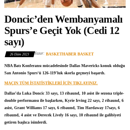
Doncic’den Wembanyamalı
Spurs’e Geçit Yok (Cedi 12
sayı)
Yazar:
BASKETHABER BASKET
26 Ekim 2023
NBA
Batı Konferansı mücadelesinde
Dallas Mavericks
konuk olduğu
San Antonio Spurs
‘ü 126-119’luk skorla geçmeyi başardı.
MAÇIN TÜM İSTATİSTİKLERİ İÇİN TIKLAYINIZ.
Dallas’da
Luka Doncic
33 sayı, 13 ribaund, 10 asist ile sezona triple-
double performansı ile başlarken, Kyrie Irving 22 sayı, 2 ribaund, 6
asist, Grant Williams 17 sayı, 6 ribaund, Tim Hardaway 17sayı, 6
ribaund, 4 asist ve Derecek Lively 16 sayı, 10 ribaund ile galibiyeti
getiren başlıca isimlerdi.