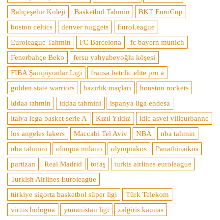
Bahçeşehir Koleji
Basketbol Tahmin
BKT EuroCup
boston celtics
denver nuggets
EuroLeague
Euroleague Tahmin
FC Barcelona
fc bayern munich
Fenerbahçe Beko
fersu yahyabeyoğlu köşesi
FIBA Şampiyonlar Ligi
fransa betclic elite pro a
golden state warriors
hazırlık maçları
houston rockets
iddaa tahmin
iddaa tahmini
ispanya liga endesa
italya lega basket serie A
Kızıl Yıldız
ldlc asvel villeurbanne
los angeles lakers
Maccabi Tel Aviv
NBA
nba tahmin
nba tahmini
olimpia milano
olympiakos
Panathinaikos
partizan
Real Madrid
tofaş
turkis airlines euroleague
Turkish Airlines Euroleague
türkiye sigorta basketbol süper ligi
Türk Telekom
virtus bologna
yunanistan ligi
zalgiris kaunas