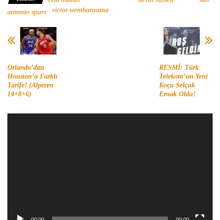
victor wembanyama
antonio spurs
Orlando’dan
RESMİ: Türk
Houston’a Farklı
Telekom’un Yeni
Tarife! (Alperen
Koçu Selçuk
14+8+6)
Ernak Oldu!
Video
oynatıcı
00:00
00:00