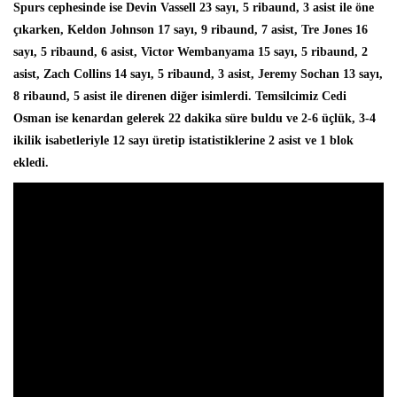
Spurs cephesinde ise
Devin Vassell
23 sayı, 5 ribaund, 3 asist ile öne
çıkarken, Keldon Johnson 17 sayı, 9 ribaund, 7 asist, Tre Jones 16
sayı, 5 ribaund, 6 asist,
Victor Wembanyama
15 sayı, 5 ribaund, 2
asist, Zach Collins 14 sayı, 5 ribaund, 3 asist, Jeremy Sochan 13 sayı,
8 ribaund, 5 asist ile direnen diğer isimlerdi. Temsilcimiz
Cedi
Osman
ise kenardan gelerek 22 dakika süre buldu ve 2-6 üçlük, 3-4
ikilik isabetleriyle 12 sayı üretip istatistiklerine 2 asist ve 1 blok
ekledi.