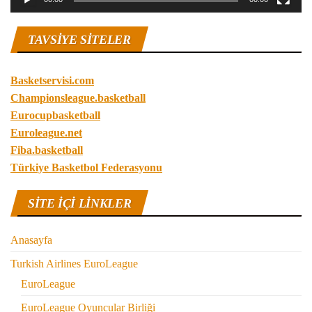
TAVSIYE SITELER
Basketservisi.com
Championsleague.basketball
Eurocupbasketball
Euroleague.net
Fiba.basketball
Türkiye Basketbol Federasyonu
SITE IÇI LINKLER
Anasayfa
Turkish Airlines EuroLeague
EuroLeague
EuroLeague Oyuncular Birliği