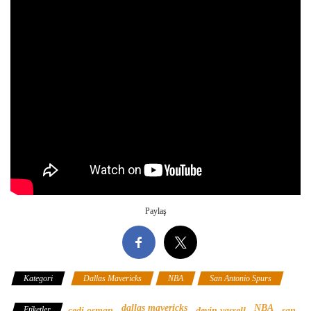
Paylaş
Kategori
Dallas Mavericks
NBA
San Antonio Spurs
dallas mavericks
NBA
Etiketler
cedi osman
devin vassell
san