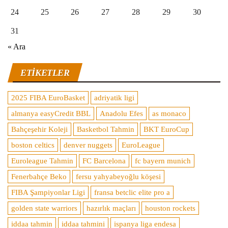
24
25
26
27
28
29
30
31
« Ara
ETIKETLER
2025 FIBA EuroBasket
adriyatik ligi
almanya easyCredit BBL
Anadolu Efes
as monaco
Bahçeşehir Koleji
Basketbol Tahmin
BKT EuroCup
boston celtics
denver nuggets
EuroLeague
Euroleague Tahmin
FC Barcelona
fc bayern munich
Fenerbahçe Beko
fersu yahyabeyoğlu köşesi
FIBA Şampiyonlar Ligi
fransa betclic elite pro a
golden state warriors
hazırlık maçları
houston rockets
iddaa tahmin
iddaa tahmini
ispanya liga endesa