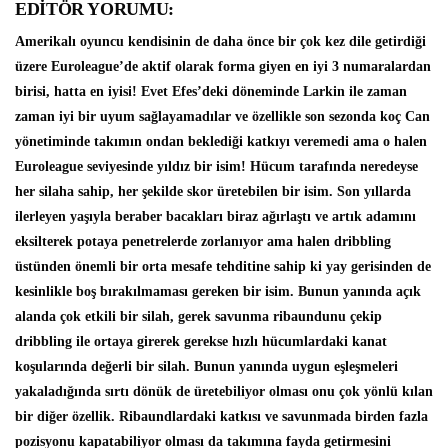
EDİTÖR YORUMU:
Amerikalı oyuncu kendisinin de daha önce bir çok kez dile getirdiği
üzere Euroleague’de aktif olarak forma giyen en iyi 3 numaralardan
birisi, hatta en iyisi! Evet Efes’deki döneminde Larkin ile zaman
zaman iyi bir uyum sağlayamadılar ve özellikle son sezonda koç Can
yönetiminde takımın ondan beklediği katkıyı veremedi ama o halen
Euroleague seviyesinde yıldız bir isim! Hücum tarafında neredeyse
her silaha sahip, her şekilde skor üretebilen bir isim. Son yıllarda
ilerleyen yaşıyla beraber bacakları biraz ağırlaştı ve artık adamını
eksilterek potaya penetrelerde zorlanıyor ama halen dribbling
üstünden önemli bir orta mesafe tehditine sahip ki yay gerisinden de
kesinlikle boş bırakılmaması gereken bir isim. Bunun yanında açık
alanda çok etkili bir silah, gerek savunma ribaundunu çekip
dribbling ile ortaya girerek gerekse hızlı hücumlardaki kanat
koşularında değerli bir silah. Bunun yanında uygun eşleşmeleri
yakaladığında sırtı dönük de üretebiliyor olması onu çok yönlü kılan
bir diğer özellik. Ribaundlardaki katkısı ve savunmada birden fazla
pozisyonu kapatabiliyor olması da takımına fayda getirmesini