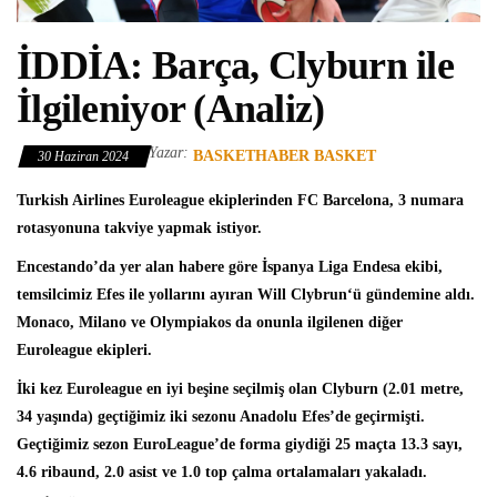
İDDİA: Barça, Clyburn ile
İlgileniyor (Analiz)
Yazar:
BASKETHABER BASKET
30 Haziran 2024
Turkish Airlines Euroleague
ekiplerinden
FC Barcelona
, 3 numara
rotasyonuna takviye yapmak istiyor.
Encestando’da yer alan habere göre
İspanya Liga Endesa
ekibi,
temsilcimiz Efes ile yollarını ayıran
Will Clybrun
‘ü gündemine aldı.
Monaco, Milano ve Olympiakos da onunla ilgilenen diğer
Euroleague ekipleri.
İki kez Euroleague en iyi beşine seçilmiş olan Clyburn (2.01 metre,
34 yaşında) geçtiğimiz iki sezonu Anadolu Efes’de geçirmişti.
Geçtiğimiz sezon EuroLeague’de forma giydiği 25 maçta 13.3 sayı,
4.6 ribaund, 2.0 asist ve 1.0 top çalma ortalamaları yakaladı.