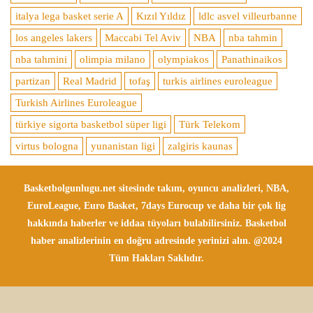
italya lega basket serie A
Kızıl Yıldız
ldlc asvel villeurbanne
los angeles lakers
Maccabi Tel Aviv
NBA
nba tahmin
nba tahmini
olimpia milano
olympiakos
Panathinaikos
partizan
Real Madrid
tofaş
turkis airlines euroleague
Turkish Airlines Euroleague
türkiye sigorta basketbol süper ligi
Türk Telekom
virtus bologna
yunanistan ligi
zalgiris kaunas
Basketbolgunlugu.net sitesinde takım, oyuncu analizleri, NBA,
EuroLeague, Euro Basket, 7days Eurocup ve daha bir çok lig
hakkında haberler ve iddaa tüyoları bulabilirsiniz. Basketbol
haber analizlerinin en doğru adresinde yerinizi alın. @2024
Tüm Hakları Saklıdır.