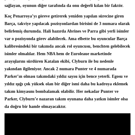
sağlayan, oyunun diğer tarafında da onu değerli kılan bir faktör.
Koç Penarroya’yı göreve getirerek yeniden yapılan sürecine giren
Barça, takviye yapılacak pozisyonlardan birisini de 3 numara olarak
belirlemiş durumda. Hali hazırda Abrines ve Parra gibi yerli isimler
var o pozisyonda görev alabilecek. Ama elbette bu oyuncular Barça
kalibresindeki bir takımda ancak rol oyuncusu, benchten gelebilecek
isimler olmalılar. Hem NBA hem de Euroleaue marketinde
arayışlarını sürdüren Katalan ekibi, Clyburn ile bu nedenle
yakından ilgileniyor. Ancak 2 numara Punter ve 4 numarada
Parker’ın olması takımdaki yıldız sayısı için bence yeterli. Egosu ve
yıldız ışığı çok yüksek olan bir diğer ismi daha bu kadroya eklemek
takım kimyasını bombalamak olabilir. Her nekadar Punter ve
Parker, Clyburn’e nazaran takım oyunana daha yatkın isimler olsa
da doğru bir hamle olmayacaktır.