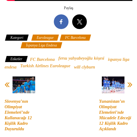
Paylaş
Kategori
Euroleague
FC Barcelona
Fersu Yahyabeyoğlu
Köşesi
İspanya Liga Endesa
fersu yahyabeyoğlu köşesi
Etiketler
FC Barcelona
ispanya liga
Turkish Airlines Euroleague
endesa
will clyburn
Slovenya’nın
Yunanistan’ın
Olimpiyat
Olimpiyat
Elemeleri’nde
Elemeleri’nde
Kullanacağı 12
Mücadele Edeceği
Kişilik Kadro
12 Kişilik Kadro
Duyuruldu
Açıklandı