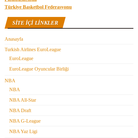
Türkiye Basketbol Federasyonu
SITE IÇI LINKLER
Anasayfa
Turkish Airlines EuroLeague
EuroLeague
EuroLeague Oyuncular Birliği
NBA
NBA
NBA All-Star
NBA Draft
NBA G-League
NBA Yaz Ligi