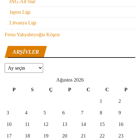
ING-All Star
Japon Ligi
Litvanya Ligi
Fersu Yahyabeyoğlu Köşesi
ARŞIVLER
Arşivler
Ağustos 2026
P
S
Ç
P
C
C
P
1
2
3
4
5
6
7
8
9
10
11
12
13
14
15
16
17
18
19
20
21
22
23