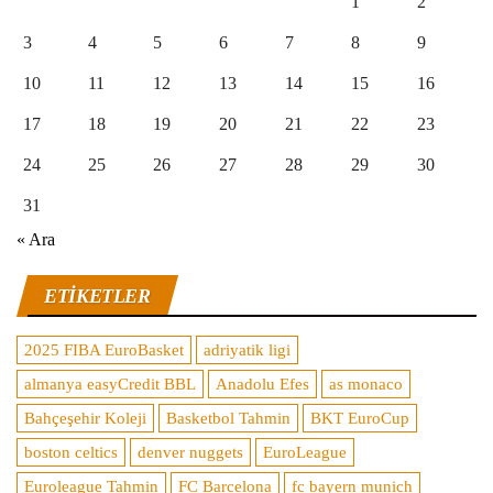
1
2
3
4
5
6
7
8
9
10
11
12
13
14
15
16
17
18
19
20
21
22
23
24
25
26
27
28
29
30
31
« Ara
ETIKETLER
2025 FIBA EuroBasket
adriyatik ligi
almanya easyCredit BBL
Anadolu Efes
as monaco
Bahçeşehir Koleji
Basketbol Tahmin
BKT EuroCup
boston celtics
denver nuggets
EuroLeague
Euroleague Tahmin
FC Barcelona
fc bayern munich