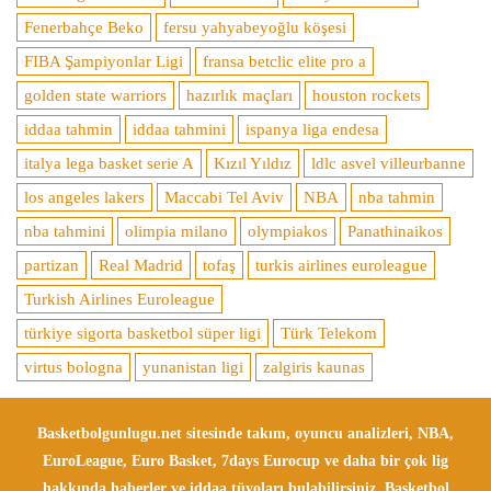
Fenerbahçe Beko
fersu yahyabeyoğlu köşesi
FIBA Şampiyonlar Ligi
fransa betclic elite pro a
golden state warriors
hazırlık maçları
houston rockets
iddaa tahmin
iddaa tahmini
ispanya liga endesa
italya lega basket serie A
Kızıl Yıldız
ldlc asvel villeurbanne
los angeles lakers
Maccabi Tel Aviv
NBA
nba tahmin
nba tahmini
olimpia milano
olympiakos
Panathinaikos
partizan
Real Madrid
tofaş
turkis airlines euroleague
Turkish Airlines Euroleague
türkiye sigorta basketbol süper ligi
Türk Telekom
virtus bologna
yunanistan ligi
zalgiris kaunas
Basketbolgunlugu.net sitesinde takım, oyuncu analizleri, NBA,
EuroLeague, Euro Basket, 7days Eurocup ve daha bir çok lig
hakkında haberler ve iddaa tüyoları bulabilirsiniz. Basketbol