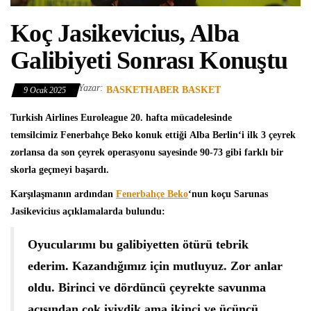
Koç Jasikevicius, Alba
Galibiyeti Sonrası Konuştu
Yazar:
BASKETHABER BASKET
9 Ocak 2025
Turkish Airlines Euroleague
20. hafta mücadelesinde
temsilcimiz
Fenerbahçe Beko
konuk ettiği Alba Berlin‘i ilk 3 çeyrek
zorlansa da son çeyrek operasyonu sayesinde 90-73 gibi farklı bir
skorla geçmeyi başardı.
Karşılaşmanın ardından
Fenerbahçe Beko
‘nun koçu
Sarunas
Jasikevicius
açıklamalarda bulundu:
Oyucularımı bu galibiyetten ötürü tebrik
ederim. Kazandığımız için mutluyuz. Zor anlar
oldu. Birinci ve dördüncü çeyrekte savunma
açısından çok iyiydik ama ikinci ve üçüncü