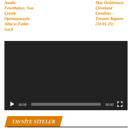
Analiz:
Maç Önİzlemesi:
Fenerbahçe, Son
Cleveland
Çeyrek
Cavaliers –
Operasyonuyla
Toronto Raptors
Alba’yı Farklı
(10.01.25)
Geçti
Video
oynatıcı
00:00
00:00
TAVSIYE SITELER