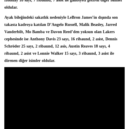
Holiday 18 sayı, 7 ribaund, 7 asist ile galibiyeti getiren diğer isimler
oldular.
Ayak bileğindeki sakatlık nedeniyle LeBron James’in dışında son
takasta kadroya katılan D’Angelo Russell, Malik Beasley, Jarred
Vanderbilt, Mo Bamba ve Davon Reed’den yoksun olan Lakers
cephesinde ise
Anthony Davis
23 sayı, 16 ribaund, 2 asist, Dennis
Schröder 25 sayı, 2 ribaund, 12 asis, Austin Reaves 18 sayı, 4
ribaund, 2 asist ve Lonnie Walker 15 sayı, 3 ribaund, 3 asist ile
direnen diğer isimler oldular.