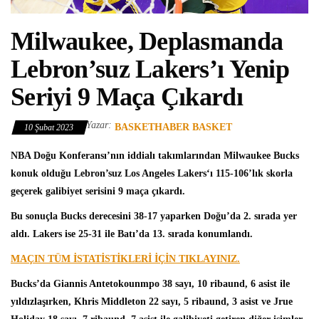
Milwaukee, Deplasmanda
Lebron’suz Lakers’ı Yenip
Seriyi 9 Maça Çıkardı
Yazar:
BASKETHABER BASKET
10 Şubat 2023
NBA
Doğu Konferansı’nın iddialı takımlarından
Milwaukee Bucks
konuk olduğu Lebron’suz
Los Angeles Lakers
‘ı 115-106’lık skorla
geçerek galibiyet serisini 9 maça çıkardı.
Bu sonuçla Bucks derecesini 38-17 yaparken Doğu’da 2. sırada yer
aldı. Lakers ise 25-31 ile Batı’da 13. sırada konumlandı.
MAÇIN TÜM İSTATİSTİKLERİ İÇİN TIKLAYINIZ.
Bucks’da
Giannis Antetokounmpo
38 sayı, 10 ribaund, 6 asist ile
yıldızlaşırken, Khris Middleton 22 sayı, 5 ribaund, 3 asist ve Jrue