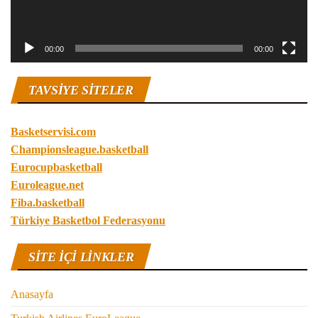
00:00
00:00
TAVSIYE SITELER
Basketservisi.com
Championsleague.basketball
Eurocupbasketball
Euroleague.net
Fiba.basketball
Türkiye Basketbol Federasyonu
SITE IÇI LINKLER
Anasayfa