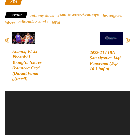
NBA
giannis antetokounmpo
Etiketler
anthony davis
los angeles
milwaukee bucks
lakers
NBA
Atlanta, Eksik
2022-23 FIBA
Phoenix’i
Şampiyonlar Ligi
Young’ın Skorer
Panorama (Top
Oyunuyla Geçti
16 3.hafta)
(Durant forma
giymedi)
Video
oynatıcı