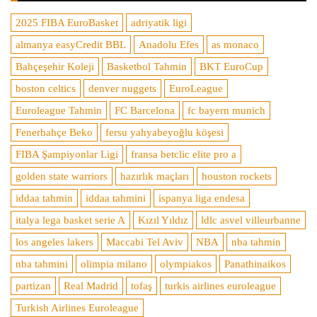
2025 FIBA EuroBasket
adriyatik ligi
almanya easyCredit BBL
Anadolu Efes
as monaco
Bahçeşehir Koleji
Basketbol Tahmin
BKT EuroCup
boston celtics
denver nuggets
EuroLeague
Euroleague Tahmin
FC Barcelona
fc bayern munich
Fenerbahçe Beko
fersu yahyabeyoğlu köşesi
FIBA Şampiyonlar Ligi
fransa betclic elite pro a
golden state warriors
hazırlık maçları
houston rockets
iddaa tahmin
iddaa tahmini
ispanya liga endesa
italya lega basket serie A
Kızıl Yıldız
ldlc asvel villeurbanne
los angeles lakers
Maccabi Tel Aviv
NBA
nba tahmin
nba tahmini
olimpia milano
olympiakos
Panathinaikos
partizan
Real Madrid
tofaş
turkis airlines euroleague
Turkish Airlines Euroleague