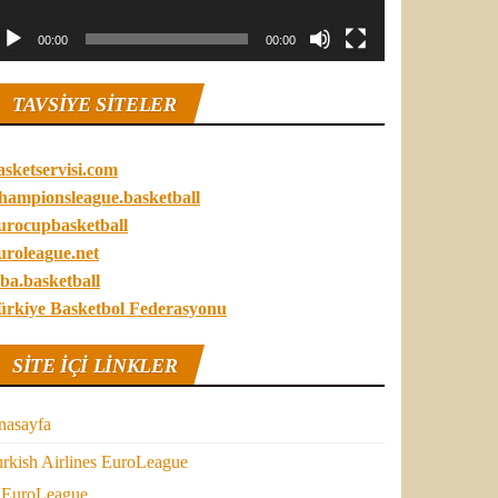
00:00
00:00
TAVSIYE SITELER
asketservisi.com
hampionsleague.basketball
urocupbasketball
uroleague.net
ba.basketball
ürkiye Basketbol Federasyonu
SITE IÇI LINKLER
nasayfa
rkish Airlines EuroLeague
EuroLeague