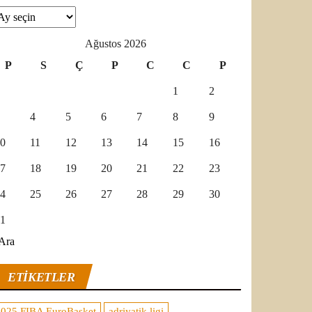
şivler
Ağustos 2026
P
S
Ç
P
C
C
P
1
2
4
5
6
7
8
9
0
11
12
13
14
15
16
7
18
19
20
21
22
23
4
25
26
27
28
29
30
1
Ara
ETIKETLER
2025 FIBA EuroBasket
adriyatik ligi