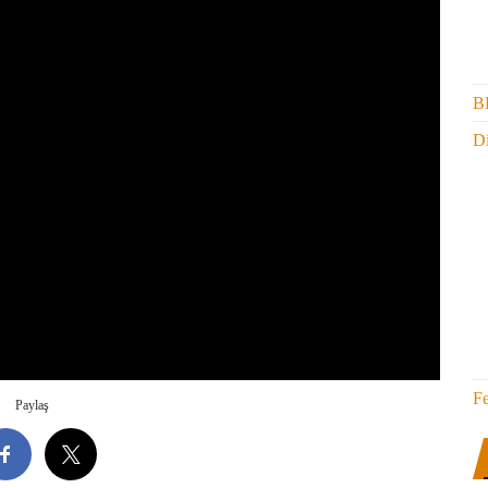
B
Di
F
Paylaş