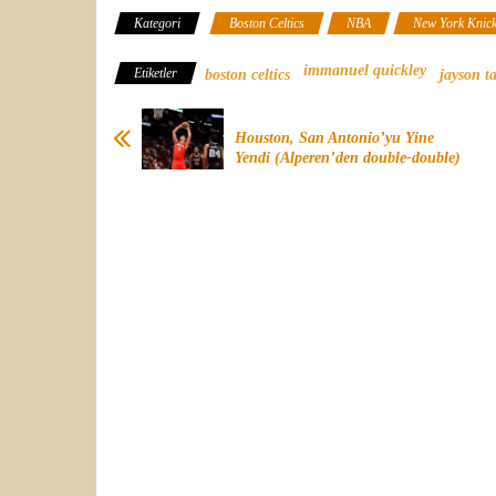
Kategori
Boston Celtics
NBA
New York Knic
immanuel quickley
Etiketler
boston celtics
jayson t
Houston, San Antonio’yu Yine
Yendi (Alperen’den double-double)