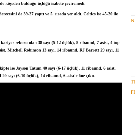
ede köşeden bulduğu üçlüğü isabete çeviremedi.
ecesini de 39-27 yaptı ve 5. sırada yer aldı. Celtics ise 45-20 ile
N
y
kariyer rekoru olan 38 sayı (5-12 üçlük), 8 ribaund, 7 asist, 4 top
sist, Mitchell Robinson 13 sayı, 14 ribaund, RJ Barrett 29 sayı, 11
kipte ise
Jayson Tatum
40 sayı (6-17 üçlük), 11 ribaund, 6 asist,
20 sayı (6-10 üçlük), 14 ribaund, 6 asistle öne çıktı.
Tü
F