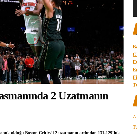
B
C
E
E
Fi
T
lasmanında 2 Uzatmanın
A
Tu
onuk olduğu
Boston Celtics
‘i 2 uzatmanın ardından 131-129’luk