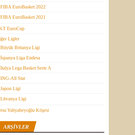
FIBA EuroBasket 2022
FIBA EuroBasket 2021
KT EuroCup
ğer Ligler
Büyük Britanya Ligi
İspanya Liga Endesa
İtalya Lega Basket Serie A
ING-All Star
Japon Ligi
Litvanya Ligi
ersu Yahyabeyoğlu Köşesi
ARŞIVLER