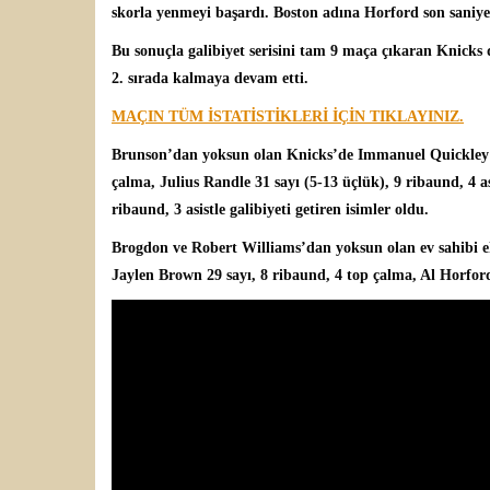
skorla yenmeyi başardı. Boston adına Horford son saniy
Bu sonuçla galibiyet serisini tam 9 maça çıkaran Knicks der
2. sırada kalmaya devam etti.
MAÇIN TÜM İSTATİSTİKLERİ İÇİN TIKLAYINIZ.
Brunson’dan yoksun olan Knicks’de
Immanuel Quickle
çalma, Julius Randle 31 sayı (5-13 üçlük), 9 ribaund, 4 a
ribaund, 3 asistle galibiyeti getiren isimler oldu.
Brogdon ve Robert Williams’dan yoksun olan ev sahibi e
Jaylen Brown 29 sayı, 8 ribaund, 4 top çalma, Al Horford 