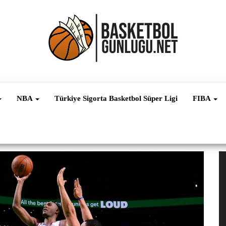
Basketbol
NBA, FIBA,
EuroLeague,
Haber
Süper Lig ve
NBA
Türkiye Sigorta Basketbol Süper Ligi
FIBA
Dünya
Ligleri
V
oy