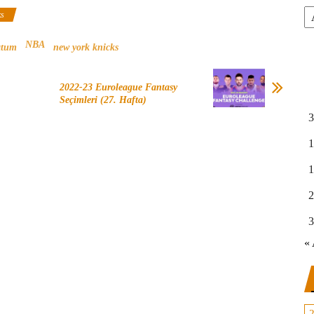
Ar
ks
NBA
atum
new york knicks
2022-23 Euroleague Fantasy
Seçimleri (27. Hafta)
3
1
1
2
3
« 