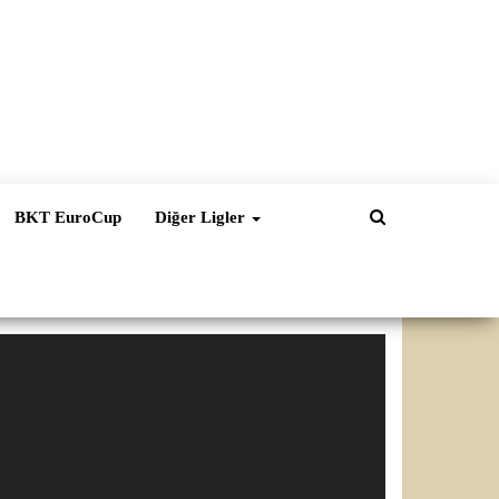
BKT EuroCup
Diğer Ligler
ideo
natıcı