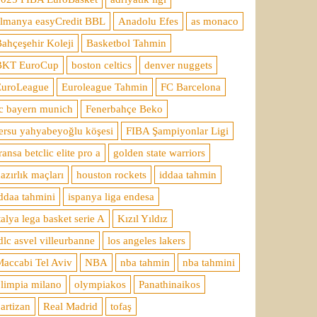
almanya easyCredit BBL
Anadolu Efes
as monaco
ahçeşehir Koleji
Basketbol Tahmin
BKT EuroCup
boston celtics
denver nuggets
EuroLeague
Euroleague Tahmin
FC Barcelona
c bayern munich
Fenerbahçe Beko
ersu yahyabeyoğlu köşesi
FIBA Şampiyonlar Ligi
ransa betclic elite pro a
golden state warriors
azırlık maçları
houston rockets
iddaa tahmin
ddaa tahmini
ispanya liga endesa
talya lega basket serie A
Kızıl Yıldız
dlc asvel villeurbanne
los angeles lakers
accabi Tel Aviv
NBA
nba tahmin
nba tahmini
limpia milano
olympiakos
Panathinaikos
artizan
Real Madrid
tofaş