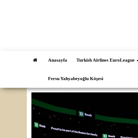
İçeriğe
atla
Anasayfa
Turkish Airlines EuroLeague
Fersu Yahyabeyoğlu Köşesi