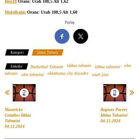
Bets10
Oranı: Utah 108,5 Alt 1,62
Mobilbahis
Oranı: Utah 108,5 Alt 1,60
Paylaş
Kategori
İddaa Tahmin
iddaa tahmin
nba
Etiketler
Basketbol Tahmin
iddaa tahmini
tahmin
oklahoma city thunder
nba tahmini
utah jazz
Mavericks
Raptors Pacers
Grizzlies İddaa
İddaa Tahmini
Tahmini
04.12.2024
04.12.2024