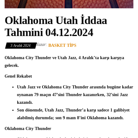
Oklahoma Utah İddaa
Tahmini 04.12.2024
Yazar:
BASKET TIPS
3 Aralık 2024
Oklahoma City Thunder ve Utah Jazz, 4 Aralık’ta karşı karşıya
gelecek.
Genel Rekabet
Utah Jazz ve Oklahoma City Thunder arasında bugüne kadar
oynanan 79 maçın 47’sini Thunder kazanırken, 32’sini Jazz
kazandı.
Son dönemde, Utah Jazz, Thunder’a karşı sadece 1 galibiyet
alabilmiş durumda; son 9 maın 8’ini Oklahoma kazandı.
Oklahoma City Thunder