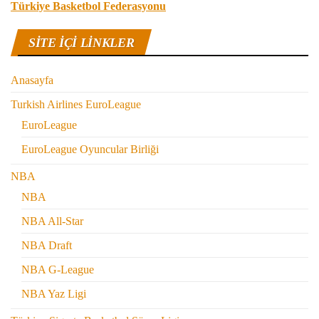
Türkiye Basketbol Federasyonu
SITE IÇI LINKLER
Anasayfa
Turkish Airlines EuroLeague
EuroLeague
EuroLeague Oyuncular Birliği
NBA
NBA
NBA All-Star
NBA Draft
NBA G-League
NBA Yaz Ligi