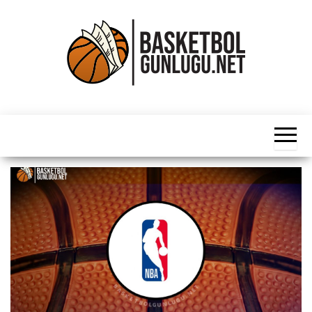
İçeriğe
atla
Basketbol
NBA, FIBA,
EuroLeague,
Haber
Süper Lig ve
Dünya
Ligleri