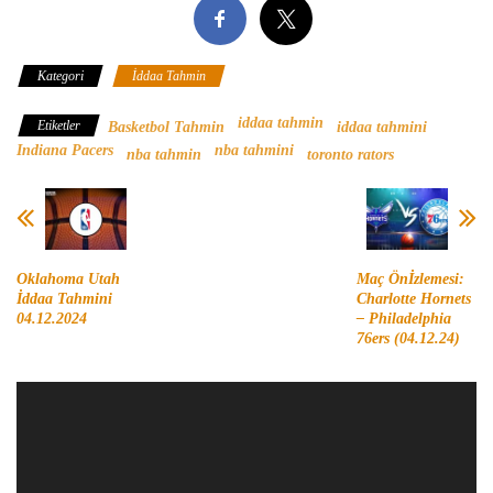
Kategori
İddaa Tahmin
iddaa tahmin
Etiketler
Basketbol Tahmin
iddaa tahmini
Indiana Pacers
nba tahmini
nba tahmin
toronto rators
Oklahoma Utah
Maç Önİzlemesi:
İddaa Tahmini
Charlotte Hornets
04.12.2024
– Philadelphia
76ers (04.12.24)
Video
oynatıcı