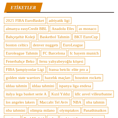
ETIKETLER
2025 FIBA EuroBasket
adriyatik ligi
almanya easyCredit BBL
Anadolu Efes
as monaco
Bahçeşehir Koleji
Basketbol Tahmin
BKT EuroCup
boston celtics
denver nuggets
EuroLeague
Euroleague Tahmin
FC Barcelona
fc bayern munich
Fenerbahçe Beko
fersu yahyabeyoğlu köşesi
FIBA Şampiyonlar Ligi
fransa betclic elite pro a
golden state warriors
hazırlık maçları
houston rockets
iddaa tahmin
iddaa tahmini
ispanya liga endesa
italya lega basket serie A
Kızıl Yıldız
ldlc asvel villeurbanne
los angeles lakers
Maccabi Tel Aviv
NBA
nba tahmin
nba tahmini
olimpia milano
olympiakos
Panathinaikos