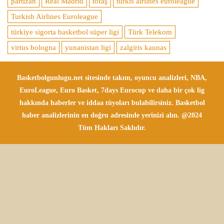
partizan
Real Madrid
tofaş
turkis airlines euroleague
Turkish Airlines Euroleague
türkiye sigorta basketbol süper ligi
Türk Telekom
virtus bologna
yunanistan ligi
zalgiris kaunas
Basketbolgunlugu.net sitesinde takım, oyuncu analizleri, NBA,
EuroLeague, Euro Basket, 7days Eurocup ve daha bir çok lig
hakkında haberler ve iddaa tüyoları bulabilirsiniz. Basketbol
haber analizlerinin en doğru adresinde yerinizi alın. @2024
Tüm Hakları Saklıdır.