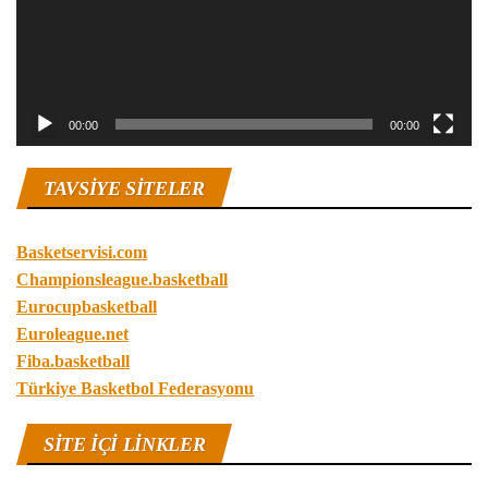
00:00
00:00
TAVSIYE SITELER
Basketservisi.com
Championsleague.basketball
Eurocupbasketball
Euroleague.net
Fiba.basketball
Türkiye Basketbol Federasyonu
SITE IÇI LINKLER