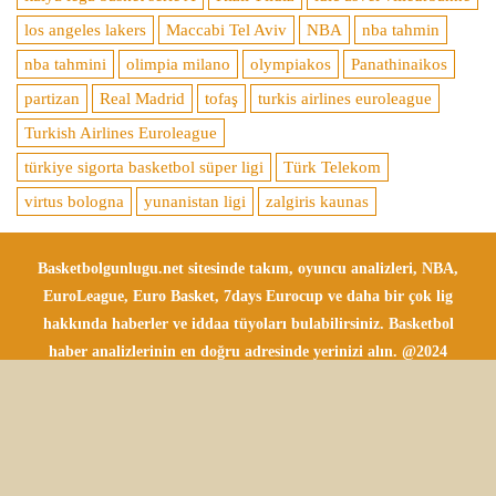
los angeles lakers
Maccabi Tel Aviv
NBA
nba tahmin
nba tahmini
olimpia milano
olympiakos
Panathinaikos
partizan
Real Madrid
tofaş
turkis airlines euroleague
Turkish Airlines Euroleague
türkiye sigorta basketbol süper ligi
Türk Telekom
virtus bologna
yunanistan ligi
zalgiris kaunas
Basketbolgunlugu.net sitesinde takım, oyuncu analizleri, NBA,
EuroLeague, Euro Basket, 7days Eurocup ve daha bir çok lig
hakkında haberler ve iddaa tüyoları bulabilirsiniz. Basketbol
haber analizlerinin en doğru adresinde yerinizi alın. @2024
Tüm Hakları Saklıdır.