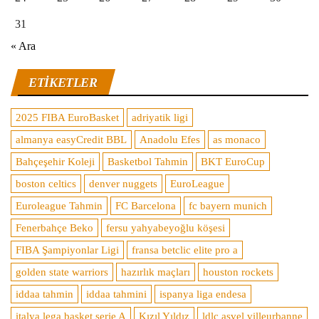
31
« Ara
ETIKETLER
2025 FIBA EuroBasket
adriyatik ligi
almanya easyCredit BBL
Anadolu Efes
as monaco
Bahçeşehir Koleji
Basketbol Tahmin
BKT EuroCup
boston celtics
denver nuggets
EuroLeague
Euroleague Tahmin
FC Barcelona
fc bayern munich
Fenerbahçe Beko
fersu yahyabeyoğlu köşesi
FIBA Şampiyonlar Ligi
fransa betclic elite pro a
golden state warriors
hazırlık maçları
houston rockets
iddaa tahmin
iddaa tahmini
ispanya liga endesa
italya lega basket serie A
Kızıl Yıldız
ldlc asvel villeurbanne