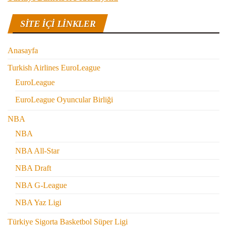
SITE IÇI LINKLER
Anasayfa
Turkish Airlines EuroLeague
EuroLeague
EuroLeague Oyuncular Birliği
NBA
NBA
NBA All-Star
NBA Draft
NBA G-League
NBA Yaz Ligi
Türkiye Sigorta Basketbol Süper Ligi