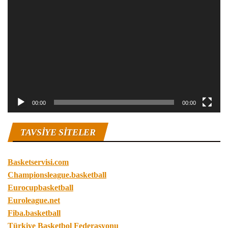
oynatıcı
00:00
00:00
TAVSIYE SITELER
Basketservisi.com
Championsleague.basketball
Eurocupbasketball
Euroleague.net
Fiba.basketball
Türkiye Basketbol Federasyonu