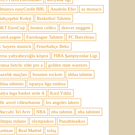
almanya easyCredit BBL
Anadolu Efes
as monaco
ahçeşehir Koleji
Basketbol Tahmin
BKT EuroCup
boston celtics
denver nuggets
EuroLeague
Euroleague Tahmin
FC Barcelona
c bayern munich
Fenerbahçe Beko
ersu yahyabeyoğlu köşesi
FIBA Şampiyonlar Ligi
ransa betclic elite pro a
golden state warriors
azırlık maçları
houston rockets
iddaa tahmin
ddaa tahmini
ispanya liga endesa
talya lega basket serie A
Kızıl Yıldız
dlc asvel villeurbanne
los angeles lakers
accabi Tel Aviv
NBA
nba tahmin
nba tahmini
limpia milano
olympiakos
Panathinaikos
artizan
Real Madrid
tofaş