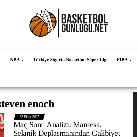
Basketbol
NBA, FIBA,
EuroLeague,
Haber
Süper Lig ve
NBA
Türkiye Sigorta Basketbol Süper Ligi
FIBA
Dünya
Ligleri
V
steven enoch
oy
22 Ekim 2025
Maç Sonu Analizi: Manresa,
Selanik Deplasmanından Galibiyet