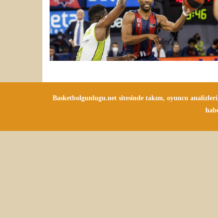
Basketbolgunlugu.net sitesinde takım, oyuncu analizler
habe