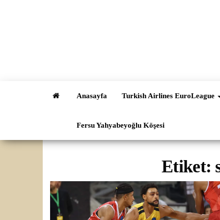
İçeriğe
atla
Anasayfa
Turkish Airlines EuroLeague
Fersu Yahyabeyoğlu Köşesi
Etiket: