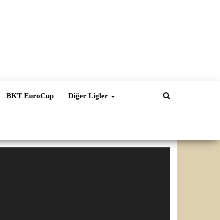
BKT EuroCup
Diğer Ligler
ideo
natıcı