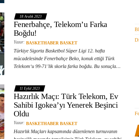
18 Aralık 2023
Fenerbahçe, Telekom’u Farka
B
Boğdu!
Di
Yazar:
BASKETHABER BASKET
Türkiye Sigorta Basketbol Süper Ligi 12. hafta
mücadelesinde Fenerbahçe Beko, konuk ettiği Türk
Telekom‘u 99-71’lik skorla farka boğdu. Bu sonuçla…
11 Eylül 2023
Hazırlık Maçı: Türk Telekom, Ev
Sahibi Igokea’yı Yenerek Beşinci
Oldu
F
Yazar:
BASKETHABER BASKET
Hazırlık Maçları kapsamında düzenlenen turnuvanın