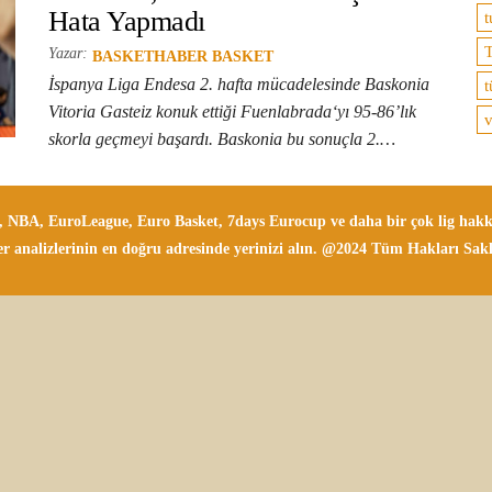
Hata Yapmadı
t
T
Yazar:
BASKETHABER BASKET
İspanya Liga Endesa 2. hafta mücadelesinde Baskonia
t
Vitoria Gasteiz konuk ettiği Fuenlabrada‘yı 95-86’lık
v
skorla geçmeyi başardı. Baskonia bu sonuçla 2.…
i, NBA, EuroLeague, Euro Basket, 7days Eurocup ve daha bir çok lig hakkın
r analizlerinin en doğru adresinde yerinizi alın. @2024 Tüm Hakları Sakl