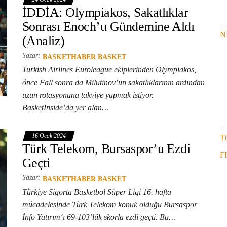
İDDİA: Olympiakos, Sakatlıklar
Sonrası Enoch’u Gündemine Aldı
N
(Analiz)
Yazar:
BASKETHABER BASKET
Turkish Airlines Euroleague ekiplerinden Olympiakos,
önce Fall sonra da Milutinov’un sakatlıklarının ardından
uzun rotasyonuna takviye yapmak istiyor.
BasketInside’da yer alan…
16 Ocak 2024
Tü
Türk Telekom, Bursaspor’u Ezdi
F
Geçti
Yazar:
BASKETHABER BASKET
Türkiye Sigorta Basketbol Süper Ligi 16. hafta
mücadelesinde Türk Telekom konuk olduğu Bursaspor
İnfo Yatırım‘ı 69-103’lük skorla ezdi geçti. Bu…