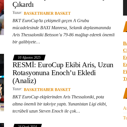
Çıkardı
Yazar:
BASKETHABER BASKET
BKT EuroCup’ta çekişmeli geçen A Grubu
mücadelesinde BAXI Manresa, Selanik deplasmanında
Aris Thessaloniki Betsson’u 79-86 mağlup ederek önemli
bir galibiyete…
B
C
E
10 Ağustos 2025
RESMİ: EuroCup Ekibi Aris, Uzun
E
Rotasyonuna Enoch’u Ekledi
Fi
T
(Analiz)
Yazar:
BASKETHABER BASKET
BKT EuroCup ekiplerinden Aris Thessaloniki, pota
altına önemli bir takviye yaptı. Yunanistan Ligi ekibi,
A
tecrübeli uzun Steven Enoch ile çok…
Tu
24 Ocak 2024