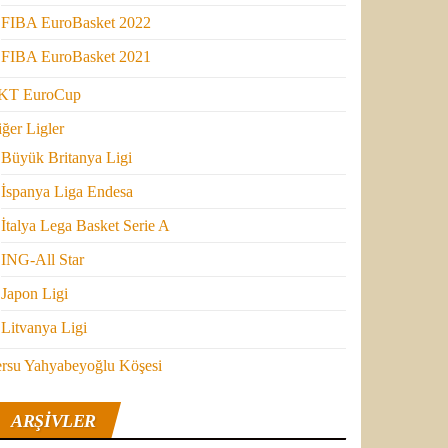
FIBA EuroBasket 2022
FIBA EuroBasket 2021
KT EuroCup
ğer Ligler
Büyük Britanya Ligi
İspanya Liga Endesa
İtalya Lega Basket Serie A
ING-All Star
Japon Ligi
Litvanya Ligi
ersu Yahyabeyoğlu Köşesi
ARŞIVLER