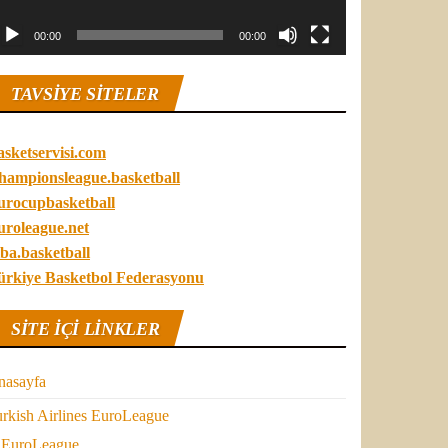
00:00
00:00
TAVSIYE SITELER
asketservisi.com
hampionsleague.basketball
urocupbasketball
uroleague.net
ba.basketball
ürkiye Basketbol Federasyonu
SITE IÇI LINKLER
nasayfa
rkish Airlines EuroLeague
EuroLeague