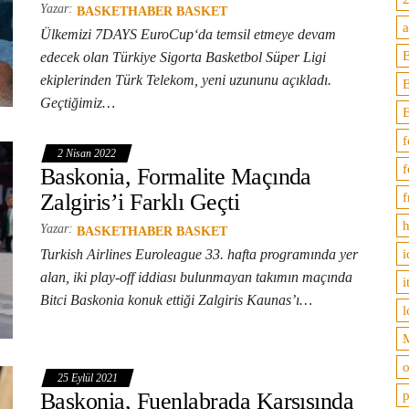
Yazar:
BASKETHABER BASKET
Ülkemizi 7DAYS EuroCup‘da temsil etmeye devam
B
edecek olan Türkiye Sigorta Basketbol Süper Ligi
ekiplerinden Türk Telekom, yeni uzununu açıkladı.
Geçtiğimiz…
f
2 Nisan 2022
f
Baskonia, Formalite Maçında
Zalgiris’i Farklı Geçti
f
h
Yazar:
BASKETHABER BASKET
i
Turkish Airlines Euroleague 33. hafta programında yer
alan, iki play-off iddiası bulunmayan takımın maçında
i
Bitci Baskonia konuk ettiği Zalgiris Kaunas’ı…
l
M
o
25 Eylül 2021
p
Baskonia, Fuenlabrada Karşısında