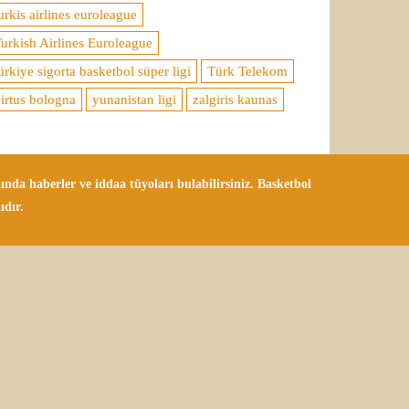
urkis airlines euroleague
urkish Airlines Euroleague
ürkiye sigorta basketbol süper ligi
Türk Telekom
irtus bologna
yunanistan ligi
zalgiris kaunas
da haberler ve iddaa tüyoları bulabilirsiniz. Basketbol
ıdır.