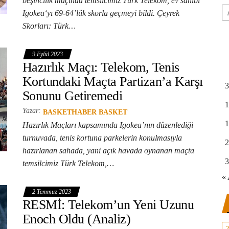
beşincilik maçında temsilcimiz Türk Telekom, ev sahibi
Ar
Igokea‘yı 69-64’lük skorla geçmeyi bildi. Çeyrek
Skorları: Türk…
9 Eylül 2023
Hazırlık Maçı: Telekom, Tenis
Kortundaki Maçta Partizan’a Karşı
3
Sonunu Getiremedi
1
Yazar:
BASKETHABER BASKET
1
Hazırlık Maçları kapsamında Igokea’nın düzenlediği
turnuvada, tenis kortuna parkelerin konulmasıyla
2
hazırlanan sahada, yani açık havada oynanan maçta
3
temsilcimiz Türk Telekom,…
« 
2 Temmuz 2023
RESMİ: Telekom’un Yeni Uzunu
Enoch Oldu (Analiz)