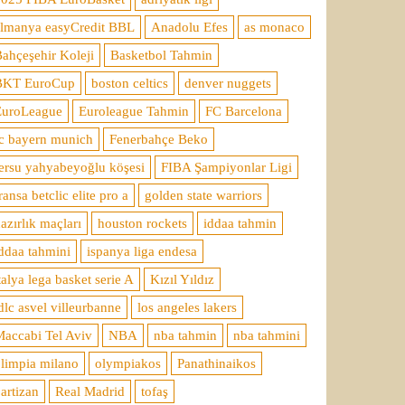
almanya easyCredit BBL
Anadolu Efes
as monaco
ahçeşehir Koleji
Basketbol Tahmin
BKT EuroCup
boston celtics
denver nuggets
EuroLeague
Euroleague Tahmin
FC Barcelona
c bayern munich
Fenerbahçe Beko
ersu yahyabeyoğlu köşesi
FIBA Şampiyonlar Ligi
ransa betclic elite pro a
golden state warriors
azırlık maçları
houston rockets
iddaa tahmin
ddaa tahmini
ispanya liga endesa
talya lega basket serie A
Kızıl Yıldız
dlc asvel villeurbanne
los angeles lakers
accabi Tel Aviv
NBA
nba tahmin
nba tahmini
limpia milano
olympiakos
Panathinaikos
artizan
Real Madrid
tofaş