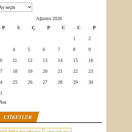
şivler
Ağustos 2026
P
S
Ç
P
C
C
P
1
2
4
5
6
7
8
9
0
11
12
13
14
15
16
7
18
19
20
21
22
23
4
25
26
27
28
29
30
1
Ara
ETIKETLER
2025 FIBA EuroBasket
adriyatik ligi