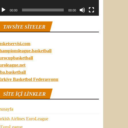
00:00
00:00
TAVSIYE SITELER
asketservisi.com
hampionsleague.basketball
urocupbasketball
uroleague.net
ba.basketball
ürkiye Basketbol Federasyonu
SITE IÇI LINKLER
nasayfa
rkish Airlines EuroLeague
EuroLeague