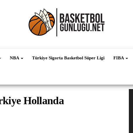
Basketbol
NBA, FIBA,
EuroLeague,
Haber
Süper Lig ve
NBA
Türkiye Sigorta Basketbol Süper Ligi
FIBA
Dünya
Ligleri
V
rkiye Hollanda
oy