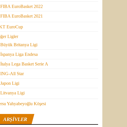
FIBA EuroBasket 2022
FIBA EuroBasket 2021
KT EuroCup
ğer Ligler
Büyük Britanya Ligi
İspanya Liga Endesa
İtalya Lega Basket Serie A
ING-All Star
Japon Ligi
Litvanya Ligi
ersu Yahyabeyoğlu Köşesi
ARŞIVLER