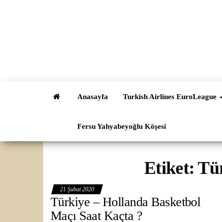
İçeriğe
atla
Anasayfa
Turkish Airlines EuroLeague
Fersu Yahyabeyoğlu Köşesi
Etiket:
Tü
21 Şubat 2020
Türkiye – Hollanda Basketbol
Maçı Saat Kaçta ?