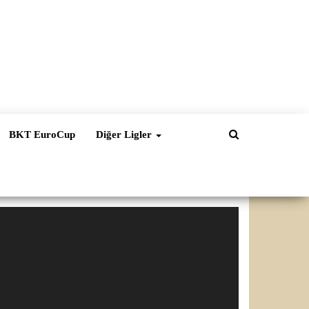
BKT EuroCup
Diğer Ligler
ideo
natıcı