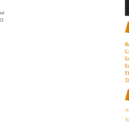
bol
021
B
C
E
E
Fi
T
A
Tu